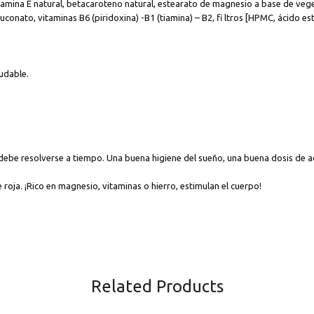
 vitamina E natural, betacaroteno natural, estearato de magnesio a base de ve
luconato, vitaminas B6 (piridoxina) -B1 (tiamina) – B2, fi ltros [HPMC, ácido est
ludable.
o debe resolverse a tiempo. Una buena higiene del sueño, una buena dosis de a
roja. ¡Rico en magnesio, vitaminas o hierro, estimulan el cuerpo!
Related Products