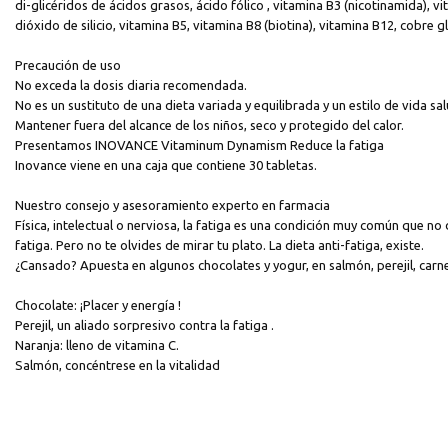
di-glicéridos de ácidos grasos, ácido fólico , vitamina B3 (nicotinamida),
dióxido de silicio, vitamina B5, vitamina B8 (biotina), vitamina B12, cobre g
Precaución de uso
No exceda la dosis diaria recomendada.
No es un sustituto de una dieta variada y equilibrada y un estilo de vida sa
Mantener fuera del alcance de los niños, seco y protegido del calor.
Presentamos INOVANCE Vitaminum Dynamism Reduce la fatiga
Inovance viene en una caja que contiene 30 tabletas.
Nuestro consejo y asesoramiento experto en farmacia
Física, intelectual o nerviosa, la fatiga es una condición muy común que n
fatiga. Pero no te olvides de mirar tu plato. La dieta anti-fatiga, existe.
¿Cansado? Apuesta en algunos chocolates y yogur, en salmón, perejil, carne 
Chocolate: ¡Placer y energía !
Perejil, un aliado sorpresivo contra la fatiga .
Naranja: lleno de vitamina C.
Salmón, concéntrese en la vitalidad