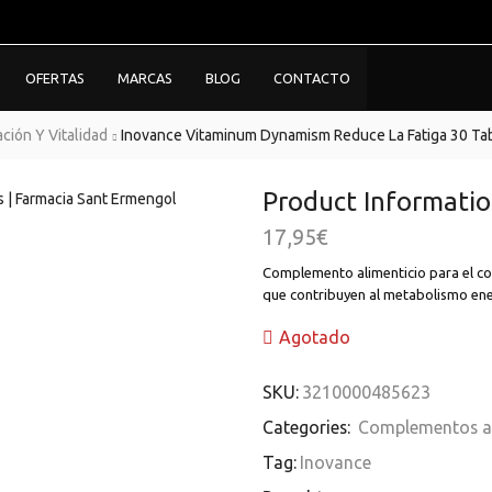
OFERTAS
MARCAS
BLOG
CONTACTO
ación Y Vitalidad
Inovance Vitaminum Dynamism Reduce La Fatiga 30 Ta
Product Informati
17,95
€
Complemento alimenticio para el cor
que contribuyen al metabolismo ener
Agotado
SKU:
3210000485623
Categories:
Complementos al
Tag:
Inovance