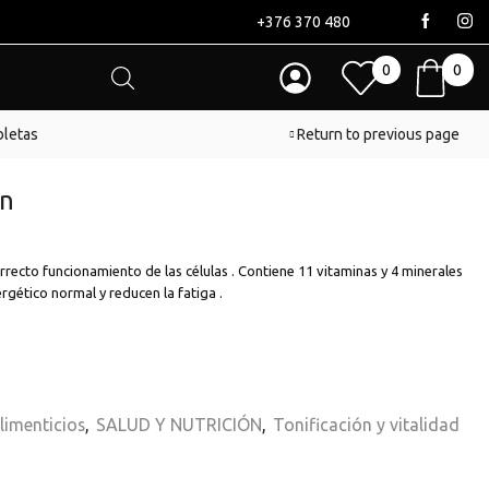
+376 370 480
0
0
bletas
Return to previous page
on
recto funcionamiento de las células . Contiene 11 vitaminas y 4 minerales
gético normal y reducen la fatiga .
imenticios
,
SALUD Y NUTRICIÓN
,
Tonificación y vitalidad