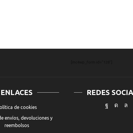
[mc4wp_form id="128"]
ENLACES
REDES SOCI
olítica de cookies
Facebook
Insta
Wh
de envíos, devoluciones y
reembolsos