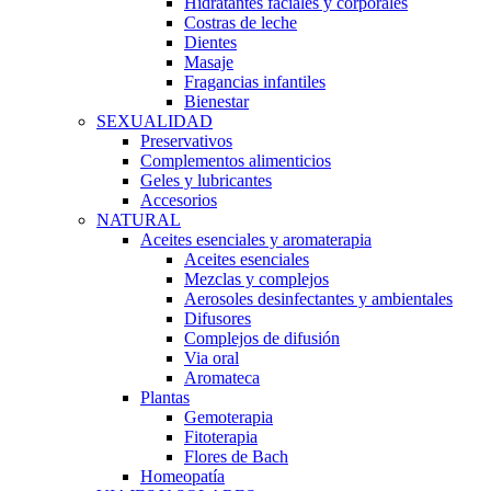
Hidratantes faciales y corporales
Costras de leche
Dientes
Masaje
Fragancias infantiles
Bienestar
SEXUALIDAD
Preservativos
Complementos alimenticios
Geles y lubricantes
Accesorios
NATURAL
Aceites esenciales y aromaterapia
Aceites esenciales
Mezclas y complejos
Aerosoles desinfectantes y ambientales
Difusores
Complejos de difusión
Via oral
Aromateca
Plantas
Gemoterapia
Fitoterapia
Flores de Bach
Homeopatía