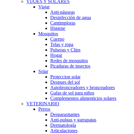
VIAJES Y SOLARES
Viajar
Anti-náuseas
Desinfección de agua
Cantimploras
Higiene
Mosquitos
Cuerpo
Telas y ropa
Pulseras y Clips
Hogar
Redes de mosquitos
Picaduras de insectos
Solar
Proteccion solar
Despues del sol
Autobronceadores y bronceadores
Gafas de sol para niños
Complementos alimenticios solares
VETERINARIO
Perros
Desparasitantes
Anti-pulgas y garrapatas
Dermatología
Articulaciones