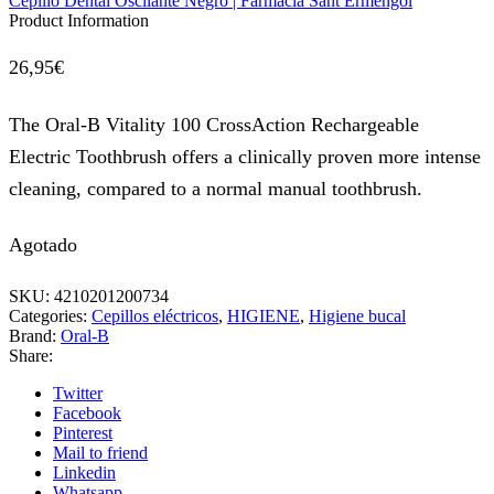
Product Information
26,95
€
The Oral-B Vitality 100 CrossAction Rechargeable
Electric Toothbrush offers a clinically proven more intense
cleaning, compared to a normal manual toothbrush.
Agotado
SKU:
4210201200734
Categories:
Cepillos eléctricos
,
HIGIENE
,
Higiene bucal
Brand:
Oral-B
Share:
Twitter
Facebook
Pinterest
Mail to friend
Linkedin
Whatsapp