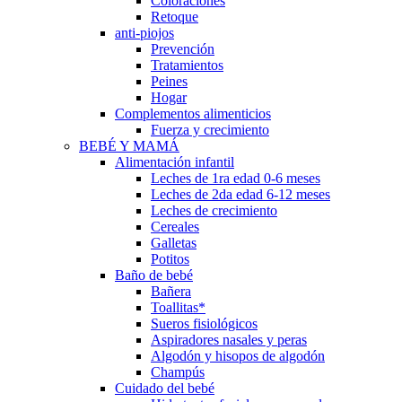
Coloraciones
Retoque
anti-piojos
Prevención
Tratamientos
Peines
Hogar
Complementos alimenticios
Fuerza y crecimiento
BEBÉ Y MAMÁ
Alimentación infantil
Leches de 1ra edad 0-6 meses
Leches de 2da edad 6-12 meses
Leches de crecimiento
Cereales
Galletas
Potitos
Baño de bebé
Bañera
Toallitas*
Sueros fisiológicos
Aspiradores nasales y peras
Algodón y hisopos de algodón
Champús
Cuidado del bebé