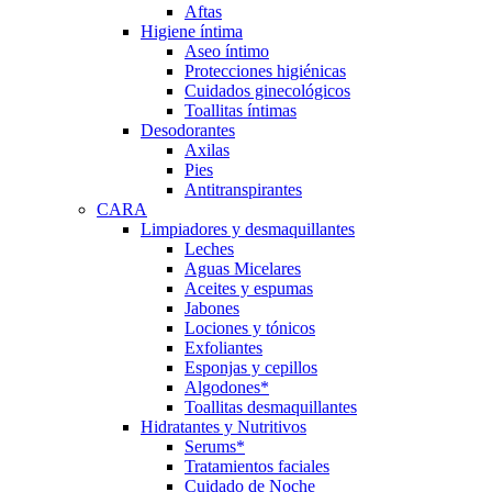
Aftas
Higiene íntima
Aseo íntimo
Protecciones higiénicas
Cuidados ginecológicos
Toallitas íntimas
Desodorantes
Axilas
Pies
Antitranspirantes
CARA
Limpiadores y desmaquillantes
Leches
Aguas Micelares
Aceites y espumas
Jabones
Lociones y tónicos
Exfoliantes
Esponjas y cepillos
Algodones*
Toallitas desmaquillantes
Hidratantes y Nutritivos
Serums*
Tratamientos faciales
Cuidado de Noche