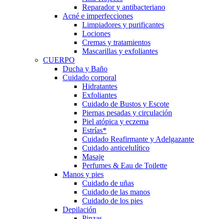
Reparador y antibacteriano
Acné e imperfecciones
Limpiadores y purificantes
Lociones
Cremas y tratamientos
Mascarillas y exfoliantes
CUERPO
Ducha y Baño
Cuidado corporal
Hidratantes
Exfoliantes
Cuidado de Bustos y Escote
Piernas pesadas y circulación
Piel atópica y eczema
Estrías*
Cuidado Reafirmante y Adelgazante
Cuidado anticelulítico
Masaje
Perfumes & Eau de Toilette
Manos y pies
Cuidado de uñas
Cuidado de las manos
Cuidado de los pies
Depilación
Pinzas