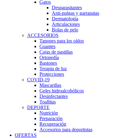
Gatos
Desparasitantes
Anti-pulgas y garrapatas
Dermatología
Articulaciones
Bolas de pelo
ACCESORIOS
Tapones para los oídos
Guantes
Cajas de pastillas
Ortopedía
Bastones
Terapia de luz
Protecciones
COVID-19
Mascarillas
Geles hidroalcohólicos
Desinfectantes
Toallitas
DEPORTE
Nutrición
Preparación
Recuperación
Accesorios para deportistas
OFERTAS