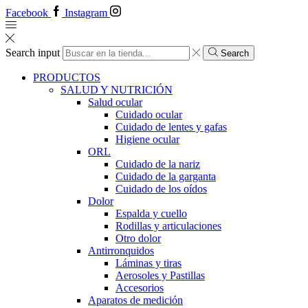
Facebook
Instagram
Search input
Search
PRODUCTOS
SALUD Y NUTRICIÓN
Salud ocular
Cuidado ocular
Cuidado de lentes y gafas
Higiene ocular
ORL
​​Cuidado de la nariz
​​Cuidado de la garganta
​​Cuidado de los oídos
Dolor
Espalda y cuello
Rodillas y articulaciones
Otro dolor
Antirronquidos
Láminas y tiras
Aerosoles y Pastillas
Accesorios
Aparatos de medición