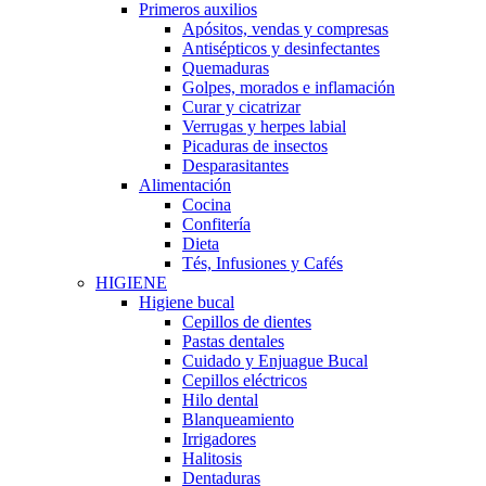
Primeros auxilios
Apósitos, vendas y compresas
Antisépticos y desinfectantes
Quemaduras
Golpes, morados e inflamación
Curar y cicatrizar
Verrugas y herpes labial
Picaduras de insectos
Desparasitantes
Alimentación
Cocina
Confitería
Dieta
Tés, Infusiones y Cafés
HIGIENE
Higiene bucal
Cepillos de dientes
Pastas dentales
Cuidado y Enjuague Bucal
Cepillos eléctricos
Hilo dental
Blanqueamiento
Irrigadores
Halitosis
Dentaduras