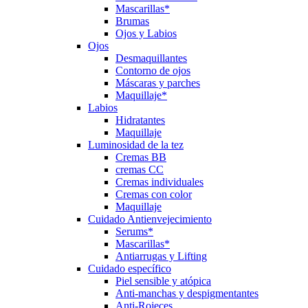
Mascarillas*
Brumas
Ojos y Labios
Ojos
Desmaquillantes
Contorno de ojos
Máscaras y parches
Maquillaje*
Labios
Hidratantes
Maquillaje
Luminosidad de la tez
Cremas BB
cremas CC
Cremas individuales
Cremas con color
Maquillaje
Cuidado Antienvejecimiento
Serums*
Mascarillas*
Antiarrugas y Lifting
Cuidado específico
Piel sensible y atópica
Anti-manchas y despigmentantes
Anti-Rojeces