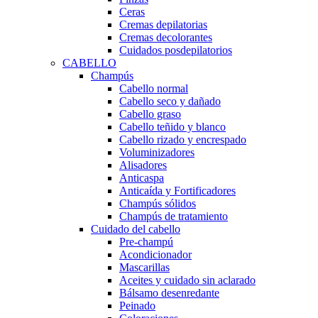
Ceras
Cremas depilatorias
Cremas decolorantes
Cuidados posdepilatorios
CABELLO
Champús
Cabello normal
Cabello seco y dañado
Cabello graso
Cabello teñido y blanco
Cabello rizado y encrespado
Voluminizadores
Alisadores
Anticaspa
Anticaída y Fortificadores
Champús sólidos
Champús de tratamiento
Cuidado del cabello
Pre-champú
Acondicionador
Mascarillas
Aceites y cuidado sin aclarado
Bálsamo desenredante
Peinado