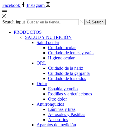
Facebook
Instagram
Search input
Search
PRODUCTOS
SALUD Y NUTRICIÓN
Salud ocular
Cuidado ocular
Cuidado de lentes y gafas
Higiene ocular
ORL
​​Cuidado de la nariz
​​Cuidado de la garganta
​​Cuidado de los oídos
Dolor
Espalda y cuello
Rodillas y articulaciones
Otro dolor
Antirronquidos
Láminas y tiras
Aerosoles y Pastillas
Accesorios
Aparatos de medición