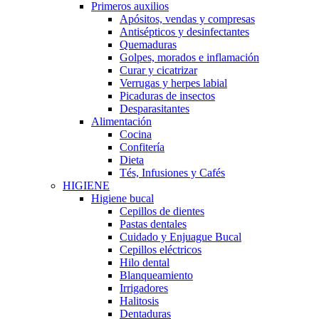
Primeros auxilios
Apósitos, vendas y compresas
Antisépticos y desinfectantes
Quemaduras
Golpes, morados e inflamación
Curar y cicatrizar
Verrugas y herpes labial
Picaduras de insectos
Desparasitantes
Alimentación
Cocina
Confitería
Dieta
Tés, Infusiones y Cafés
HIGIENE
Higiene bucal
Cepillos de dientes
Pastas dentales
Cuidado y Enjuague Bucal
Cepillos eléctricos
Hilo dental
Blanqueamiento
Irrigadores
Halitosis
Dentaduras