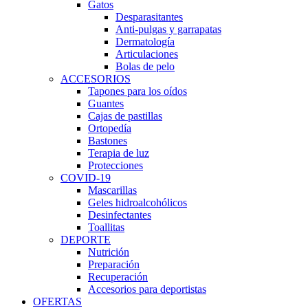
Gatos
Desparasitantes
Anti-pulgas y garrapatas
Dermatología
Articulaciones
Bolas de pelo
ACCESORIOS
Tapones para los oídos
Guantes
Cajas de pastillas
Ortopedía
Bastones
Terapia de luz
Protecciones
COVID-19
Mascarillas
Geles hidroalcohólicos
Desinfectantes
Toallitas
DEPORTE
Nutrición
Preparación
Recuperación
Accesorios para deportistas
OFERTAS