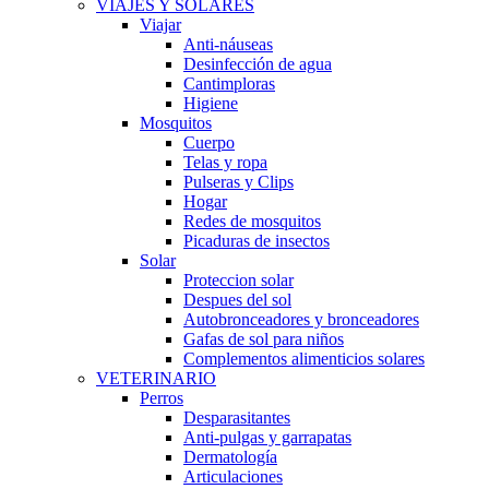
VIAJES Y SOLARES
Viajar
Anti-náuseas
Desinfección de agua
Cantimploras
Higiene
Mosquitos
Cuerpo
Telas y ropa
Pulseras y Clips
Hogar
Redes de mosquitos
Picaduras de insectos
Solar
Proteccion solar
Despues del sol
Autobronceadores y bronceadores
Gafas de sol para niños
Complementos alimenticios solares
VETERINARIO
Perros
Desparasitantes
Anti-pulgas y garrapatas
Dermatología
Articulaciones