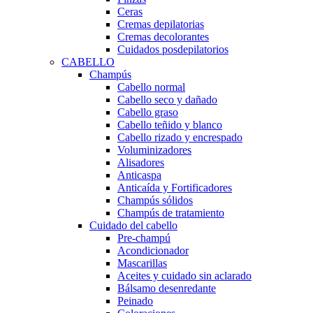
Ceras
Cremas depilatorias
Cremas decolorantes
Cuidados posdepilatorios
CABELLO
Champús
Cabello normal
Cabello seco y dañado
Cabello graso
Cabello teñido y blanco
Cabello rizado y encrespado
Voluminizadores
Alisadores
Anticaspa
Anticaída y Fortificadores
Champús sólidos
Champús de tratamiento
Cuidado del cabello
Pre-champú
Acondicionador
Mascarillas
Aceites y cuidado sin aclarado
Bálsamo desenredante
Peinado