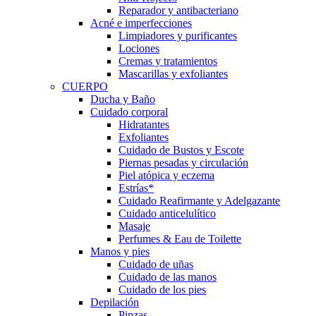
Reparador y antibacteriano
Acné e imperfecciones
Limpiadores y purificantes
Lociones
Cremas y tratamientos
Mascarillas y exfoliantes
CUERPO
Ducha y Baño
Cuidado corporal
Hidratantes
Exfoliantes
Cuidado de Bustos y Escote
Piernas pesadas y circulación
Piel atópica y eczema
Estrías*
Cuidado Reafirmante y Adelgazante
Cuidado anticelulítico
Masaje
Perfumes & Eau de Toilette
Manos y pies
Cuidado de uñas
Cuidado de las manos
Cuidado de los pies
Depilación
Pinzas