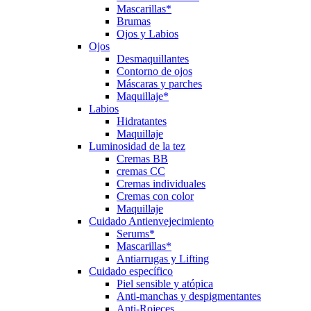
Mascarillas*
Brumas
Ojos y Labios
Ojos
Desmaquillantes
Contorno de ojos
Máscaras y parches
Maquillaje*
Labios
Hidratantes
Maquillaje
Luminosidad de la tez
Cremas BB
cremas CC
Cremas individuales
Cremas con color
Maquillaje
Cuidado Antienvejecimiento
Serums*
Mascarillas*
Antiarrugas y Lifting
Cuidado específico
Piel sensible y atópica
Anti-manchas y despigmentantes
Anti-Rojeces