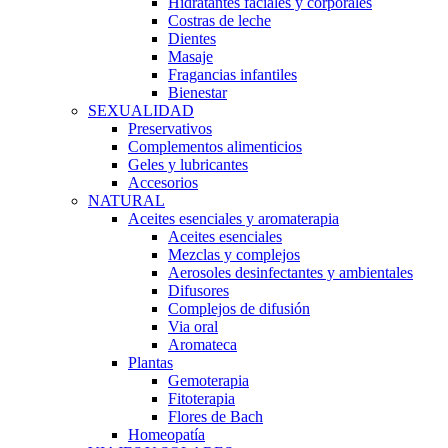
Hidratantes faciales y corporales
Costras de leche
Dientes
Masaje
Fragancias infantiles
Bienestar
SEXUALIDAD
Preservativos
Complementos alimenticios
Geles y lubricantes
Accesorios
NATURAL
Aceites esenciales y aromaterapia
Aceites esenciales
Mezclas y complejos
Aerosoles desinfectantes y ambientales
Difusores
Complejos de difusión
Via oral
Aromateca
Plantas
Gemoterapia
Fitoterapia
Flores de Bach
Homeopatía