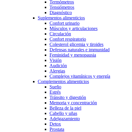
Termómetros
Tensiómetros
Diagnóstico
Suplementos alimenticios
Confort urinario
Músculos y articulaciones
Circulación
Confort respiratorio
Colesterol glicemia y tiroides
Defensas naturales e immunidad
Feminidad y menopausia
Visión
Audición
Alergias
Complejos vitamínicos y energía
Complementos alimenticios
Sueño
Estrés
Tránsito y digestión
Memoria y concentración
Belleza de la piel
Cabello y uñas
Adelgazamiento
Detox
Prostata