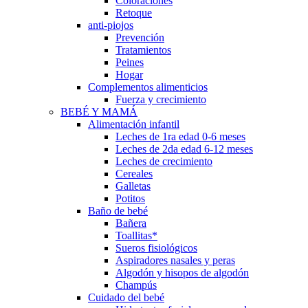
Coloraciones
Retoque
anti-piojos
Prevención
Tratamientos
Peines
Hogar
Complementos alimenticios
Fuerza y crecimiento
BEBÉ Y MAMÁ
Alimentación infantil
Leches de 1ra edad 0-6 meses
Leches de 2da edad 6-12 meses
Leches de crecimiento
Cereales
Galletas
Potitos
Baño de bebé
Bañera
Toallitas*
Sueros fisiológicos
Aspiradores nasales y peras
Algodón y hisopos de algodón
Champús
Cuidado del bebé