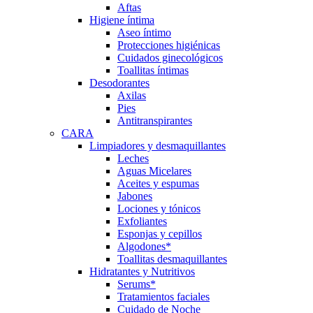
Aftas
Higiene íntima
Aseo íntimo
Protecciones higiénicas
Cuidados ginecológicos
Toallitas íntimas
Desodorantes
Axilas
Pies
Antitranspirantes
CARA
Limpiadores y desmaquillantes
Leches
Aguas Micelares
Aceites y espumas
Jabones
Lociones y tónicos
Exfoliantes
Esponjas y cepillos
Algodones*
Toallitas desmaquillantes
Hidratantes y Nutritivos
Serums*
Tratamientos faciales
Cuidado de Noche