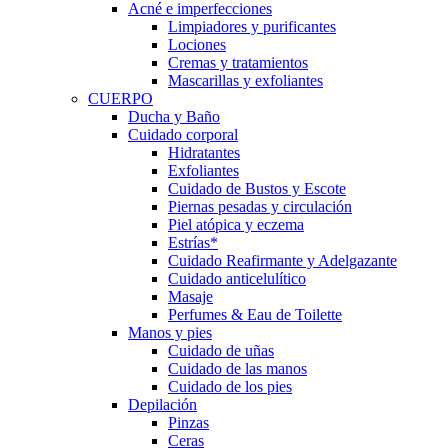
Acné e imperfecciones
Limpiadores y purificantes
Lociones
Cremas y tratamientos
Mascarillas y exfoliantes
CUERPO
Ducha y Baño
Cuidado corporal
Hidratantes
Exfoliantes
Cuidado de Bustos y Escote
Piernas pesadas y circulación
Piel atópica y eczema
Estrías*
Cuidado Reafirmante y Adelgazante
Cuidado anticelulítico
Masaje
Perfumes & Eau de Toilette
Manos y pies
Cuidado de uñas
Cuidado de las manos
Cuidado de los pies
Depilación
Pinzas
Ceras