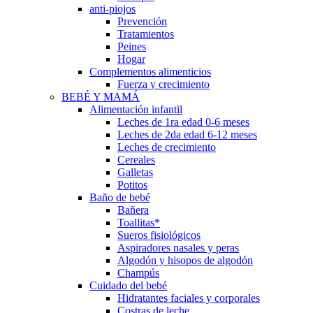
anti-piojos
Prevención
Tratamientos
Peines
Hogar
Complementos alimenticios
Fuerza y crecimiento
BEBÉ Y MAMÁ
Alimentación infantil
Leches de 1ra edad 0-6 meses
Leches de 2da edad 6-12 meses
Leches de crecimiento
Cereales
Galletas
Potitos
Baño de bebé
Bañera
Toallitas*
Sueros fisiológicos
Aspiradores nasales y peras
Algodón y hisopos de algodón
Champús
Cuidado del bebé
Hidratantes faciales y corporales
Costras de leche