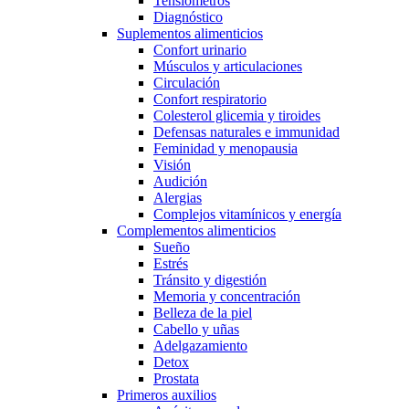
Tensiómetros
Diagnóstico
Suplementos alimenticios
Confort urinario
Músculos y articulaciones
Circulación
Confort respiratorio
Colesterol glicemia y tiroides
Defensas naturales e immunidad
Feminidad y menopausia
Visión
Audición
Alergias
Complejos vitamínicos y energía
Complementos alimenticios
Sueño
Estrés
Tránsito y digestión
Memoria y concentración
Belleza de la piel
Cabello y uñas
Adelgazamiento
Detox
Prostata
Primeros auxilios