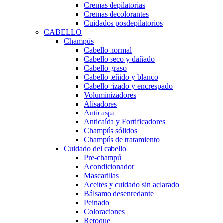
Cremas depilatorias
Cremas decolorantes
Cuidados posdepilatorios
CABELLO
Champús
Cabello normal
Cabello seco y dañado
Cabello graso
Cabello teñido y blanco
Cabello rizado y encrespado
Voluminizadores
Alisadores
Anticaspa
Anticaída y Fortificadores
Champús sólidos
Champús de tratamiento
Cuidado del cabello
Pre-champú
Acondicionador
Mascarillas
Aceites y cuidado sin aclarado
Bálsamo desenredante
Peinado
Coloraciones
Retoque