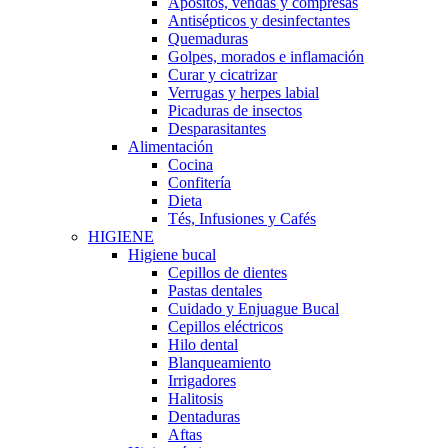
Apósitos, vendas y compresas
Antisépticos y desinfectantes
Quemaduras
Golpes, morados e inflamación
Curar y cicatrizar
Verrugas y herpes labial
Picaduras de insectos
Desparasitantes
Alimentación
Cocina
Confitería
Dieta
Tés, Infusiones y Cafés
HIGIENE
Higiene bucal
Cepillos de dientes
Pastas dentales
Cuidado y Enjuague Bucal
Cepillos eléctricos
Hilo dental
Blanqueamiento
Irrigadores
Halitosis
Dentaduras
Aftas