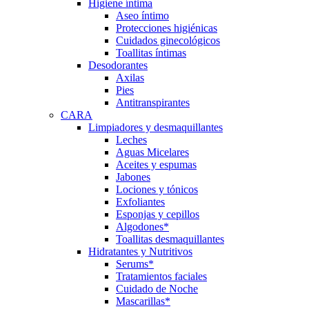
Higiene íntima
Aseo íntimo
Protecciones higiénicas
Cuidados ginecológicos
Toallitas íntimas
Desodorantes
Axilas
Pies
Antitranspirantes
CARA
Limpiadores y desmaquillantes
Leches
Aguas Micelares
Aceites y espumas
Jabones
Lociones y tónicos
Exfoliantes
Esponjas y cepillos
Algodones*
Toallitas desmaquillantes
Hidratantes y Nutritivos
Serums*
Tratamientos faciales
Cuidado de Noche
Mascarillas*