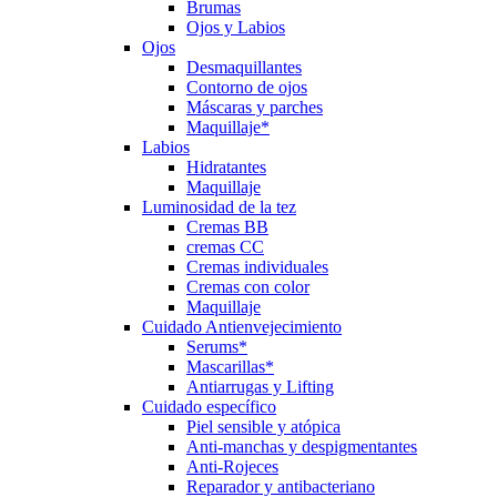
Brumas
Ojos y Labios
Ojos
Desmaquillantes
Contorno de ojos
Máscaras y parches
Maquillaje*
Labios
Hidratantes
Maquillaje
Luminosidad de la tez
Cremas BB
cremas CC
Cremas individuales
Cremas con color
Maquillaje
Cuidado Antienvejecimiento
Serums*
Mascarillas*
Antiarrugas y Lifting
Cuidado específico
Piel sensible y atópica
Anti-manchas y despigmentantes
Anti-Rojeces
Reparador y antibacteriano