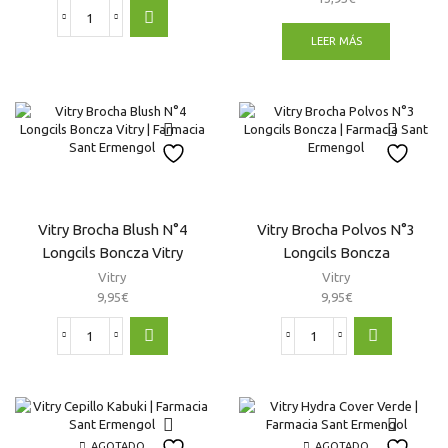
Soivre
LEER MÁS
Perfect
Look
Stick
Sombra
De
Ojos
cantidad
Vitry Brocha Blush N°4
Vitry Brocha Polvos N°3
Longcils Boncza Vitry
Longcils Boncza
Vitry
Vitry
9,95
€
9,95
€
Vitry
Vitry
Brocha
Brocha
Blush
Polvos
N°4
N°3
Longcils
Longcils
Boncza
Boncza
AGOTADO
AGOTADO