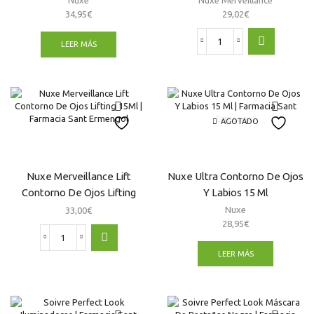
34,95
€
29,02
€
LEER MÁS
Nuxe
Merveillance
Lift
Contorno
De
Ojos
AGOTADO
Lifting
15Ml
cantidad
Nuxe Merveillance Lift
Nuxe Ultra Contorno De Ojos
Contorno De Ojos Lifting
Y Labios 15 Ml
15Ml
Nuxe
33,00
€
28,95
€
Nuxe
LEER MÁS
Merveillance
Lift
Contorno
De
Ojos