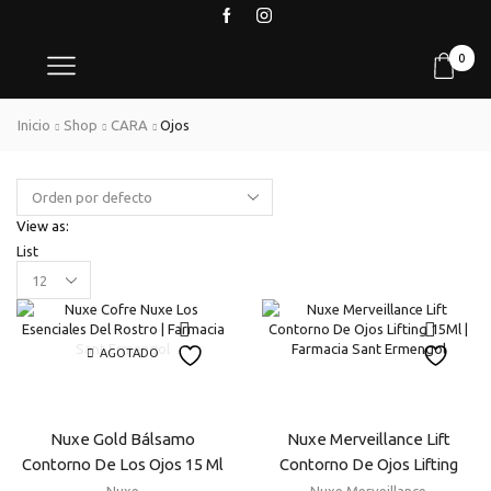
0
Inicio
Shop
CARA
Ojos
View as:
List
Products
per
page
AGOTADO
Nuxe Gold Bálsamo
Nuxe Merveillance Lift
Contorno De Los Ojos 15 Ml
Contorno De Ojos Lifting
15Ml
Nuxe
Nuxe Merveillance