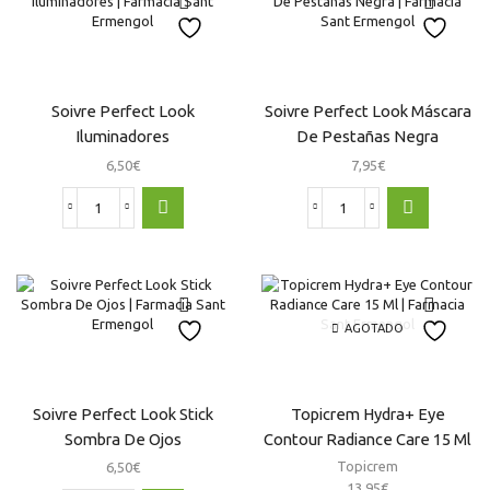
Lifting
15Ml
cantidad
Soivre Perfect Look
Soivre Perfect Look Máscara
Iluminadores
De Pestañas Negra
6,50
€
7,95
€
Soivre
Soivre
Perfect
Perfect
Look
Look
Iluminadores
Máscara
cantidad
De
Pestañas
AGOTADO
Negra
cantidad
Soivre Perfect Look Stick
Topicrem Hydra+ Eye
Sombra De Ojos
Contour Radiance Care 15 Ml
Topicrem
6,50
€
13,95
€