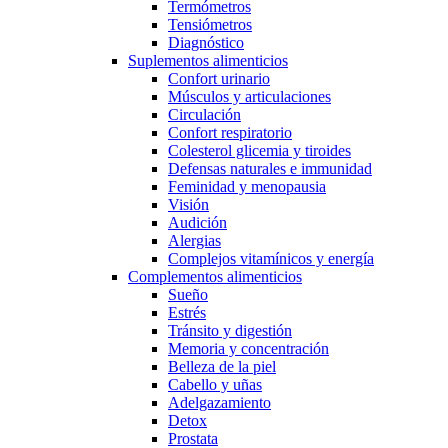
Termómetros
Tensiómetros
Diagnóstico
Suplementos alimenticios
Confort urinario
Músculos y articulaciones
Circulación
Confort respiratorio
Colesterol glicemia y tiroides
Defensas naturales e immunidad
Feminidad y menopausia
Visión
Audición
Alergias
Complejos vitamínicos y energía
Complementos alimenticios
Sueño
Estrés
Tránsito y digestión
Memoria y concentración
Belleza de la piel
Cabello y uñas
Adelgazamiento
Detox
Prostata