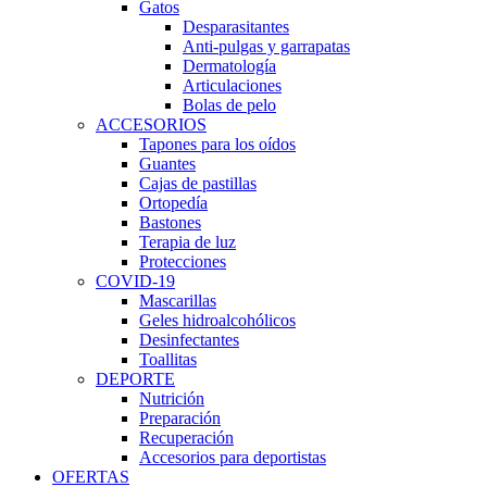
Gatos
Desparasitantes
Anti-pulgas y garrapatas
Dermatología
Articulaciones
Bolas de pelo
ACCESORIOS
Tapones para los oídos
Guantes
Cajas de pastillas
Ortopedía
Bastones
Terapia de luz
Protecciones
COVID-19
Mascarillas
Geles hidroalcohólicos
Desinfectantes
Toallitas
DEPORTE
Nutrición
Preparación
Recuperación
Accesorios para deportistas
OFERTAS