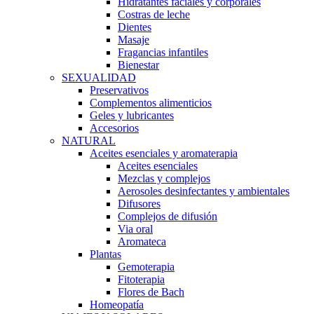
Hidratantes faciales y corporales
Costras de leche
Dientes
Masaje
Fragancias infantiles
Bienestar
SEXUALIDAD
Preservativos
Complementos alimenticios
Geles y lubricantes
Accesorios
NATURAL
Aceites esenciales y aromaterapia
Aceites esenciales
Mezclas y complejos
Aerosoles desinfectantes y ambientales
Difusores
Complejos de difusión
Via oral
Aromateca
Plantas
Gemoterapia
Fitoterapia
Flores de Bach
Homeopatía