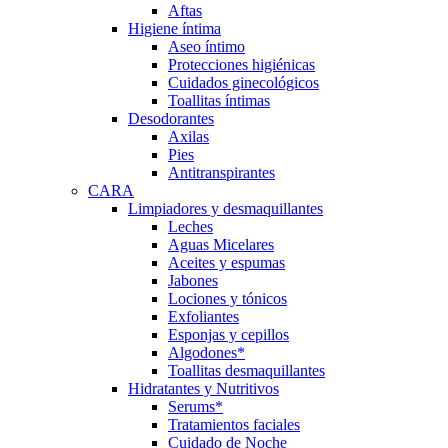
Aftas
Higiene íntima
Aseo íntimo
Protecciones higiénicas
Cuidados ginecológicos
Toallitas íntimas
Desodorantes
Axilas
Pies
Antitranspirantes
CARA
Limpiadores y desmaquillantes
Leches
Aguas Micelares
Aceites y espumas
Jabones
Lociones y tónicos
Exfoliantes
Esponjas y cepillos
Algodones*
Toallitas desmaquillantes
Hidratantes y Nutritivos
Serums*
Tratamientos faciales
Cuidado de Noche