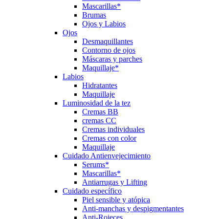
Mascarillas*
Brumas
Ojos y Labios
Ojos
Desmaquillantes
Contorno de ojos
Máscaras y parches
Maquillaje*
Labios
Hidratantes
Maquillaje
Luminosidad de la tez
Cremas BB
cremas CC
Cremas individuales
Cremas con color
Maquillaje
Cuidado Antienvejecimiento
Serums*
Mascarillas*
Antiarrugas y Lifting
Cuidado específico
Piel sensible y atópica
Anti-manchas y despigmentantes
Anti-Rojeces