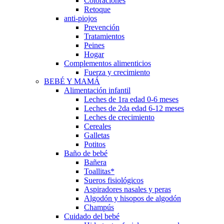
Coloraciones
Retoque
anti-piojos
Prevención
Tratamientos
Peines
Hogar
Complementos alimenticios
Fuerza y crecimiento
BEBÉ Y MAMÁ
Alimentación infantil
Leches de 1ra edad 0-6 meses
Leches de 2da edad 6-12 meses
Leches de crecimiento
Cereales
Galletas
Potitos
Baño de bebé
Bañera
Toallitas*
Sueros fisiológicos
Aspiradores nasales y peras
Algodón y hisopos de algodón
Champús
Cuidado del bebé