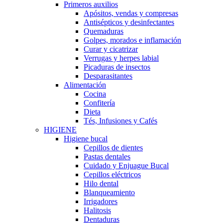
Primeros auxilios
Apósitos, vendas y compresas
Antisépticos y desinfectantes
Quemaduras
Golpes, morados e inflamación
Curar y cicatrizar
Verrugas y herpes labial
Picaduras de insectos
Desparasitantes
Alimentación
Cocina
Confitería
Dieta
Tés, Infusiones y Cafés
HIGIENE
Higiene bucal
Cepillos de dientes
Pastas dentales
Cuidado y Enjuague Bucal
Cepillos eléctricos
Hilo dental
Blanqueamiento
Irrigadores
Halitosis
Dentaduras