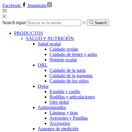
Facebook
Instagram
Search input
Search
PRODUCTOS
SALUD Y NUTRICIÓN
Salud ocular
Cuidado ocular
Cuidado de lentes y gafas
Higiene ocular
ORL
​​Cuidado de la nariz
​​Cuidado de la garganta
​​Cuidado de los oídos
Dolor
Espalda y cuello
Rodillas y articulaciones
Otro dolor
Antirronquidos
Láminas y tiras
Aerosoles y Pastillas
Accesorios
Aparatos de medición