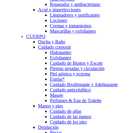
Reparador y antibacteriano
Acné e imperfecciones
Limpiadores y purificantes
Lociones
Cremas y tratamientos
Mascarillas y exfoliantes
CUERPO
Ducha y Baño
Cuidado corporal
Hidratantes
Exfoliantes
Cuidado de Bustos y Escote
Piernas pesadas y circulación
Piel atópica y eczema
Estrías*
Cuidado Reafirmante y Adelgazante
Cuidado anticelulítico
Masaje
Perfumes & Eau de Toilette
Manos y pies
Cuidado de uñas
Cuidado de las manos
Cuidado de los pies
Depilación
Pinzas