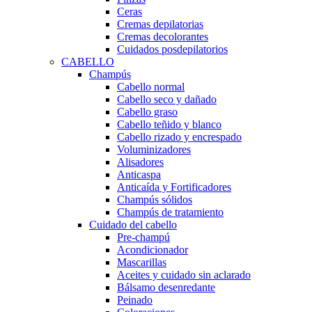
Ceras
Cremas depilatorias
Cremas decolorantes
Cuidados posdepilatorios
CABELLO
Champús
Cabello normal
Cabello seco y dañado
Cabello graso
Cabello teñido y blanco
Cabello rizado y encrespado
Voluminizadores
Alisadores
Anticaspa
Anticaída y Fortificadores
Champús sólidos
Champús de tratamiento
Cuidado del cabello
Pre-champú
Acondicionador
Mascarillas
Aceites y cuidado sin aclarado
Bálsamo desenredante
Peinado