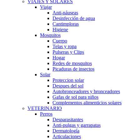
VIAJES Y SOLARES
Viajar
Anti-náuseas
Desinfección de agua
Cantimploras
Higiene
Mosquitos
Cuerpo
Telas y ropa
Pulseras y Clips
Hogar
Redes de mosquitos
Picaduras de insectos
Solar
Proteccion solar
Despues del sol
Autobronceadores y bronceadores
Gafas de sol para niños
Complementos alimenticios solares
VETERINARIO
Perros
Desparasitantes
Anti-pulgas y garrapatas
Dermatología
Articulaciones