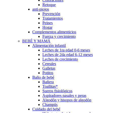
Coloraciones
Retoque
anti-piojos
Prevención
Tratamientos
Peines
Hogar
Complementos alimenticios
Fuerza y crecimiento
BEBÉ Y MAMÁ
Alimentación infantil
Leches de 1ra edad 0-6 meses
Leches de 2da edad 6-12 meses
Leches de crecimiento
Cereales
Galletas
Potitos
Baño de bebé
Bañera
Toallitas*
Sueros fisiológicos
Aspiradores nasales y peras
Algodón y hisopos de algodón
Champús
Cuidado del bebé