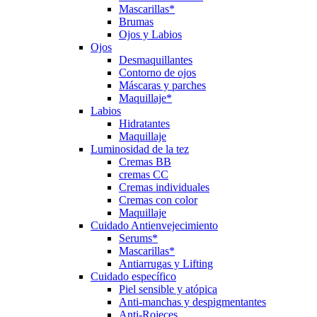
Mascarillas*
Brumas
Ojos y Labios
Ojos
Desmaquillantes
Contorno de ojos
Máscaras y parches
Maquillaje*
Labios
Hidratantes
Maquillaje
Luminosidad de la tez
Cremas BB
cremas CC
Cremas individuales
Cremas con color
Maquillaje
Cuidado Antienvejecimiento
Serums*
Mascarillas*
Antiarrugas y Lifting
Cuidado específico
Piel sensible y atópica
Anti-manchas y despigmentantes
Anti-Rojeces