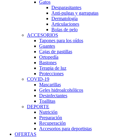
Gatos
Desparasitantes
Anti-pulgas y garrapatas
Dermatología
Articulaciones
Bolas de pelo
ACCESORIOS
Tapones para los oídos
Guantes
Cajas de pastillas
Ortopedía
Bastones
Terapia de luz
Protecciones
COVID-19
Mascarillas
Geles hidroalcohólicos
Desinfectantes
Toallitas
DEPORTE
Nutrición
Preparación
Recuperación
Accesorios para deportistas
OFERTAS