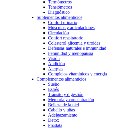
Termómetros
Tensiómetros
Diagnóstico
Suplementos alimenticios
Confort urinario
Músculos y articulaciones
Circulación
Confort respiratorio
Colesterol glicemia y tiroides
Defensas naturales e immunidad
Feminidad y menopausia
Visión
Audición
Alergias
Complejos vitamínicos y energía
Complementos alimenticios
Sueño
Estrés
Tránsito y digestión
Memoria y concentración
Belleza de la piel
Cabello y uñas
Adelgazamiento
Detox
Prostata