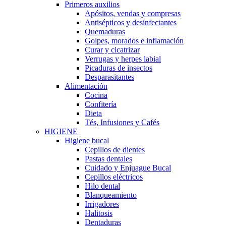
Primeros auxilios
Apósitos, vendas y compresas
Antisépticos y desinfectantes
Quemaduras
Golpes, morados e inflamación
Curar y cicatrizar
Verrugas y herpes labial
Picaduras de insectos
Desparasitantes
Alimentación
Cocina
Confitería
Dieta
Tés, Infusiones y Cafés
HIGIENE
Higiene bucal
Cepillos de dientes
Pastas dentales
Cuidado y Enjuague Bucal
Cepillos eléctricos
Hilo dental
Blanqueamiento
Irrigadores
Halitosis
Dentaduras