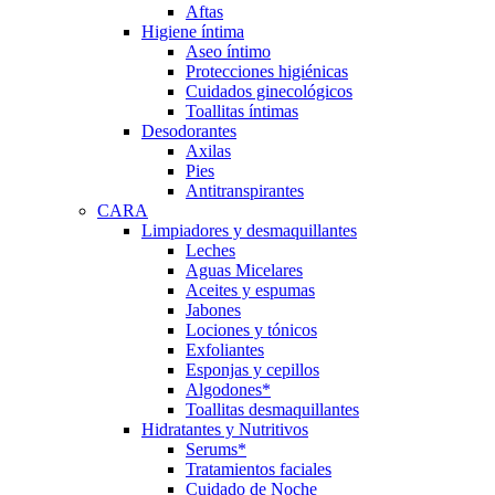
Aftas
Higiene íntima
Aseo íntimo
Protecciones higiénicas
Cuidados ginecológicos
Toallitas íntimas
Desodorantes
Axilas
Pies
Antitranspirantes
CARA
Limpiadores y desmaquillantes
Leches
Aguas Micelares
Aceites y espumas
Jabones
Lociones y tónicos
Exfoliantes
Esponjas y cepillos
Algodones*
Toallitas desmaquillantes
Hidratantes y Nutritivos
Serums*
Tratamientos faciales
Cuidado de Noche