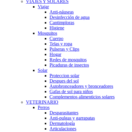
VIAJES Y SOLARES
Viajar
Anti-náuseas
Desinfección de agua
Cantimploras
Higiene
Mosquitos
Cuerpo
Telas y ropa
Pulseras y Clips
Hogar
Redes de mosquitos
Picaduras de insectos
Solar
Proteccion solar
Despues del sol
Autobronceadores y bronceadores
Gafas de sol para niños
Complementos alimenticios solares
VETERINARIO
Perros
Desparasitantes
Anti-pulgas y garrapatas
Dermatología
Articulaciones