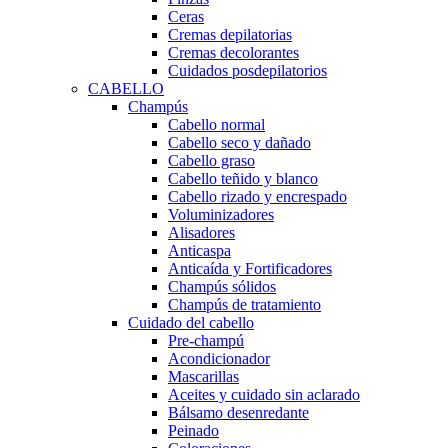
Ceras
Cremas depilatorias
Cremas decolorantes
Cuidados posdepilatorios
CABELLO
Champús
Cabello normal
Cabello seco y dañado
Cabello graso
Cabello teñido y blanco
Cabello rizado y encrespado
Voluminizadores
Alisadores
Anticaspa
Anticaída y Fortificadores
Champús sólidos
Champús de tratamiento
Cuidado del cabello
Pre-champú
Acondicionador
Mascarillas
Aceites y cuidado sin aclarado
Bálsamo desenredante
Peinado