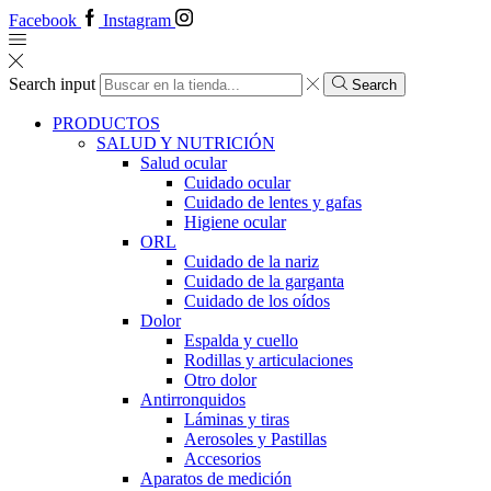
Facebook
Instagram
Search input
Search
PRODUCTOS
SALUD Y NUTRICIÓN
Salud ocular
Cuidado ocular
Cuidado de lentes y gafas
Higiene ocular
ORL
​​Cuidado de la nariz
​​Cuidado de la garganta
​​Cuidado de los oídos
Dolor
Espalda y cuello
Rodillas y articulaciones
Otro dolor
Antirronquidos
Láminas y tiras
Aerosoles y Pastillas
Accesorios
Aparatos de medición