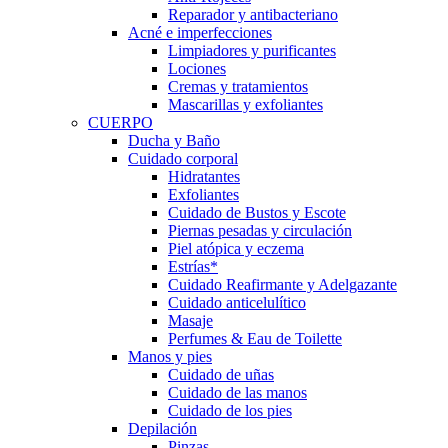
Reparador y antibacteriano
Acné e imperfecciones
Limpiadores y purificantes
Lociones
Cremas y tratamientos
Mascarillas y exfoliantes
CUERPO
Ducha y Baño
Cuidado corporal
Hidratantes
Exfoliantes
Cuidado de Bustos y Escote
Piernas pesadas y circulación
Piel atópica y eczema
Estrías*
Cuidado Reafirmante y Adelgazante
Cuidado anticelulítico
Masaje
Perfumes & Eau de Toilette
Manos y pies
Cuidado de uñas
Cuidado de las manos
Cuidado de los pies
Depilación
Pinzas