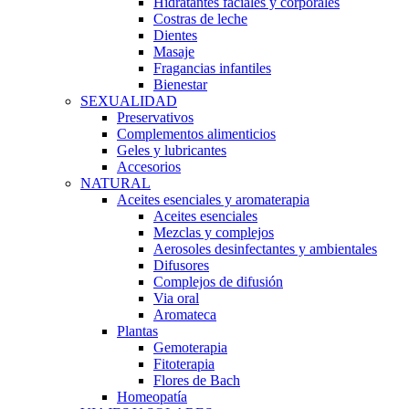
Hidratantes faciales y corporales
Costras de leche
Dientes
Masaje
Fragancias infantiles
Bienestar
SEXUALIDAD
Preservativos
Complementos alimenticios
Geles y lubricantes
Accesorios
NATURAL
Aceites esenciales y aromaterapia
Aceites esenciales
Mezclas y complejos
Aerosoles desinfectantes y ambientales
Difusores
Complejos de difusión
Via oral
Aromateca
Plantas
Gemoterapia
Fitoterapia
Flores de Bach
Homeopatía