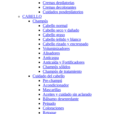
Cremas depilatorias
Cremas decolorantes
Cuidados posdepilatorios
CABELLO
Champús
Cabello normal
Cabello seco y dañado
Cabello graso
Cabello teñido y blanco
Cabello rizado y encrespado
Voluminizadores
Alisadores
Anticaspa
Anticaída y Fortificadores
Champús sólidos
Champús de tratamiento
Cuidado del cabello
Pre-champú
Acondicionador
Mascarillas
Aceites y cuidado sin aclarado
Bálsamo desenredante
Peinado
Coloraciones
Retoque