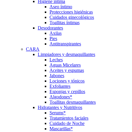
Higiene íntima
Aseo íntimo
Protecciones higiénicas
Cuidados ginecológicos
Toallitas íntimas
Desodorantes
Axilas
Pies
Antitranspirantes
CARA
Limpiadores y desmaquillantes
Leches
Aguas Micelares
Aceites y espumas
Jabones
Lociones y tónicos
Exfoliantes
Esponjas y cepillos
Algodones*
Toallitas desmaquillantes
Hidratantes y Nutritivos
Serums*
Tratamientos faciales
Cuidado de Noche
Mascarillas*