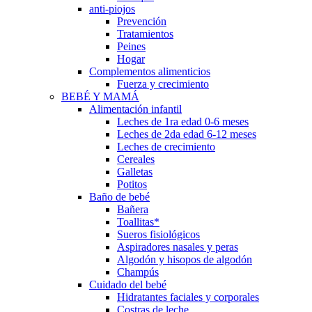
anti-piojos
Prevención
Tratamientos
Peines
Hogar
Complementos alimenticios
Fuerza y crecimiento
BEBÉ Y MAMÁ
Alimentación infantil
Leches de 1ra edad 0-6 meses
Leches de 2da edad 6-12 meses
Leches de crecimiento
Cereales
Galletas
Potitos
Baño de bebé
Bañera
Toallitas*
Sueros fisiológicos
Aspiradores nasales y peras
Algodón y hisopos de algodón
Champús
Cuidado del bebé
Hidratantes faciales y corporales
Costras de leche