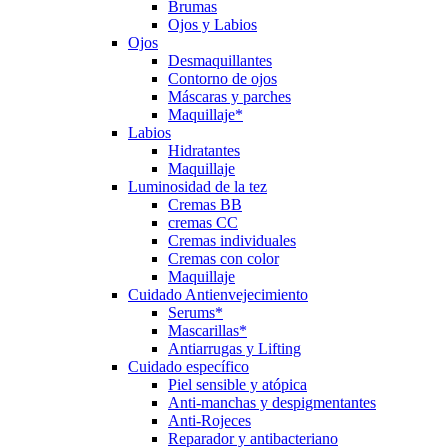
Brumas
Ojos y Labios
Ojos
Desmaquillantes
Contorno de ojos
Máscaras y parches
Maquillaje*
Labios
Hidratantes
Maquillaje
Luminosidad de la tez
Cremas BB
cremas CC
Cremas individuales
Cremas con color
Maquillaje
Cuidado Antienvejecimiento
Serums*
Mascarillas*
Antiarrugas y Lifting
Cuidado específico
Piel sensible y atópica
Anti-manchas y despigmentantes
Anti-Rojeces
Reparador y antibacteriano