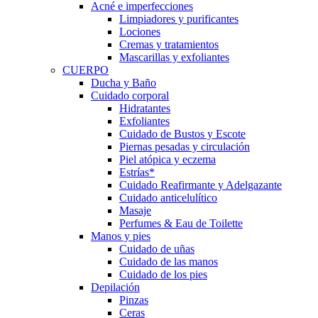
Acné e imperfecciones
Limpiadores y purificantes
Lociones
Cremas y tratamientos
Mascarillas y exfoliantes
CUERPO
Ducha y Baño
Cuidado corporal
Hidratantes
Exfoliantes
Cuidado de Bustos y Escote
Piernas pesadas y circulación
Piel atópica y eczema
Estrías*
Cuidado Reafirmante y Adelgazante
Cuidado anticelulítico
Masaje
Perfumes & Eau de Toilette
Manos y pies
Cuidado de uñas
Cuidado de las manos
Cuidado de los pies
Depilación
Pinzas
Ceras