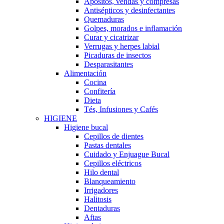
Apósitos, vendas y compresas
Antisépticos y desinfectantes
Quemaduras
Golpes, morados e inflamación
Curar y cicatrizar
Verrugas y herpes labial
Picaduras de insectos
Desparasitantes
Alimentación
Cocina
Confitería
Dieta
Tés, Infusiones y Cafés
HIGIENE
Higiene bucal
Cepillos de dientes
Pastas dentales
Cuidado y Enjuague Bucal
Cepillos eléctricos
Hilo dental
Blanqueamiento
Irrigadores
Halitosis
Dentaduras
Aftas