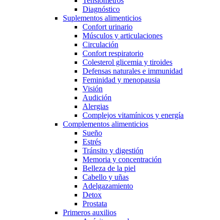
Tensiómetros
Diagnóstico
Suplementos alimenticios
Confort urinario
Músculos y articulaciones
Circulación
Confort respiratorio
Colesterol glicemia y tiroides
Defensas naturales e immunidad
Feminidad y menopausia
Visión
Audición
Alergias
Complejos vitamínicos y energía
Complementos alimenticios
Sueño
Estrés
Tránsito y digestión
Memoria y concentración
Belleza de la piel
Cabello y uñas
Adelgazamiento
Detox
Prostata
Primeros auxilios