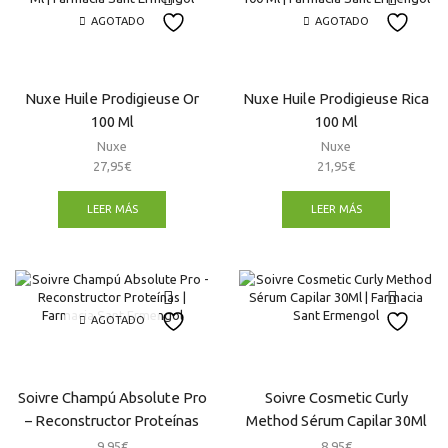
2020
Ml
AGOTADO
AGOTADO
100
cantidad
Ml
-
Modelo:
Nuxe Huile Prodigieuse Or
Nuxe Huile Prodigieuse Rica
Azul
100 Ml
100 Ml
cantidad
Nuxe
Nuxe
27,95
€
21,95
€
LEER MÁS
LEER MÁS
AGOTADO
Soivre Champú Absolute Pro
Soivre Cosmetic Curly
– Reconstructor Proteínas
Method Sérum Capilar 30Ml
9,95
€
8,95
€