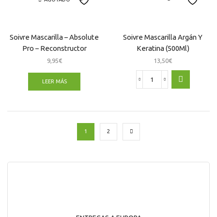
Absolute
Pro
cantidad
Soivre Mascarilla – Absolute
Soivre Mascarilla Argán Y
Pro – Reconstructor
Keratina (500Ml)
Proteínas
9,95
€
13,50
€
LEER MÁS
Soivre
Mascarilla
Argán
Y
Keratina
(500Ml)
1
2
cantidad