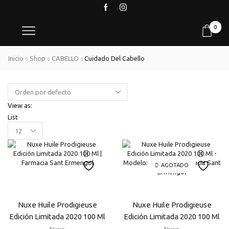
0
Inicio
Shop
CABELLO
Cuidado Del Cabello
View as:
List
Products
per
page
AGOTADO
Nuxe Huile Prodigieuse
Nuxe Huile Prodigieuse
Edición Limitada 2020 100 Ml
Edición Limitada 2020 100 Ml
– Modelo: Amarillo
Nuxe
Nuxe