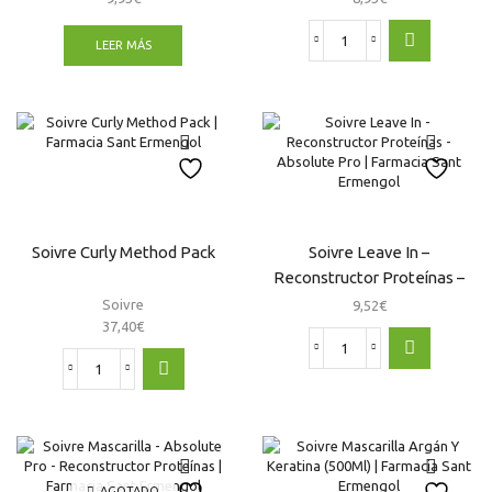
LEER MÁS
Soivre
Cosmetic
Curly
Method
Sérum
Capilar
30Ml
cantidad
Soivre Curly Method Pack
Soivre Leave In –
Reconstructor Proteínas –
Absolute Pro
Soivre
9,52
€
37,40
€
Soivre
Soivre
Leave
Curly
In
Method
-
Pack
Reconstructor
cantidad
Proteínas
-
AGOTADO