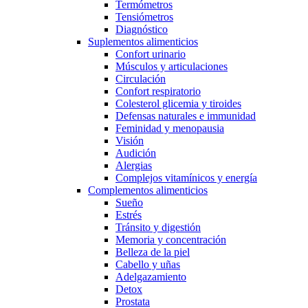
Termómetros
Tensiómetros
Diagnóstico
Suplementos alimenticios
Confort urinario
Músculos y articulaciones
Circulación
Confort respiratorio
Colesterol glicemia y tiroides
Defensas naturales e immunidad
Feminidad y menopausia
Visión
Audición
Alergias
Complejos vitamínicos y energía
Complementos alimenticios
Sueño
Estrés
Tránsito y digestión
Memoria y concentración
Belleza de la piel
Cabello y uñas
Adelgazamiento
Detox
Prostata