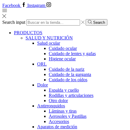
Facebook
Instagram
Search input
Search
PRODUCTOS
SALUD Y NUTRICIÓN
Salud ocular
Cuidado ocular
Cuidado de lentes y gafas
Higiene ocular
ORL
​​Cuidado de la nariz
​​Cuidado de la garganta
​​Cuidado de los oídos
Dolor
Espalda y cuello
Rodillas y articulaciones
Otro dolor
Antirronquidos
Láminas y tiras
Aerosoles y Pastillas
Accesorios
Aparatos de medición