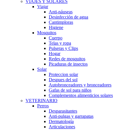
VIAJES Y SOLARES
Viajar
Anti-náuseas
Desinfección de agua
Cantimploras
Higiene
Mosquitos
Cuerpo
Telas y ropa
Pulseras y Clips
Hogar
Redes de mosquitos
Picaduras de insectos
Solar
Proteccion solar
Despues del sol
Autobronceadores y bronceadores
Gafas de sol para niños
Complementos alimenticios solares
VETERINARIO
Perros
Desparasitantes
Anti-pulgas y garrapatas
Dermatología
Articulaciones