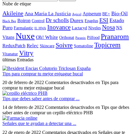
Nube de etique
Akileine
Bio-Oil
Ana Maria La Justicia
Apiserum
BE+
Apicol
ESI
Dr scholls
Durex
Estado
Boiron
Control
Epaplus
Black Bee
Inovance
Nosa
Puro
NS
Farmalastic
Lactacyd
Niveles
IL HWA
Nuxe
Pranarom
Oh! White
Vitans
Orthonat
Pilfood
Paranix
Topicrem
Soivre
Relec
ReduxPatch
Skincare
Somatoline
Vitry
Vitanatur
ültimas Entradas
Tips para comprar tu mejor enjuague bucal
20 de febrero de 2022
Comentarios desactivados
en Tips para
comprar tu mejor enjuague bucal
Tips que debes saber antes de comprar ...
14 de febrero de 2022
Comentarios desactivados
en Tips que debes
saber antes de comprar un cepillo eléctrico PHB
Señales que te ayudan a detectar una ...
22 de enero de 2022
Comentarios desactivados
en Señales que te