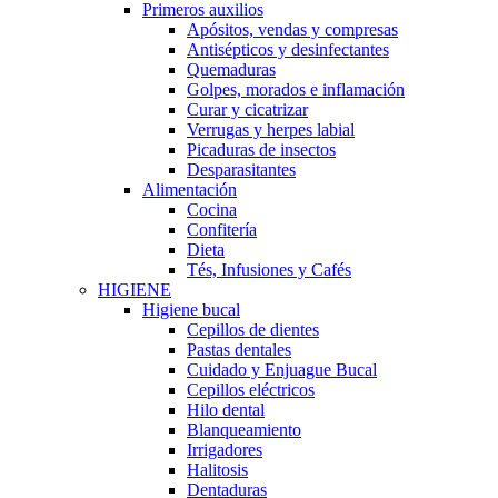
Primeros auxilios
Apósitos, vendas y compresas
Antisépticos y desinfectantes
Quemaduras
Golpes, morados e inflamación
Curar y cicatrizar
Verrugas y herpes labial
Picaduras de insectos
Desparasitantes
Alimentación
Cocina
Confitería
Dieta
Tés, Infusiones y Cafés
HIGIENE
Higiene bucal
Cepillos de dientes
Pastas dentales
Cuidado y Enjuague Bucal
Cepillos eléctricos
Hilo dental
Blanqueamiento
Irrigadores
Halitosis
Dentaduras