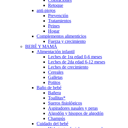
Coloraciones
Retoque
anti-piojos
Prevención
Tratamientos
Peines
Hogar
Complementos alimenticios
Fuerza y crecimiento
BEBÉ Y MAMÁ
Alimentación infantil
Leches de 1ra edad 0-6 meses
Leches de 2da edad 6-12 meses
Leches de crecimiento
Cereales
Galletas
Potitos
Baño de bebé
Bañera
Toallitas*
Sueros fisiológicos
Aspiradores nasales y peras
Algodón y hisopos de algodón
Champús
Cuidado del bebé