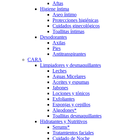
Aftas
Higiene íntima
Aseo íntimo
Protecciones higiénicas
Cuidados ginecológicos
Toallitas íntimas
Desodorantes
Axilas
Pies
Antitranspirantes
CARA
Limpiadores y desmaquillantes
Leches
Aguas Micelares
Aceites y espumas
Jabones
Lociones y tónicos
Exfoliantes
Esponjas y cepillos
Algodones*
Toallitas desmaquillantes
Hidratantes y Nutritivos
Serums*
Tratamientos faciales
Cuidado de Noche