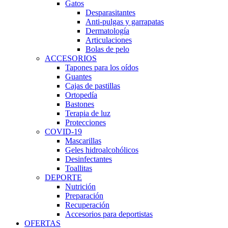
Gatos
Desparasitantes
Anti-pulgas y garrapatas
Dermatología
Articulaciones
Bolas de pelo
ACCESORIOS
Tapones para los oídos
Guantes
Cajas de pastillas
Ortopedía
Bastones
Terapia de luz
Protecciones
COVID-19
Mascarillas
Geles hidroalcohólicos
Desinfectantes
Toallitas
DEPORTE
Nutrición
Preparación
Recuperación
Accesorios para deportistas
OFERTAS