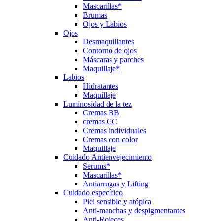
Mascarillas*
Brumas
Ojos y Labios
Ojos
Desmaquillantes
Contorno de ojos
Máscaras y parches
Maquillaje*
Labios
Hidratantes
Maquillaje
Luminosidad de la tez
Cremas BB
cremas CC
Cremas individuales
Cremas con color
Maquillaje
Cuidado Antienvejecimiento
Serums*
Mascarillas*
Antiarrugas y Lifting
Cuidado específico
Piel sensible y atópica
Anti-manchas y despigmentantes
Anti-Rojeces