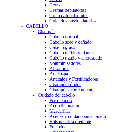
Ceras
Cremas depilatorias
Cremas decolorantes
Cuidados posdepilatorios
CABELLO
Champús
Cabello normal
Cabello seco y dañado
Cabello graso
Cabello teñido y blanco
Cabello rizado y encrespado
Voluminizadores
Alisadores
Anticaspa
Anticaída y Fortificadores
Champús sólidos
Champús de tratamiento
Cuidado del cabello
Pre-champú
Acondicionador
Mascarillas
Aceites y cuidado sin aclarado
Bálsamo desenredante
Peinado