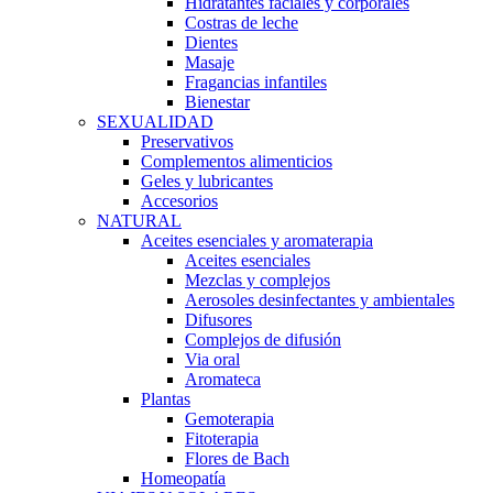
Hidratantes faciales y corporales
Costras de leche
Dientes
Masaje
Fragancias infantiles
Bienestar
SEXUALIDAD
Preservativos
Complementos alimenticios
Geles y lubricantes
Accesorios
NATURAL
Aceites esenciales y aromaterapia
Aceites esenciales
Mezclas y complejos
Aerosoles desinfectantes y ambientales
Difusores
Complejos de difusión
Via oral
Aromateca
Plantas
Gemoterapia
Fitoterapia
Flores de Bach
Homeopatía