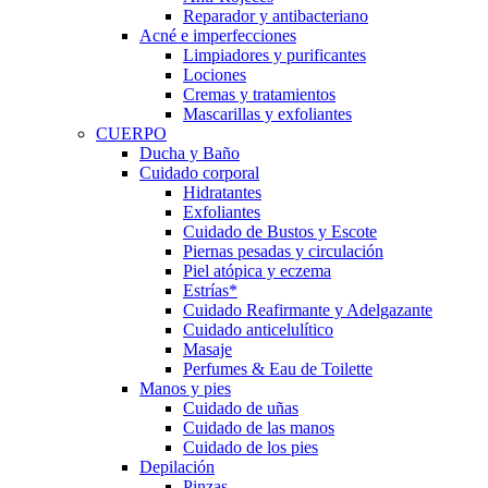
Reparador y antibacteriano
Acné e imperfecciones
Limpiadores y purificantes
Lociones
Cremas y tratamientos
Mascarillas y exfoliantes
CUERPO
Ducha y Baño
Cuidado corporal
Hidratantes
Exfoliantes
Cuidado de Bustos y Escote
Piernas pesadas y circulación
Piel atópica y eczema
Estrías*
Cuidado Reafirmante y Adelgazante
Cuidado anticelulítico
Masaje
Perfumes & Eau de Toilette
Manos y pies
Cuidado de uñas
Cuidado de las manos
Cuidado de los pies
Depilación
Pinzas