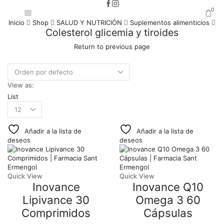
0
Inicio
Shop
SALUD Y NUTRICIÓN
Suplementos alimenticios
Colesterol glicemia y tiroides
Return to previous page
View as:
List
Products
per
page
Añadir a la lista de
Añadir a la lista de
deseos
deseos
Quick View
Quick View
Inovance
Inovance Q10
Lipivance 30
Omega 3 60
Comprimidos
Cápsulas