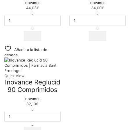
Inovance
Inovance
44,03
€
34,00
€
Inovance
Inovance
Lipivance
Q10
30
Omega
Comprimidos
3
cantidad
60
Cápsulas
cantidad
Añadir a la lista de
deseos
Quick View
Inovance Reglucid
90 Comprimidos
Inovance
82,10
€
Inovance
Reglucid
90
Comprimidos
cantidad