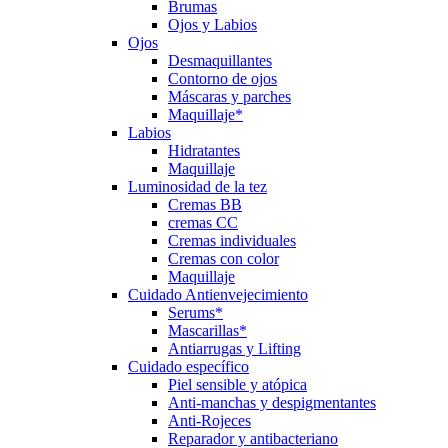
Brumas
Ojos y Labios
Ojos
Desmaquillantes
Contorno de ojos
Máscaras y parches
Maquillaje*
Labios
Hidratantes
Maquillaje
Luminosidad de la tez
Cremas BB
cremas CC
Cremas individuales
Cremas con color
Maquillaje
Cuidado Antienvejecimiento
Serums*
Mascarillas*
Antiarrugas y Lifting
Cuidado específico
Piel sensible y atópica
Anti-manchas y despigmentantes
Anti-Rojeces
Reparador y antibacteriano