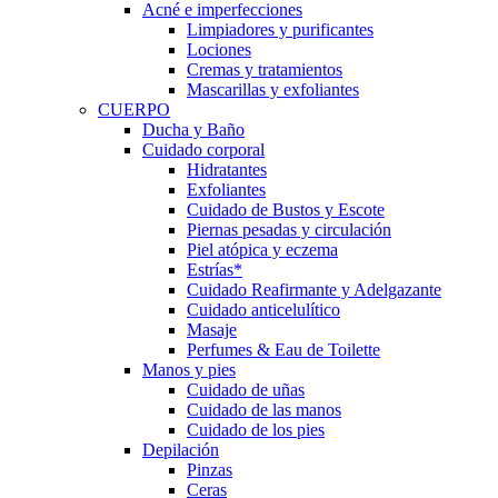
Acné e imperfecciones
Limpiadores y purificantes
Lociones
Cremas y tratamientos
Mascarillas y exfoliantes
CUERPO
Ducha y Baño
Cuidado corporal
Hidratantes
Exfoliantes
Cuidado de Bustos y Escote
Piernas pesadas y circulación
Piel atópica y eczema
Estrías*
Cuidado Reafirmante y Adelgazante
Cuidado anticelulítico
Masaje
Perfumes & Eau de Toilette
Manos y pies
Cuidado de uñas
Cuidado de las manos
Cuidado de los pies
Depilación
Pinzas
Ceras