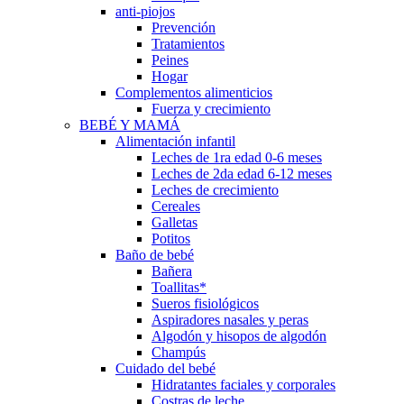
anti-piojos
Prevención
Tratamientos
Peines
Hogar
Complementos alimenticios
Fuerza y crecimiento
BEBÉ Y MAMÁ
Alimentación infantil
Leches de 1ra edad 0-6 meses
Leches de 2da edad 6-12 meses
Leches de crecimiento
Cereales
Galletas
Potitos
Baño de bebé
Bañera
Toallitas*
Sueros fisiológicos
Aspiradores nasales y peras
Algodón y hisopos de algodón
Champús
Cuidado del bebé
Hidratantes faciales y corporales
Costras de leche