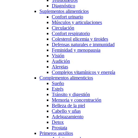
Tensiómetros
Diagnóstico
Suplementos alimenticios
Confort urinario
Músculos y articulaciones
Circulación
Confort respiratorio
Colesterol glicemia y tiroides
Defensas naturales e immunidad
Feminidad y menopausia
Visión
Audición
Alergias
Complejos vitamínicos y energía
Complementos alimenticios
Sueño
Estrés
Tránsito y digestión
Memoria y concentración
Belleza de la piel
Cabello y uñas
Adelgazamiento
Detox
Prostata
Primeros auxilios