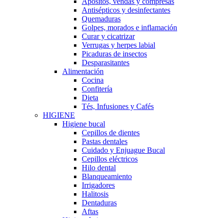
Apósitos, vendas y compresas
Antisépticos y desinfectantes
Quemaduras
Golpes, morados e inflamación
Curar y cicatrizar
Verrugas y herpes labial
Picaduras de insectos
Desparasitantes
Alimentación
Cocina
Confitería
Dieta
Tés, Infusiones y Cafés
HIGIENE
Higiene bucal
Cepillos de dientes
Pastas dentales
Cuidado y Enjuague Bucal
Cepillos eléctricos
Hilo dental
Blanqueamiento
Irrigadores
Halitosis
Dentaduras
Aftas