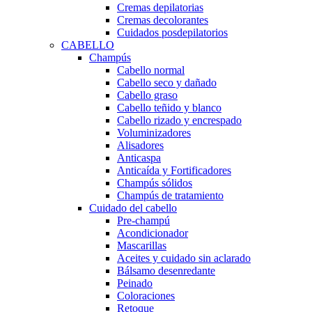
Cremas depilatorias
Cremas decolorantes
Cuidados posdepilatorios
CABELLO
Champús
Cabello normal
Cabello seco y dañado
Cabello graso
Cabello teñido y blanco
Cabello rizado y encrespado
Voluminizadores
Alisadores
Anticaspa
Anticaída y Fortificadores
Champús sólidos
Champús de tratamiento
Cuidado del cabello
Pre-champú
Acondicionador
Mascarillas
Aceites y cuidado sin aclarado
Bálsamo desenredante
Peinado
Coloraciones
Retoque