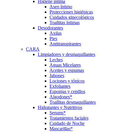
Higiene íntima
Aseo íntimo
Protecciones higiénicas
Cuidados ginecológicos
Toallitas íntimas
Desodorantes
Axilas
Pies
Antitranspirantes
CARA
Limpiadores y desmaquillantes
Leches
Aguas Micelares
Aceites y espumas
Jabones
Lociones y tónicos
Exfoliantes
Esponjas y cepillos
Algodones*
Toallitas desmaquillantes
Hidratantes y Nutritivos
Serums*
Tratamientos faciales
Cuidado de Noche
Mascarillas*