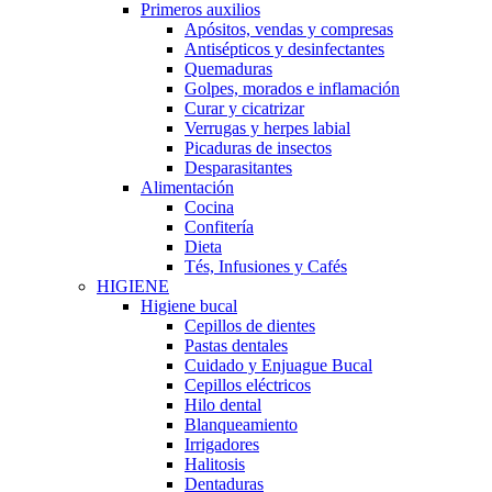
Primeros auxilios
Apósitos, vendas y compresas
Antisépticos y desinfectantes
Quemaduras
Golpes, morados e inflamación
Curar y cicatrizar
Verrugas y herpes labial
Picaduras de insectos
Desparasitantes
Alimentación
Cocina
Confitería
Dieta
Tés, Infusiones y Cafés
HIGIENE
Higiene bucal
Cepillos de dientes
Pastas dentales
Cuidado y Enjuague Bucal
Cepillos eléctricos
Hilo dental
Blanqueamiento
Irrigadores
Halitosis
Dentaduras