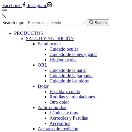
Facebook
Instagram
Search input
Search
PRODUCTOS
SALUD Y NUTRICIÓN
Salud ocular
Cuidado ocular
Cuidado de lentes y gafas
Higiene ocular
ORL
​​Cuidado de la nariz
​​Cuidado de la garganta
​​Cuidado de los oídos
Dolor
Espalda y cuello
Rodillas y articulaciones
Otro dolor
Antirronquidos
Láminas y tiras
Aerosoles y Pastillas
Accesorios
Aparatos de medición