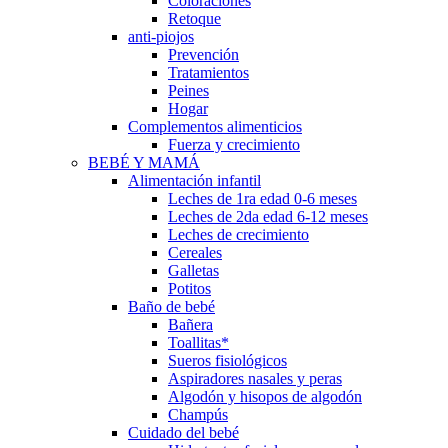
Coloraciones
Retoque
anti-piojos
Prevención
Tratamientos
Peines
Hogar
Complementos alimenticios
Fuerza y crecimiento
BEBÉ Y MAMÁ
Alimentación infantil
Leches de 1ra edad 0-6 meses
Leches de 2da edad 6-12 meses
Leches de crecimiento
Cereales
Galletas
Potitos
Baño de bebé
Bañera
Toallitas*
Sueros fisiológicos
Aspiradores nasales y peras
Algodón y hisopos de algodón
Champús
Cuidado del bebé