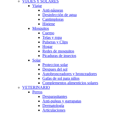
VIAJES Y SOLARES
Viajar
Anti-náuseas
Desinfección de agua
Cantimploras
Higiene
Mosquitos
Cuerpo
Telas y ropa
Pulseras y Clips
Hogar
Redes de mosquitos
Picaduras de insectos
Solar
Proteccion solar
Despues del sol
Autobronceadores y bronceadores
Gafas de sol para niños
Complementos alimenticios solares
VETERINARIO
Perros
Desparasitantes
Anti-pulgas y garrapatas
Dermatología
Articulaciones