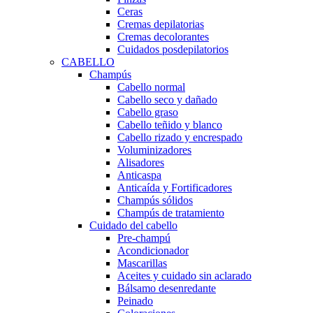
Ceras
Cremas depilatorias
Cremas decolorantes
Cuidados posdepilatorios
CABELLO
Champús
Cabello normal
Cabello seco y dañado
Cabello graso
Cabello teñido y blanco
Cabello rizado y encrespado
Voluminizadores
Alisadores
Anticaspa
Anticaída y Fortificadores
Champús sólidos
Champús de tratamiento
Cuidado del cabello
Pre-champú
Acondicionador
Mascarillas
Aceites y cuidado sin aclarado
Bálsamo desenredante
Peinado