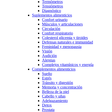
Termómetros
Tensiómetros
Diagnóstico
Suplementos alimenticios
Confort urinario
Músculos y articulaciones
Circulación
Confort respiratorio
Colesterol glicemia y tiroides
Defensas naturales e immunidad
Feminidad y menopausia
Visión
Audición
Alergias
Complejos vitamínicos y energía
Complementos alimenticios
Sueño
Estrés
Tránsito y digestión
Memoria y concentración
Belleza de la piel
Cabello y uñas
Adelgazamiento
Detox
Prostata