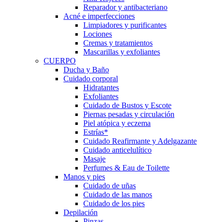
Reparador y antibacteriano
Acné e imperfecciones
Limpiadores y purificantes
Lociones
Cremas y tratamientos
Mascarillas y exfoliantes
CUERPO
Ducha y Baño
Cuidado corporal
Hidratantes
Exfoliantes
Cuidado de Bustos y Escote
Piernas pesadas y circulación
Piel atópica y eczema
Estrías*
Cuidado Reafirmante y Adelgazante
Cuidado anticelulítico
Masaje
Perfumes & Eau de Toilette
Manos y pies
Cuidado de uñas
Cuidado de las manos
Cuidado de los pies
Depilación
Pinzas