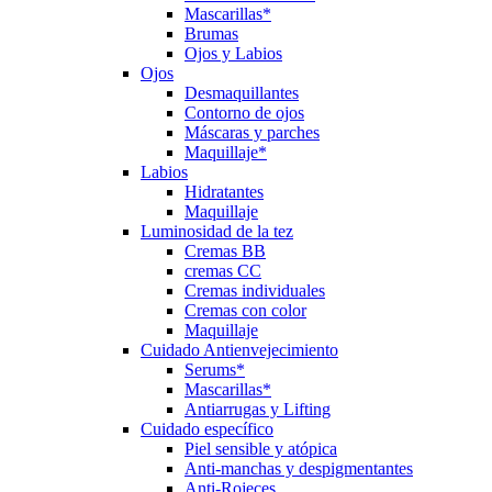
Mascarillas*
Brumas
Ojos y Labios
Ojos
Desmaquillantes
Contorno de ojos
Máscaras y parches
Maquillaje*
Labios
Hidratantes
Maquillaje
Luminosidad de la tez
Cremas BB
cremas CC
Cremas individuales
Cremas con color
Maquillaje
Cuidado Antienvejecimiento
Serums*
Mascarillas*
Antiarrugas y Lifting
Cuidado específico
Piel sensible y atópica
Anti-manchas y despigmentantes
Anti-Rojeces