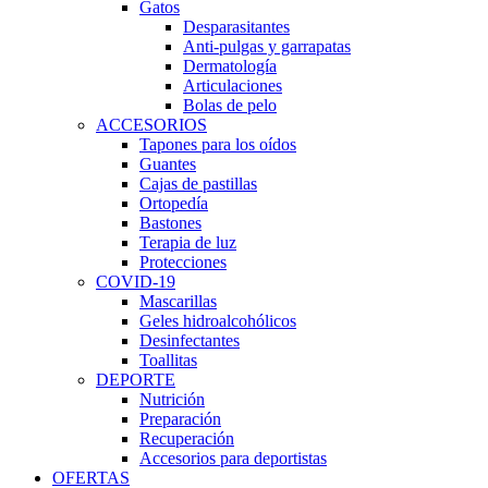
Gatos
Desparasitantes
Anti-pulgas y garrapatas
Dermatología
Articulaciones
Bolas de pelo
ACCESORIOS
Tapones para los oídos
Guantes
Cajas de pastillas
Ortopedía
Bastones
Terapia de luz
Protecciones
COVID-19
Mascarillas
Geles hidroalcohólicos
Desinfectantes
Toallitas
DEPORTE
Nutrición
Preparación
Recuperación
Accesorios para deportistas
OFERTAS