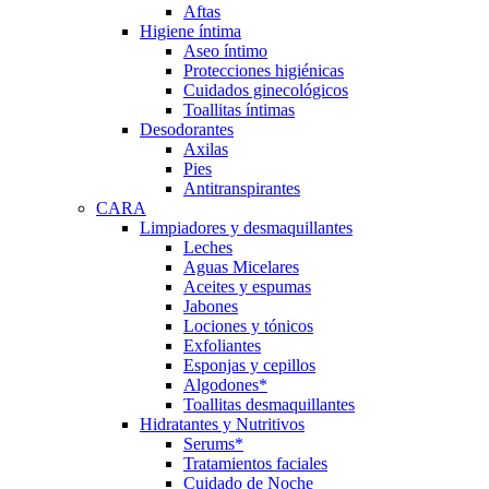
Aftas
Higiene íntima
Aseo íntimo
Protecciones higiénicas
Cuidados ginecológicos
Toallitas íntimas
Desodorantes
Axilas
Pies
Antitranspirantes
CARA
Limpiadores y desmaquillantes
Leches
Aguas Micelares
Aceites y espumas
Jabones
Lociones y tónicos
Exfoliantes
Esponjas y cepillos
Algodones*
Toallitas desmaquillantes
Hidratantes y Nutritivos
Serums*
Tratamientos faciales
Cuidado de Noche