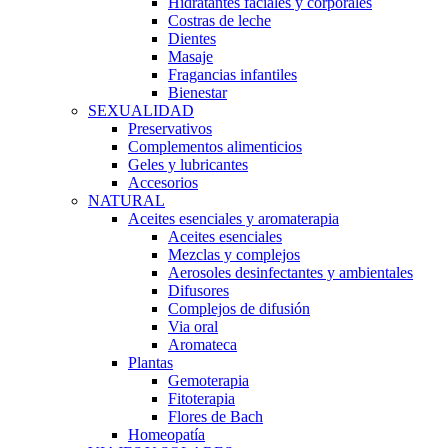
Hidratantes faciales y corporales
Costras de leche
Dientes
Masaje
Fragancias infantiles
Bienestar
SEXUALIDAD
Preservativos
Complementos alimenticios
Geles y lubricantes
Accesorios
NATURAL
Aceites esenciales y aromaterapia
Aceites esenciales
Mezclas y complejos
Aerosoles desinfectantes y ambientales
Difusores
Complejos de difusión
Via oral
Aromateca
Plantas
Gemoterapia
Fitoterapia
Flores de Bach
Homeopatía