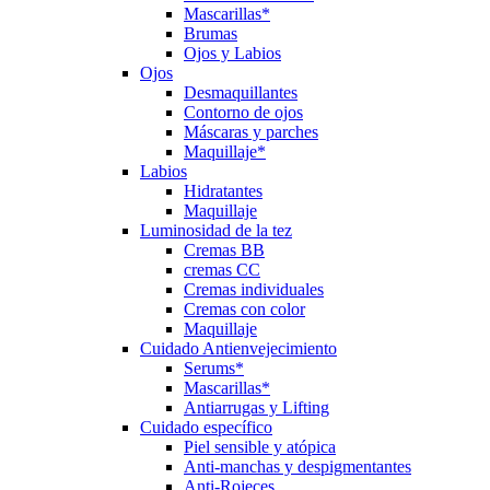
Mascarillas*
Brumas
Ojos y Labios
Ojos
Desmaquillantes
Contorno de ojos
Máscaras y parches
Maquillaje*
Labios
Hidratantes
Maquillaje
Luminosidad de la tez
Cremas BB
cremas CC
Cremas individuales
Cremas con color
Maquillaje
Cuidado Antienvejecimiento
Serums*
Mascarillas*
Antiarrugas y Lifting
Cuidado específico
Piel sensible y atópica
Anti-manchas y despigmentantes
Anti-Rojeces