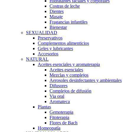
Hidratantes faciales y corporales
Costras de leche
Dientes
Masaje
Fragancias infantiles
Bienestar
SEXUALIDAD
Preservativos
Complementos alimenticios
Geles y lubricantes
Accesorios
NATURAL
Aceites esenciales y aromaterapia
Aceites esenciales
Mezclas y complejos
Aerosoles desinfectantes y ambientales
Difusores
Complejos de difusión
Via oral
Aromateca
Plantas
Gemoterapia
Fitoterapia
Flores de Bach
Homeopatía