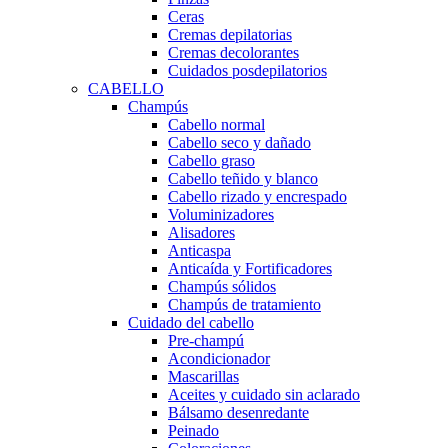
Ceras
Cremas depilatorias
Cremas decolorantes
Cuidados posdepilatorios
CABELLO
Champús
Cabello normal
Cabello seco y dañado
Cabello graso
Cabello teñido y blanco
Cabello rizado y encrespado
Voluminizadores
Alisadores
Anticaspa
Anticaída y Fortificadores
Champús sólidos
Champús de tratamiento
Cuidado del cabello
Pre-champú
Acondicionador
Mascarillas
Aceites y cuidado sin aclarado
Bálsamo desenredante
Peinado