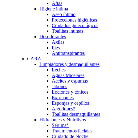
Aftas
Higiene íntima
Aseo íntimo
Protecciones higiénicas
Cuidados ginecológicos
Toallitas íntimas
Desodorantes
Axilas
Pies
Antitranspirantes
CARA
Limpiadores y desmaquillantes
Leches
Aguas Micelares
Aceites y espumas
Jabones
Lociones y tónicos
Exfoliantes
Esponjas y cepillos
Algodones*
Toallitas desmaquillantes
Hidratantes y Nutritivos
Serums*
Tratamientos faciales
Cuidado de Noche