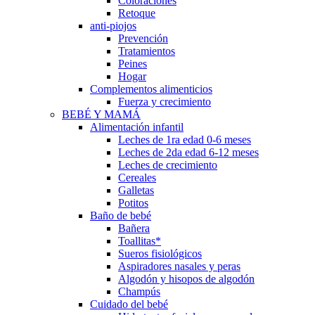
Coloraciones
Retoque
anti-piojos
Prevención
Tratamientos
Peines
Hogar
Complementos alimenticios
Fuerza y crecimiento
BEBÉ Y MAMÁ
Alimentación infantil
Leches de 1ra edad 0-6 meses
Leches de 2da edad 6-12 meses
Leches de crecimiento
Cereales
Galletas
Potitos
Baño de bebé
Bañera
Toallitas*
Sueros fisiológicos
Aspiradores nasales y peras
Algodón y hisopos de algodón
Champús
Cuidado del bebé