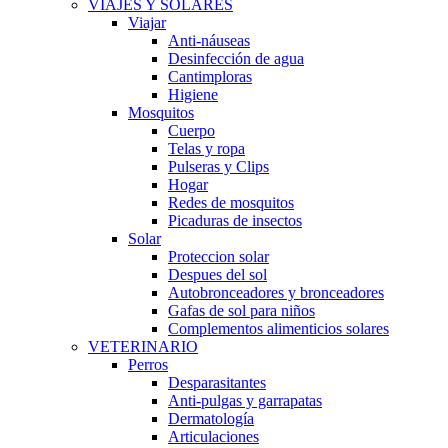
VIAJES Y SOLARES
Viajar
Anti-náuseas
Desinfección de agua
Cantimploras
Higiene
Mosquitos
Cuerpo
Telas y ropa
Pulseras y Clips
Hogar
Redes de mosquitos
Picaduras de insectos
Solar
Proteccion solar
Despues del sol
Autobronceadores y bronceadores
Gafas de sol para niños
Complementos alimenticios solares
VETERINARIO
Perros
Desparasitantes
Anti-pulgas y garrapatas
Dermatología
Articulaciones