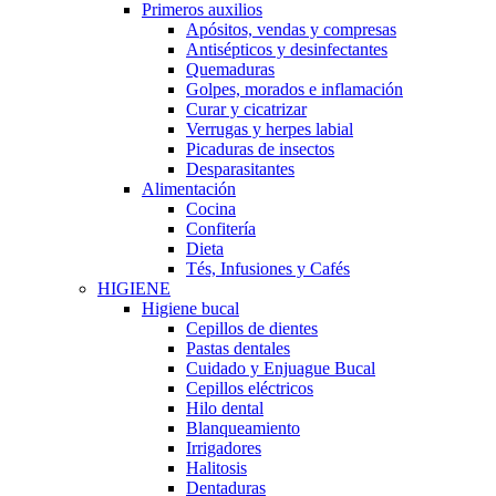
Primeros auxilios
Apósitos, vendas y compresas
Antisépticos y desinfectantes
Quemaduras
Golpes, morados e inflamación
Curar y cicatrizar
Verrugas y herpes labial
Picaduras de insectos
Desparasitantes
Alimentación
Cocina
Confitería
Dieta
Tés, Infusiones y Cafés
HIGIENE
Higiene bucal
Cepillos de dientes
Pastas dentales
Cuidado y Enjuague Bucal
Cepillos eléctricos
Hilo dental
Blanqueamiento
Irrigadores
Halitosis
Dentaduras