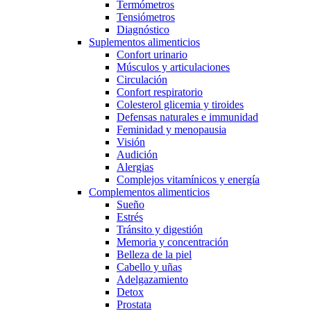
Termómetros
Tensiómetros
Diagnóstico
Suplementos alimenticios
Confort urinario
Músculos y articulaciones
Circulación
Confort respiratorio
Colesterol glicemia y tiroides
Defensas naturales e immunidad
Feminidad y menopausia
Visión
Audición
Alergias
Complejos vitamínicos y energía
Complementos alimenticios
Sueño
Estrés
Tránsito y digestión
Memoria y concentración
Belleza de la piel
Cabello y uñas
Adelgazamiento
Detox
Prostata