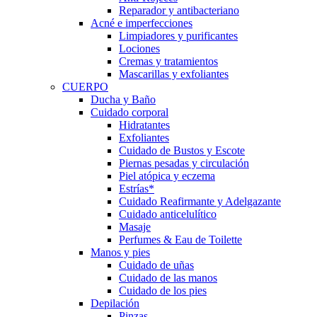
Reparador y antibacteriano
Acné e imperfecciones
Limpiadores y purificantes
Lociones
Cremas y tratamientos
Mascarillas y exfoliantes
CUERPO
Ducha y Baño
Cuidado corporal
Hidratantes
Exfoliantes
Cuidado de Bustos y Escote
Piernas pesadas y circulación
Piel atópica y eczema
Estrías*
Cuidado Reafirmante y Adelgazante
Cuidado anticelulítico
Masaje
Perfumes & Eau de Toilette
Manos y pies
Cuidado de uñas
Cuidado de las manos
Cuidado de los pies
Depilación
Pinzas