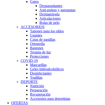
Gatos
Desparasitantes
Anti-pulgas y garrapatas
Dermatología
Articulaciones
Bolas de pelo
ACCESORIOS
Tapones para los oídos
Guantes
Cajas de pastillas
Ortopedía
Bastones
Terapia de luz
Protecciones
COVID-19
Mascarillas
Geles hidroalcohólicos
Desinfectantes
Toallitas
DEPORTE
Nutrición
Preparación
Recuperación
Accesorios para deportistas
OFERTAS