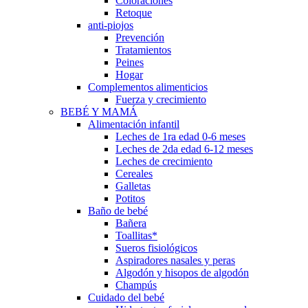
Coloraciones
Retoque
anti-piojos
Prevención
Tratamientos
Peines
Hogar
Complementos alimenticios
Fuerza y crecimiento
BEBÉ Y MAMÁ
Alimentación infantil
Leches de 1ra edad 0-6 meses
Leches de 2da edad 6-12 meses
Leches de crecimiento
Cereales
Galletas
Potitos
Baño de bebé
Bañera
Toallitas*
Sueros fisiológicos
Aspiradores nasales y peras
Algodón y hisopos de algodón
Champús
Cuidado del bebé