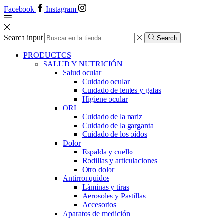
Facebook
Instagram
Search input
Search
PRODUCTOS
SALUD Y NUTRICIÓN
Salud ocular
Cuidado ocular
Cuidado de lentes y gafas
Higiene ocular
ORL
​​Cuidado de la nariz
​​Cuidado de la garganta
​​Cuidado de los oídos
Dolor
Espalda y cuello
Rodillas y articulaciones
Otro dolor
Antirronquidos
Láminas y tiras
Aerosoles y Pastillas
Accesorios
Aparatos de medición