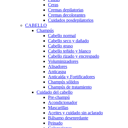
Ceras
Cremas depilatorias
Cremas decolorantes
Cuidados posdepilatorios
CABELLO
Champús
Cabello normal
Cabello seco y dañado
Cabello graso
Cabello teñido y blanco
Cabello rizado y encrespado
Voluminizadores
Alisadores
Anticaspa
Anticaída y Fortificadores
Champús sólidos
Champús de tratamiento
Cuidado del cabello
Pre-champú
Acondicionador
Mascarillas
Aceites y cuidado sin aclarado
Bálsamo desenredante
Peinado