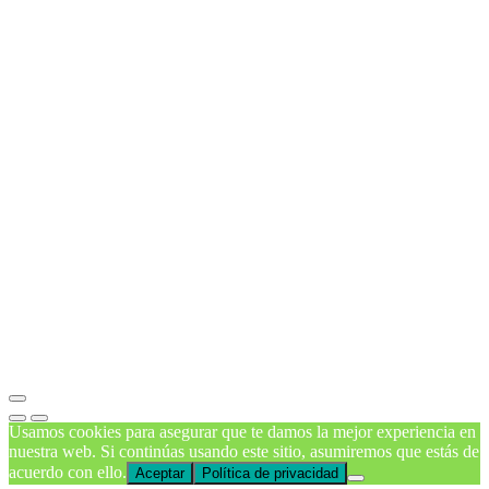
Usamos cookies para asegurar que te damos la mejor experiencia en
nuestra web. Si continúas usando este sitio, asumiremos que estás de
acuerdo con ello.
Aceptar
Política de privacidad