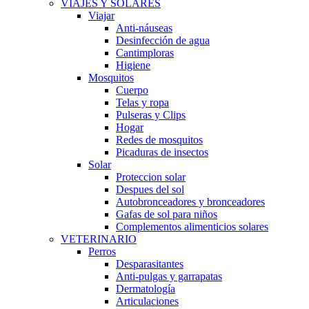
VIAJES Y SOLARES
Viajar
Anti-náuseas
Desinfección de agua
Cantimploras
Higiene
Mosquitos
Cuerpo
Telas y ropa
Pulseras y Clips
Hogar
Redes de mosquitos
Picaduras de insectos
Solar
Proteccion solar
Despues del sol
Autobronceadores y bronceadores
Gafas de sol para niños
Complementos alimenticios solares
VETERINARIO
Perros
Desparasitantes
Anti-pulgas y garrapatas
Dermatología
Articulaciones