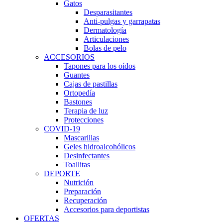
Gatos
Desparasitantes
Anti-pulgas y garrapatas
Dermatología
Articulaciones
Bolas de pelo
ACCESORIOS
Tapones para los oídos
Guantes
Cajas de pastillas
Ortopedía
Bastones
Terapia de luz
Protecciones
COVID-19
Mascarillas
Geles hidroalcohólicos
Desinfectantes
Toallitas
DEPORTE
Nutrición
Preparación
Recuperación
Accesorios para deportistas
OFERTAS