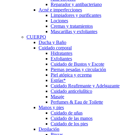
Reparador y antibacteriano
Acné e imperfecciones
Limpiadores y purificantes
Lociones
Cremas y tratamientos
Mascarillas y exfoliantes
CUERPO
Ducha y Baño
Cuidado corporal
Hidratantes
Exfoliantes
Cuidado de Bustos y Escote
Piernas pesadas y circulación
Piel atópica y eczema
Estrías*
Cuidado Reafirmante y Adelgazante
Cuidado anticelulítico
Masaje
Perfumes & Eau de Toilette
Manos y pies
Cuidado de uñas
Cuidado de las manos
Cuidado de los pies
Depilación
Pinzas