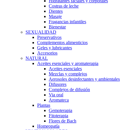
Hidratantes faciales y corporales
Costras de leche
Dientes
Masaje
Fragancias infantiles
Bienestar
SEXUALIDAD
Preservativos
Complementos alimenticios
Geles y lubricantes
Accesorios
NATURAL
Aceites esenciales y aromaterapia
Aceites esenciales
Mezclas y complejos
Aerosoles desinfectantes y ambientales
Difusores
Complejos de difusión
Via oral
Aromateca
Plantas
Gemoterapia
Fitoterapia
Flores de Bach
Homeopatía