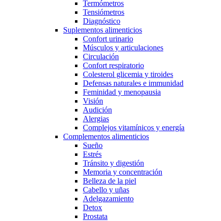
Termómetros
Tensiómetros
Diagnóstico
Suplementos alimenticios
Confort urinario
Músculos y articulaciones
Circulación
Confort respiratorio
Colesterol glicemia y tiroides
Defensas naturales e immunidad
Feminidad y menopausia
Visión
Audición
Alergias
Complejos vitamínicos y energía
Complementos alimenticios
Sueño
Estrés
Tránsito y digestión
Memoria y concentración
Belleza de la piel
Cabello y uñas
Adelgazamiento
Detox
Prostata