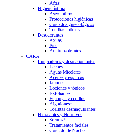
Aftas
Higiene íntima
Aseo íntimo
Protecciones higiénicas
Cuidados ginecológicos
Toallitas íntimas
Desodorantes
Axilas
Pies
Antitranspirantes
CARA
Limpiadores y desmaquillantes
Leches
Aguas Micelares
Aceites y espumas
Jabones
Lociones y tónicos
Exfoliantes
Esponjas y cepillos
Algodones*
Toallitas desmaquillantes
Hidratantes y Nutritivos
Serums*
Tratamientos faciales
Cuidado de Noche