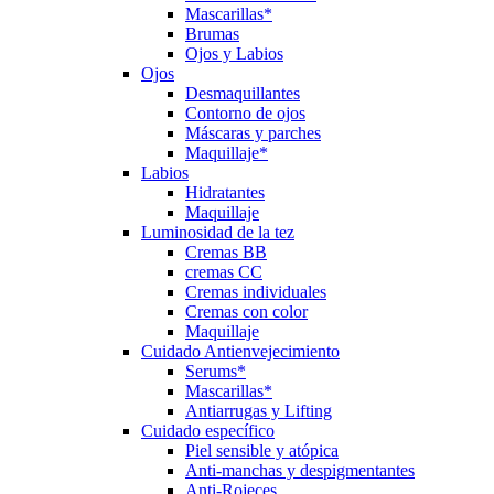
Mascarillas*
Brumas
Ojos y Labios
Ojos
Desmaquillantes
Contorno de ojos
Máscaras y parches
Maquillaje*
Labios
Hidratantes
Maquillaje
Luminosidad de la tez
Cremas BB
cremas CC
Cremas individuales
Cremas con color
Maquillaje
Cuidado Antienvejecimiento
Serums*
Mascarillas*
Antiarrugas y Lifting
Cuidado específico
Piel sensible y atópica
Anti-manchas y despigmentantes
Anti-Rojeces