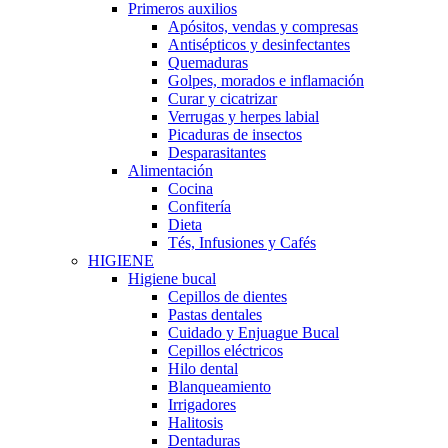
Primeros auxilios
Apósitos, vendas y compresas
Antisépticos y desinfectantes
Quemaduras
Golpes, morados e inflamación
Curar y cicatrizar
Verrugas y herpes labial
Picaduras de insectos
Desparasitantes
Alimentación
Cocina
Confitería
Dieta
Tés, Infusiones y Cafés
HIGIENE
Higiene bucal
Cepillos de dientes
Pastas dentales
Cuidado y Enjuague Bucal
Cepillos eléctricos
Hilo dental
Blanqueamiento
Irrigadores
Halitosis
Dentaduras