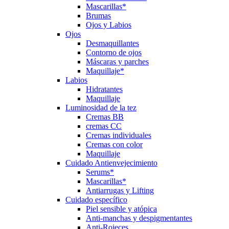
Mascarillas*
Brumas
Ojos y Labios
Ojos
Desmaquillantes
Contorno de ojos
Máscaras y parches
Maquillaje*
Labios
Hidratantes
Maquillaje
Luminosidad de la tez
Cremas BB
cremas CC
Cremas individuales
Cremas con color
Maquillaje
Cuidado Antienvejecimiento
Serums*
Mascarillas*
Antiarrugas y Lifting
Cuidado específico
Piel sensible y atópica
Anti-manchas y despigmentantes
Anti-Rojeces