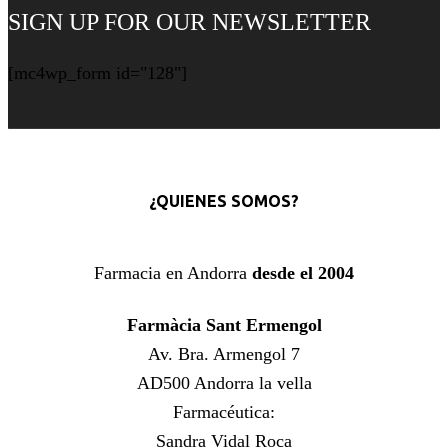
Sulfatos
SIGN UP FOR OUR NEWSLETTER
Ni
Siliconas
500
[mc4wp_form id="128"]
Ml
cantidad
¿QUIENES SOMOS?
Farmacia en Andorra
desde el 2004
Farmàcia Sant Ermengol
Av. Bra. Armengol 7
AD500 Andorra la vella
Farmacéutica:
Sandra Vidal Roca