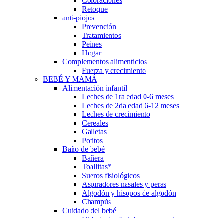
Coloraciones
Retoque
anti-piojos
Prevención
Tratamientos
Peines
Hogar
Complementos alimenticios
Fuerza y crecimiento
BEBÉ Y MAMÁ
Alimentación infantil
Leches de 1ra edad 0-6 meses
Leches de 2da edad 6-12 meses
Leches de crecimiento
Cereales
Galletas
Potitos
Baño de bebé
Bañera
Toallitas*
Sueros fisiológicos
Aspiradores nasales y peras
Algodón y hisopos de algodón
Champús
Cuidado del bebé