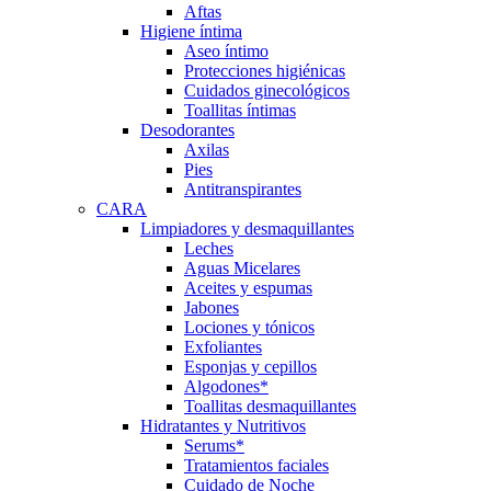
Aftas
Higiene íntima
Aseo íntimo
Protecciones higiénicas
Cuidados ginecológicos
Toallitas íntimas
Desodorantes
Axilas
Pies
Antitranspirantes
CARA
Limpiadores y desmaquillantes
Leches
Aguas Micelares
Aceites y espumas
Jabones
Lociones y tónicos
Exfoliantes
Esponjas y cepillos
Algodones*
Toallitas desmaquillantes
Hidratantes y Nutritivos
Serums*
Tratamientos faciales
Cuidado de Noche