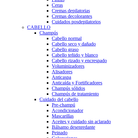
Ceras
Cremas depilatorias
Cremas decolorantes
Cuidados posdepilatorios
CABELLO
Champús
Cabello normal
Cabello seco y dañado
Cabello graso
Cabello teñido y blanco
Cabello rizado y encrespado
Voluminizadores
Alisadores
Anticaspa
Anticaída y Fortificadores
Champús sólidos
Champús de tratamiento
Cuidado del cabello
Pre-champú
Acondicionador
Mascarillas
Aceites y cuidado sin aclarado
Bálsamo desenredante
Peinado