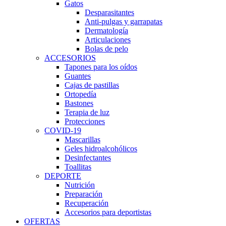
Gatos
Desparasitantes
Anti-pulgas y garrapatas
Dermatología
Articulaciones
Bolas de pelo
ACCESORIOS
Tapones para los oídos
Guantes
Cajas de pastillas
Ortopedía
Bastones
Terapia de luz
Protecciones
COVID-19
Mascarillas
Geles hidroalcohólicos
Desinfectantes
Toallitas
DEPORTE
Nutrición
Preparación
Recuperación
Accesorios para deportistas
OFERTAS