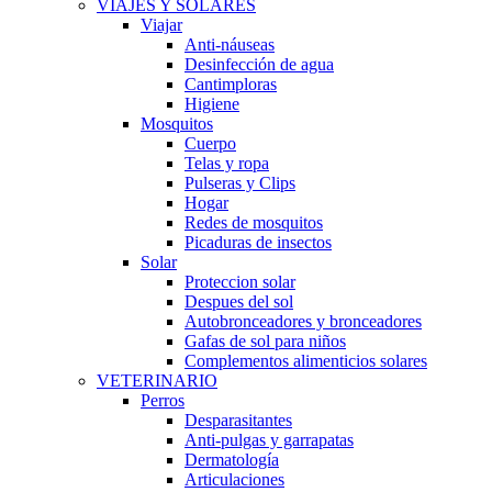
VIAJES Y SOLARES
Viajar
Anti-náuseas
Desinfección de agua
Cantimploras
Higiene
Mosquitos
Cuerpo
Telas y ropa
Pulseras y Clips
Hogar
Redes de mosquitos
Picaduras de insectos
Solar
Proteccion solar
Despues del sol
Autobronceadores y bronceadores
Gafas de sol para niños
Complementos alimenticios solares
VETERINARIO
Perros
Desparasitantes
Anti-pulgas y garrapatas
Dermatología
Articulaciones