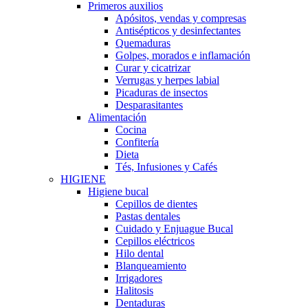
Primeros auxilios
Apósitos, vendas y compresas
Antisépticos y desinfectantes
Quemaduras
Golpes, morados e inflamación
Curar y cicatrizar
Verrugas y herpes labial
Picaduras de insectos
Desparasitantes
Alimentación
Cocina
Confitería
Dieta
Tés, Infusiones y Cafés
HIGIENE
Higiene bucal
Cepillos de dientes
Pastas dentales
Cuidado y Enjuague Bucal
Cepillos eléctricos
Hilo dental
Blanqueamiento
Irrigadores
Halitosis
Dentaduras