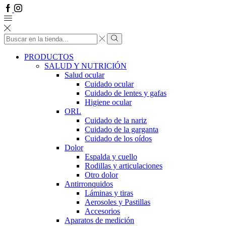
Facebook
Instagram
Search
input
Search
PRODUCTOS
SALUD Y NUTRICIÓN
Salud ocular
Cuidado ocular
Cuidado de lentes y gafas
Higiene ocular
ORL
​​Cuidado de la nariz
​​Cuidado de la garganta
​​Cuidado de los oídos
Dolor
Espalda y cuello
Rodillas y articulaciones
Otro dolor
Antirronquidos
Láminas y tiras
Aerosoles y Pastillas
Accesorios
Aparatos de medición