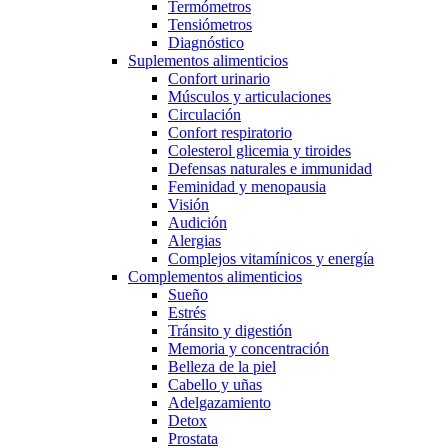
Termómetros
Tensiómetros
Diagnóstico
Suplementos alimenticios
Confort urinario
Músculos y articulaciones
Circulación
Confort respiratorio
Colesterol glicemia y tiroides
Defensas naturales e immunidad
Feminidad y menopausia
Visión
Audición
Alergias
Complejos vitamínicos y energía
Complementos alimenticios
Sueño
Estrés
Tránsito y digestión
Memoria y concentración
Belleza de la piel
Cabello y uñas
Adelgazamiento
Detox
Prostata