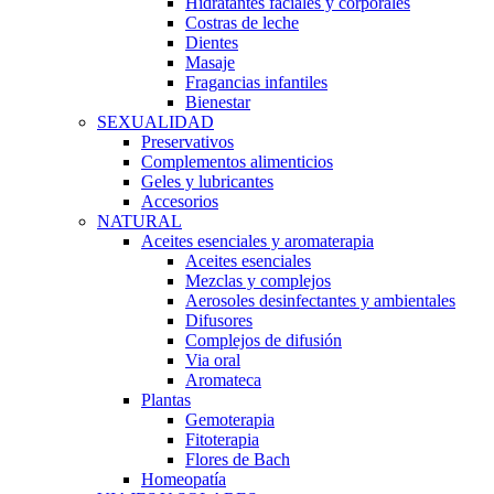
Hidratantes faciales y corporales
Costras de leche
Dientes
Masaje
Fragancias infantiles
Bienestar
SEXUALIDAD
Preservativos
Complementos alimenticios
Geles y lubricantes
Accesorios
NATURAL
Aceites esenciales y aromaterapia
Aceites esenciales
Mezclas y complejos
Aerosoles desinfectantes y ambientales
Difusores
Complejos de difusión
Via oral
Aromateca
Plantas
Gemoterapia
Fitoterapia
Flores de Bach
Homeopatía