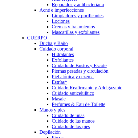
Reparador y antibacteriano
Acné e imperfecciones
Limpiadores y purificantes
Lociones
Cremas y tratamientos
Mascarillas y exfoliantes
CUERPO
Ducha y Baño
Cuidado corporal
Hidratantes
Exfoliantes
Cuidado de Bustos y Escote
Piernas pesadas y circulación
Piel atópica y eczema
Estrías*
Cuidado Reafirmante y Adelgazante
Cuidado anticelulítico
Masaje
Perfumes & Eau de Toilette
Manos y pies
Cuidado de uñas
Cuidado de las manos
Cuidado de los pies
Depilación
Pinzas