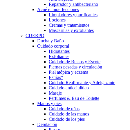
Reparador y antibacteriano
Acné e imperfecciones
Limpiadores y purificantes
Lociones
Cremas y tratamientos
Mascarillas y exfoliantes
CUERPO
Ducha y Baño
Cuidado corporal
Hidratantes
Exfoliantes
Cuidado de Bustos y Escote
Piernas pesadas y circulación
Piel atópica y eczema
Estrías*
Cuidado Reafirmante y Adelgazante
Cuidado anticelulítico
Masaje
Perfumes & Eau de Toilette
Manos y pies
Cuidado de uñas
Cuidado de las manos
Cuidado de los pies
Depilación
Pinzas