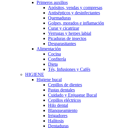
Primeros auxilios
Apósitos, vendas y compresas
Antisépticos y desinfectantes
Quemaduras
Golpes, morados e inflamación
Curar y cicatrizar
Verrugas y herpes labial
Picaduras de insectos
Desparasitantes
Alimentación
Cocina
Confitería
Dieta
Tés, Infusiones y Cafés
HIGIENE
Higiene bucal
Cepillos de dientes
Pastas dentales
Cuidado y Enjuague Bucal
Cepillos eléctricos
Hilo dental
Blanqueamiento
Irrigadores
Halitosis
Dentaduras