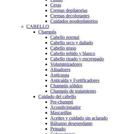
Ceras
Cremas depilatorias
Cremas decolorantes
Cuidados posdepilatorios
CABELLO
Champús
Cabello normal
Cabello seco y dañado
Cabello graso
Cabello teñido y blanco
Cabello rizado y encrespado
Voluminizadores
Alisadores
Anticaspa
Anticaída y Fortificadores
Champús sólidos
Champús de tratamiento
Cuidado del cabello
Pre-champú
Acondicionador
Mascarillas
Aceites y cuidado sin aclarado
Bálsamo desenredante
Peinado