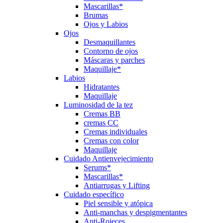
Mascarillas*
Brumas
Ojos y Labios
Ojos
Desmaquillantes
Contorno de ojos
Máscaras y parches
Maquillaje*
Labios
Hidratantes
Maquillaje
Luminosidad de la tez
Cremas BB
cremas CC
Cremas individuales
Cremas con color
Maquillaje
Cuidado Antienvejecimiento
Serums*
Mascarillas*
Antiarrugas y Lifting
Cuidado específico
Piel sensible y atópica
Anti-manchas y despigmentantes
Anti-Rojeces