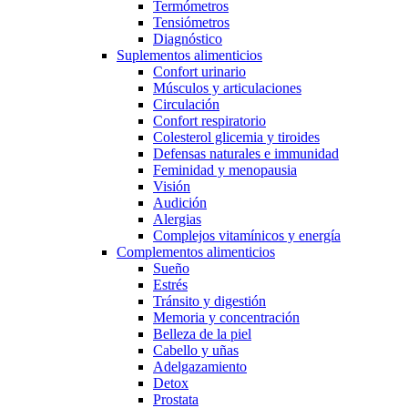
Termómetros
Tensiómetros
Diagnóstico
Suplementos alimenticios
Confort urinario
Músculos y articulaciones
Circulación
Confort respiratorio
Colesterol glicemia y tiroides
Defensas naturales e immunidad
Feminidad y menopausia
Visión
Audición
Alergias
Complejos vitamínicos y energía
Complementos alimenticios
Sueño
Estrés
Tránsito y digestión
Memoria y concentración
Belleza de la piel
Cabello y uñas
Adelgazamiento
Detox
Prostata