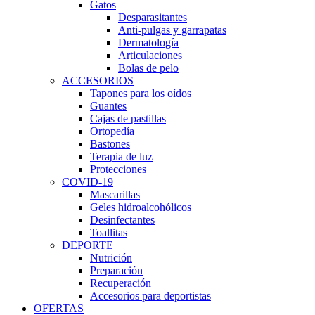
Gatos
Desparasitantes
Anti-pulgas y garrapatas
Dermatología
Articulaciones
Bolas de pelo
ACCESORIOS
Tapones para los oídos
Guantes
Cajas de pastillas
Ortopedía
Bastones
Terapia de luz
Protecciones
COVID-19
Mascarillas
Geles hidroalcohólicos
Desinfectantes
Toallitas
DEPORTE
Nutrición
Preparación
Recuperación
Accesorios para deportistas
OFERTAS