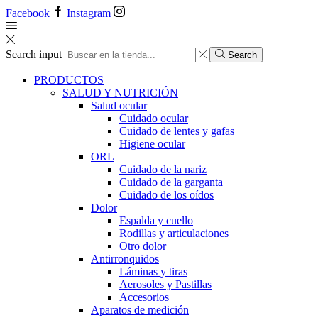
Facebook
Instagram
Search input
Search
PRODUCTOS
SALUD Y NUTRICIÓN
Salud ocular
Cuidado ocular
Cuidado de lentes y gafas
Higiene ocular
ORL
​​Cuidado de la nariz
​​Cuidado de la garganta
​​Cuidado de los oídos
Dolor
Espalda y cuello
Rodillas y articulaciones
Otro dolor
Antirronquidos
Láminas y tiras
Aerosoles y Pastillas
Accesorios
Aparatos de medición