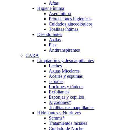
Aftas
Higiene íntima
Aseo íntimo
Protecciones higiénicas
Cuidados ginecológicos
Toallitas íntimas
Desodorantes
Axilas
Pies
Antitranspirantes
CARA
Limpiadores y desmaquillantes
Leches
Aguas Micelares
Aceites y espumas
Jabones
Lociones y tónicos
Exfoliantes
Esponjas y cepillos
Algodones*
Toallitas desmaquillantes
Hidratantes y Nutritivos
Serums*
Tratamientos faciales
Cuidado de Noche