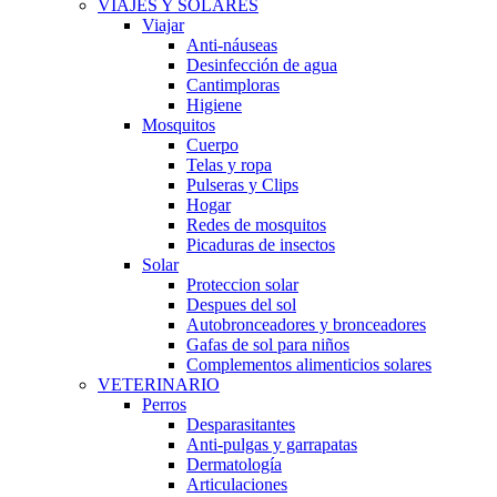
VIAJES Y SOLARES
Viajar
Anti-náuseas
Desinfección de agua
Cantimploras
Higiene
Mosquitos
Cuerpo
Telas y ropa
Pulseras y Clips
Hogar
Redes de mosquitos
Picaduras de insectos
Solar
Proteccion solar
Despues del sol
Autobronceadores y bronceadores
Gafas de sol para niños
Complementos alimenticios solares
VETERINARIO
Perros
Desparasitantes
Anti-pulgas y garrapatas
Dermatología
Articulaciones