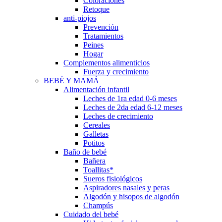
Coloraciones
Retoque
anti-piojos
Prevención
Tratamientos
Peines
Hogar
Complementos alimenticios
Fuerza y crecimiento
BEBÉ Y MAMÁ
Alimentación infantil
Leches de 1ra edad 0-6 meses
Leches de 2da edad 6-12 meses
Leches de crecimiento
Cereales
Galletas
Potitos
Baño de bebé
Bañera
Toallitas*
Sueros fisiológicos
Aspiradores nasales y peras
Algodón y hisopos de algodón
Champús
Cuidado del bebé