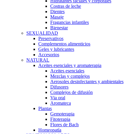
Hidratantes faciales y corporales
Costras de leche
Dientes
Masaje
Fragancias infantiles
Bienestar
SEXUALIDAD
Preservativos
Complementos alimenticios
Geles y lubricantes
Accesorios
NATURAL
Aceites esenciales y aromaterapia
Aceites esenciales
Mezclas y complejos
Aerosoles desinfectantes y ambientales
Difusores
Complejos de difusión
Via oral
Aromateca
Plantas
Gemoterapia
Fitoterapia
Flores de Bach
Homeopatía