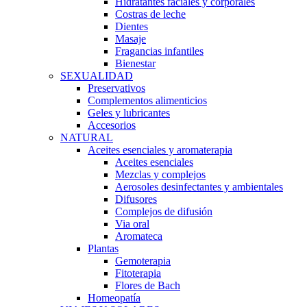
Hidratantes faciales y corporales
Costras de leche
Dientes
Masaje
Fragancias infantiles
Bienestar
SEXUALIDAD
Preservativos
Complementos alimenticios
Geles y lubricantes
Accesorios
NATURAL
Aceites esenciales y aromaterapia
Aceites esenciales
Mezclas y complejos
Aerosoles desinfectantes y ambientales
Difusores
Complejos de difusión
Via oral
Aromateca
Plantas
Gemoterapia
Fitoterapia
Flores de Bach
Homeopatía