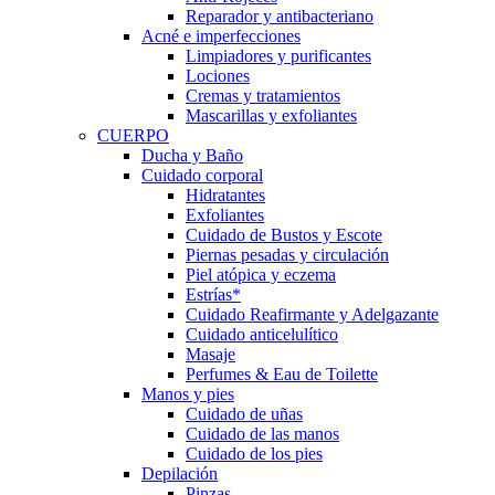
Reparador y antibacteriano
Acné e imperfecciones
Limpiadores y purificantes
Lociones
Cremas y tratamientos
Mascarillas y exfoliantes
CUERPO
Ducha y Baño
Cuidado corporal
Hidratantes
Exfoliantes
Cuidado de Bustos y Escote
Piernas pesadas y circulación
Piel atópica y eczema
Estrías*
Cuidado Reafirmante y Adelgazante
Cuidado anticelulítico
Masaje
Perfumes & Eau de Toilette
Manos y pies
Cuidado de uñas
Cuidado de las manos
Cuidado de los pies
Depilación
Pinzas