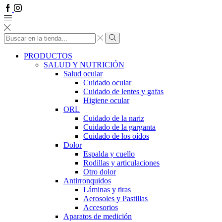
Facebook
Instagram
Search
input
Search
PRODUCTOS
SALUD Y NUTRICIÓN
Salud ocular
Cuidado ocular
Cuidado de lentes y gafas
Higiene ocular
ORL
​​Cuidado de la nariz
​​Cuidado de la garganta
​​Cuidado de los oídos
Dolor
Espalda y cuello
Rodillas y articulaciones
Otro dolor
Antirronquidos
Láminas y tiras
Aerosoles y Pastillas
Accesorios
Aparatos de medición