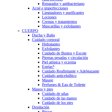
Reparador y antibacteriano
Acné e imperfecciones
Limpiadores y purificantes
Lociones
Cremas y tratamientos
Mascarillas y exfoliantes
CUERPO
Ducha y Baño
Cuidado corporal
Hidratantes
Exfoliantes
Cuidado de Bustos y Escote
Piernas pesadas y circulación
Piel atópica y eczema
Estrías*
Cuidado Reafirmante y Adelgazante
Cuidado anticelulítico
Masaje
Perfumes & Eau de Toilette
Manos y pies
Cuidado de uñas
Cuidado de las manos
Cuidado de los pies
Depilación
Pinzas