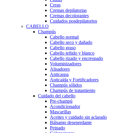
Ceras
Cremas depilatorias
Cremas decolorantes
Cuidados posdepilatorios
CABELLO
Champús
Cabello normal
Cabello seco y dañado
Cabello graso
Cabello teñido y blanco
Cabello rizado y encrespado
Voluminizadores
Alisadores
Anticaspa
Anticaída y Fortificadores
Champús sólidos
Champús de tratamiento
Cuidado del cabello
Pre-champú
Acondicionador
Mascarillas
Aceites y cuidado sin aclarado
Bálsamo desenredante
Peinado