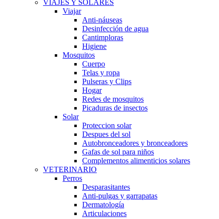
VIAJES Y SOLARES
Viajar
Anti-náuseas
Desinfección de agua
Cantimploras
Higiene
Mosquitos
Cuerpo
Telas y ropa
Pulseras y Clips
Hogar
Redes de mosquitos
Picaduras de insectos
Solar
Proteccion solar
Despues del sol
Autobronceadores y bronceadores
Gafas de sol para niños
Complementos alimenticios solares
VETERINARIO
Perros
Desparasitantes
Anti-pulgas y garrapatas
Dermatología
Articulaciones