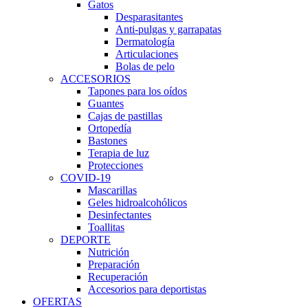
Gatos
Desparasitantes
Anti-pulgas y garrapatas
Dermatología
Articulaciones
Bolas de pelo
ACCESORIOS
Tapones para los oídos
Guantes
Cajas de pastillas
Ortopedía
Bastones
Terapia de luz
Protecciones
COVID-19
Mascarillas
Geles hidroalcohólicos
Desinfectantes
Toallitas
DEPORTE
Nutrición
Preparación
Recuperación
Accesorios para deportistas
OFERTAS