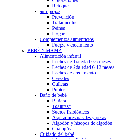
Coloraciones
Retoque
anti-piojos
Prevención
Tratamientos
Peines
Hogar
Complementos alimenticios
Fuerza y crecimiento
BEBÉ Y MAMÁ
Alimentación infantil
Leches de 1ra edad 0-6 meses
Leches de 2da edad 6-12 meses
Leches de crecimiento
Cereales
Galletas
Potitos
Baño de bebé
Bañera
Toallitas*
Sueros fisiológicos
Aspiradores nasales y peras
Algodón y hisopos de algodón
Champús
Cuidado del bebé