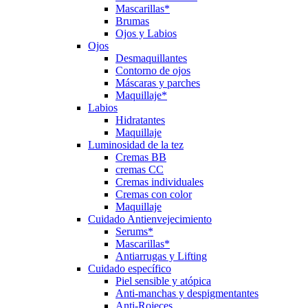
Mascarillas*
Brumas
Ojos y Labios
Ojos
Desmaquillantes
Contorno de ojos
Máscaras y parches
Maquillaje*
Labios
Hidratantes
Maquillaje
Luminosidad de la tez
Cremas BB
cremas CC
Cremas individuales
Cremas con color
Maquillaje
Cuidado Antienvejecimiento
Serums*
Mascarillas*
Antiarrugas y Lifting
Cuidado específico
Piel sensible y atópica
Anti-manchas y despigmentantes
Anti-Rojeces