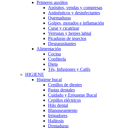
Primeros auxilios
Apósitos, vendas y compresas
Antisépticos y desinfectantes
Quemaduras
Golpes, morados e inflamación
Curar y cicatrizar
Verrugas y herpes labial
Picaduras de insectos
Desparasitantes
Alimentación
Cocina
Confitería
Dieta
Tés, Infusiones y Cafés
HIGIENE
Higiene bucal
Cepillos de dientes
Pastas dentales
Cuidado y Enjuague Bucal
Cepillos eléctricos
Hilo dental
Blanqueamiento
Irrigadores
Halitosis
Dentaduras