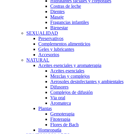
Hidratantes faciales y corporales
Costras de leche
Dientes
Masaje
Fragancias infantiles
Bienestar
SEXUALIDAD
Preservativos
Complementos alimenticios
Geles y lubricantes
Accesorios
NATURAL
Aceites esenciales y aromaterapia
Aceites esenciales
Mezclas y complejos
Aerosoles desinfectantes y ambientales
Difusores
Complejos de difusión
Via oral
Aromateca
Plantas
Gemoterapia
Fitoterapia
Flores de Bach
Homeopatía