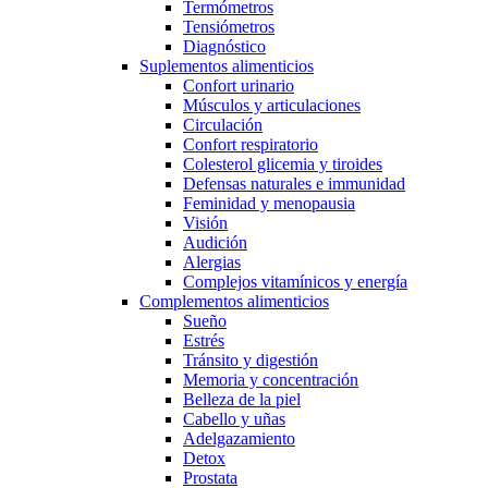
Termómetros
Tensiómetros
Diagnóstico
Suplementos alimenticios
Confort urinario
Músculos y articulaciones
Circulación
Confort respiratorio
Colesterol glicemia y tiroides
Defensas naturales e immunidad
Feminidad y menopausia
Visión
Audición
Alergias
Complejos vitamínicos y energía
Complementos alimenticios
Sueño
Estrés
Tránsito y digestión
Memoria y concentración
Belleza de la piel
Cabello y uñas
Adelgazamiento
Detox
Prostata