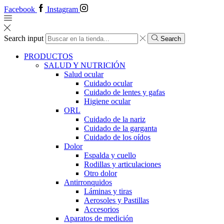
Facebook
Instagram
Search input
Search
PRODUCTOS
SALUD Y NUTRICIÓN
Salud ocular
Cuidado ocular
Cuidado de lentes y gafas
Higiene ocular
ORL
​​Cuidado de la nariz
​​Cuidado de la garganta
​​Cuidado de los oídos
Dolor
Espalda y cuello
Rodillas y articulaciones
Otro dolor
Antirronquidos
Láminas y tiras
Aerosoles y Pastillas
Accesorios
Aparatos de medición