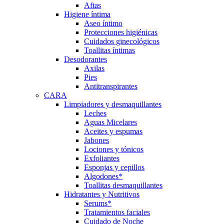
Aftas
Higiene íntima
Aseo íntimo
Protecciones higiénicas
Cuidados ginecológicos
Toallitas íntimas
Desodorantes
Axilas
Pies
Antitranspirantes
CARA
Limpiadores y desmaquillantes
Leches
Aguas Micelares
Aceites y espumas
Jabones
Lociones y tónicos
Exfoliantes
Esponjas y cepillos
Algodones*
Toallitas desmaquillantes
Hidratantes y Nutritivos
Serums*
Tratamientos faciales
Cuidado de Noche