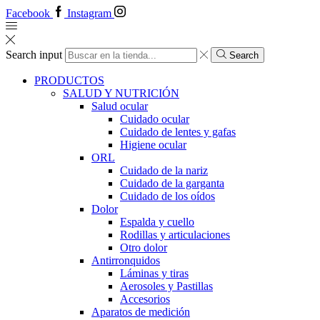
Facebook
Instagram
Search input
Search
PRODUCTOS
SALUD Y NUTRICIÓN
Salud ocular
Cuidado ocular
Cuidado de lentes y gafas
Higiene ocular
ORL
​​Cuidado de la nariz
​​Cuidado de la garganta
​​Cuidado de los oídos
Dolor
Espalda y cuello
Rodillas y articulaciones
Otro dolor
Antirronquidos
Láminas y tiras
Aerosoles y Pastillas
Accesorios
Aparatos de medición