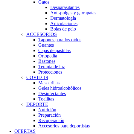
Gatos
Desparasitantes
Anti-pulgas y garrapatas
Dermatología
Articulaciones
Bolas de pelo
ACCESORIOS
Tapones para los oídos
Guantes
Cajas de pastillas
Ortopedía
Bastones
Terapia de luz
Protecciones
COVID-19
Mascarillas
Geles hidroalcohólicos
Desinfectantes
Toallitas
DEPORTE
Nutrición
Preparación
Recuperación
Accesorios para deportistas
OFERTAS