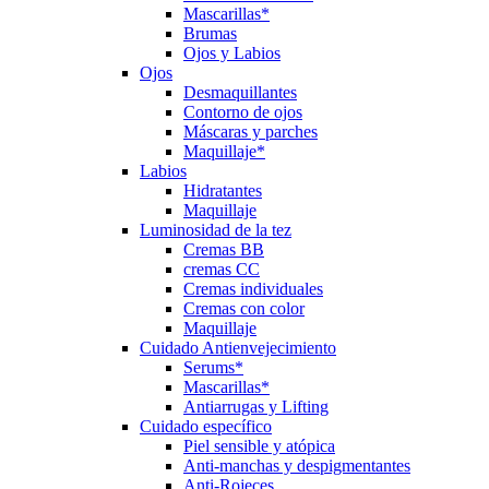
Mascarillas*
Brumas
Ojos y Labios
Ojos
Desmaquillantes
Contorno de ojos
Máscaras y parches
Maquillaje*
Labios
Hidratantes
Maquillaje
Luminosidad de la tez
Cremas BB
cremas CC
Cremas individuales
Cremas con color
Maquillaje
Cuidado Antienvejecimiento
Serums*
Mascarillas*
Antiarrugas y Lifting
Cuidado específico
Piel sensible y atópica
Anti-manchas y despigmentantes
Anti-Rojeces