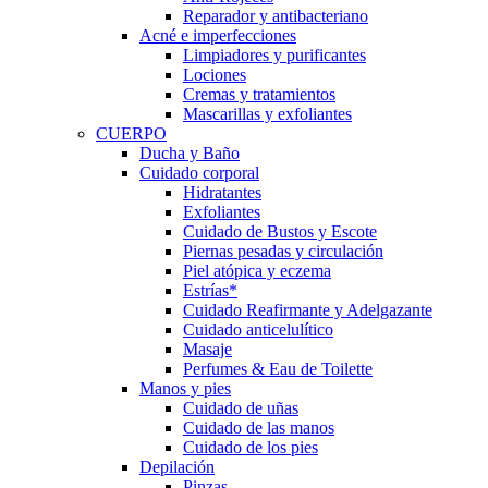
Reparador y antibacteriano
Acné e imperfecciones
Limpiadores y purificantes
Lociones
Cremas y tratamientos
Mascarillas y exfoliantes
CUERPO
Ducha y Baño
Cuidado corporal
Hidratantes
Exfoliantes
Cuidado de Bustos y Escote
Piernas pesadas y circulación
Piel atópica y eczema
Estrías*
Cuidado Reafirmante y Adelgazante
Cuidado anticelulítico
Masaje
Perfumes & Eau de Toilette
Manos y pies
Cuidado de uñas
Cuidado de las manos
Cuidado de los pies
Depilación
Pinzas