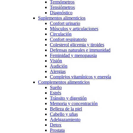
Termómetros
Tensiómetros
Diagnóstico
Suplementos alimenticios
Confort urinario
Músculos y articulaciones
Circulación
Confort respiratorio
Colesterol glicemia y tiroides
Defensas naturales e immunidad
Feminidad y menopausia
Visión
Audición
Alergias
Complejos vitamínicos y energía
Complementos alimenticios
Sueño
Estrés
Tránsito y digestión
Memoria y concentración
Belleza de la piel
Cabello y uñas
Adelgazamiento
Detox
Prostata