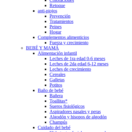
Coloraciones
Retoque
anti-piojos
Prevención
Tratamientos
Peines
Hogar
Complementos alimenticios
Fuerza y crecimiento
BEBÉ Y MAMÁ
Alimentación infantil
Leches de 1ra edad 0-6 meses
Leches de 2da edad 6-12 meses
Leches de crecimiento
Cereales
Galletas
Potitos
Baño de bebé
Bañera
Toallitas*
Sueros fisiológicos
Aspiradores nasales y peras
Algodón y hisopos de algodón
Champús
Cuidado del bebé