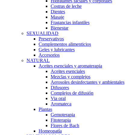
Hidratantes faciales y corporales
Costras de leche
Dientes
Masaje
Fragancias infantiles
Bienestar
SEXUALIDAD
Preservativos
Complementos alimenticios
Geles y lubricantes
Accesorios
NATURAL
Aceites esenciales y aromaterapia
Aceites esenciales
Mezclas y complejos
Aerosoles desinfectantes y ambientales
Difusores
Complejos de difusión
Via oral
Aromateca
Plantas
Gemoterapia
Fitoterapia
Flores de Bach
Homeopatía