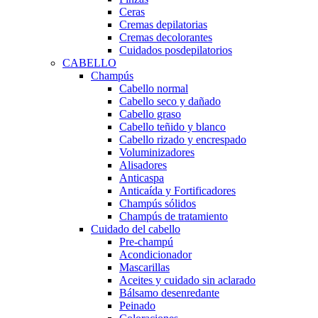
Ceras
Cremas depilatorias
Cremas decolorantes
Cuidados posdepilatorios
CABELLO
Champús
Cabello normal
Cabello seco y dañado
Cabello graso
Cabello teñido y blanco
Cabello rizado y encrespado
Voluminizadores
Alisadores
Anticaspa
Anticaída y Fortificadores
Champús sólidos
Champús de tratamiento
Cuidado del cabello
Pre-champú
Acondicionador
Mascarillas
Aceites y cuidado sin aclarado
Bálsamo desenredante
Peinado