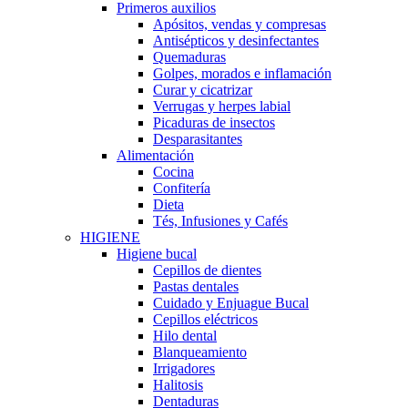
Primeros auxilios
Apósitos, vendas y compresas
Antisépticos y desinfectantes
Quemaduras
Golpes, morados e inflamación
Curar y cicatrizar
Verrugas y herpes labial
Picaduras de insectos
Desparasitantes
Alimentación
Cocina
Confitería
Dieta
Tés, Infusiones y Cafés
HIGIENE
Higiene bucal
Cepillos de dientes
Pastas dentales
Cuidado y Enjuague Bucal
Cepillos eléctricos
Hilo dental
Blanqueamiento
Irrigadores
Halitosis
Dentaduras