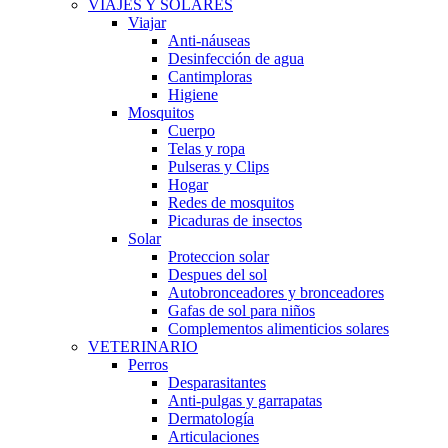
VIAJES Y SOLARES
Viajar
Anti-náuseas
Desinfección de agua
Cantimploras
Higiene
Mosquitos
Cuerpo
Telas y ropa
Pulseras y Clips
Hogar
Redes de mosquitos
Picaduras de insectos
Solar
Proteccion solar
Despues del sol
Autobronceadores y bronceadores
Gafas de sol para niños
Complementos alimenticios solares
VETERINARIO
Perros
Desparasitantes
Anti-pulgas y garrapatas
Dermatología
Articulaciones