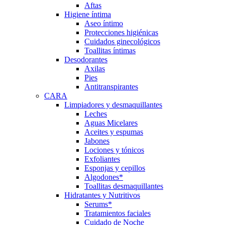
Aftas
Higiene íntima
Aseo íntimo
Protecciones higiénicas
Cuidados ginecológicos
Toallitas íntimas
Desodorantes
Axilas
Pies
Antitranspirantes
CARA
Limpiadores y desmaquillantes
Leches
Aguas Micelares
Aceites y espumas
Jabones
Lociones y tónicos
Exfoliantes
Esponjas y cepillos
Algodones*
Toallitas desmaquillantes
Hidratantes y Nutritivos
Serums*
Tratamientos faciales
Cuidado de Noche