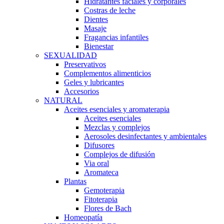
Hidratantes faciales y corporales
Costras de leche
Dientes
Masaje
Fragancias infantiles
Bienestar
SEXUALIDAD
Preservativos
Complementos alimenticios
Geles y lubricantes
Accesorios
NATURAL
Aceites esenciales y aromaterapia
Aceites esenciales
Mezclas y complejos
Aerosoles desinfectantes y ambientales
Difusores
Complejos de difusión
Via oral
Aromateca
Plantas
Gemoterapia
Fitoterapia
Flores de Bach
Homeopatía