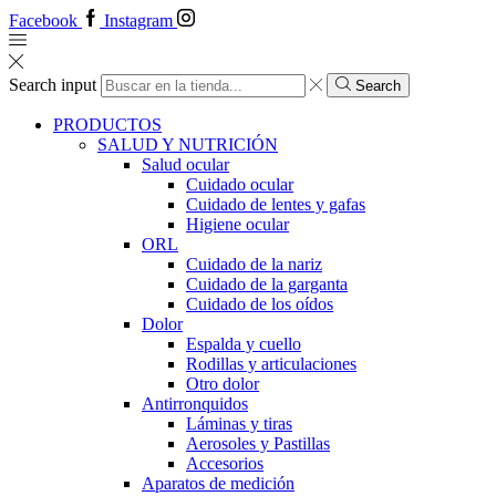
Facebook
Instagram
Search input
Search
PRODUCTOS
SALUD Y NUTRICIÓN
Salud ocular
Cuidado ocular
Cuidado de lentes y gafas
Higiene ocular
ORL
​​Cuidado de la nariz
​​Cuidado de la garganta
​​Cuidado de los oídos
Dolor
Espalda y cuello
Rodillas y articulaciones
Otro dolor
Antirronquidos
Láminas y tiras
Aerosoles y Pastillas
Accesorios
Aparatos de medición