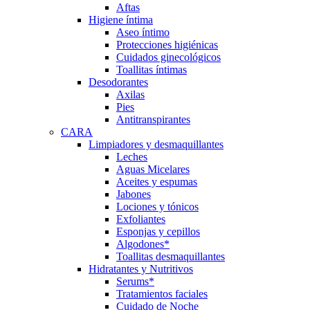
Aftas
Higiene íntima
Aseo íntimo
Protecciones higiénicas
Cuidados ginecológicos
Toallitas íntimas
Desodorantes
Axilas
Pies
Antitranspirantes
CARA
Limpiadores y desmaquillantes
Leches
Aguas Micelares
Aceites y espumas
Jabones
Lociones y tónicos
Exfoliantes
Esponjas y cepillos
Algodones*
Toallitas desmaquillantes
Hidratantes y Nutritivos
Serums*
Tratamientos faciales
Cuidado de Noche