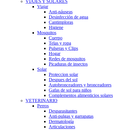
VIAJES Y SOLARES
Viajar
Anti-náuseas
Desinfección de agua
Cantimploras
Higiene
Mosquitos
Cuerpo
Telas y ropa
Pulseras y Clips
Hogar
Redes de mosquitos
Picaduras de insectos
Solar
Proteccion solar
Despues del sol
Autobronceadores y bronceadores
Gafas de sol para niños
Complementos alimenticios solares
VETERINARIO
Perros
Desparasitantes
Anti-pulgas y garrapatas
Dermatología
Articulaciones