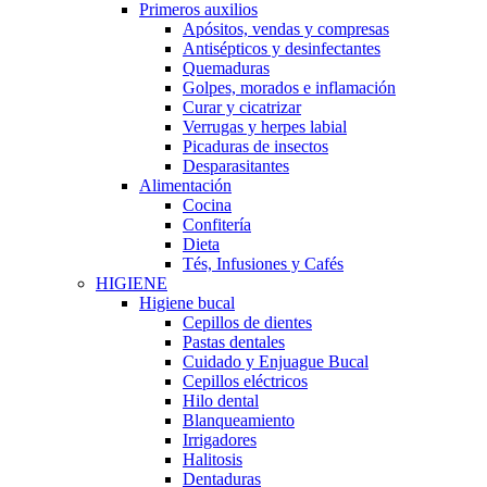
Primeros auxilios
Apósitos, vendas y compresas
Antisépticos y desinfectantes
Quemaduras
Golpes, morados e inflamación
Curar y cicatrizar
Verrugas y herpes labial
Picaduras de insectos
Desparasitantes
Alimentación
Cocina
Confitería
Dieta
Tés, Infusiones y Cafés
HIGIENE
Higiene bucal
Cepillos de dientes
Pastas dentales
Cuidado y Enjuague Bucal
Cepillos eléctricos
Hilo dental
Blanqueamiento
Irrigadores
Halitosis
Dentaduras