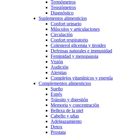
Termómetros
Tensiómetros
Diagnóstico
Suplementos alimenticios
Confort urinario
Músculos y articulaciones
Circulación
Confort respiratorio
Colesterol glicemia y tiroides
Defensas naturales e immunidad
Feminidad y menopausia
Visión
Audición
Alergias
Complejos vitamínicos y energía
Complementos alimenticios
Sueño
Estrés
Tránsito y digestión
Memoria y concentración
Belleza de la piel
Cabello y uñas
Adelgazamiento
Detox
Prostata