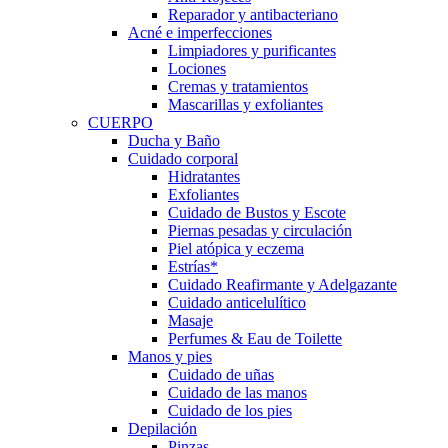
Reparador y antibacteriano
Acné e imperfecciones
Limpiadores y purificantes
Lociones
Cremas y tratamientos
Mascarillas y exfoliantes
CUERPO
Ducha y Baño
Cuidado corporal
Hidratantes
Exfoliantes
Cuidado de Bustos y Escote
Piernas pesadas y circulación
Piel atópica y eczema
Estrías*
Cuidado Reafirmante y Adelgazante
Cuidado anticelulítico
Masaje
Perfumes & Eau de Toilette
Manos y pies
Cuidado de uñas
Cuidado de las manos
Cuidado de los pies
Depilación
Pinzas