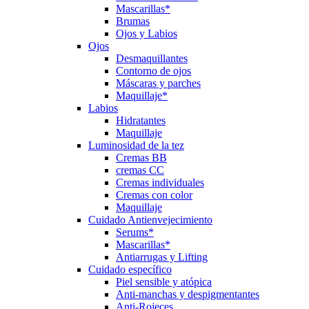
Mascarillas*
Brumas
Ojos y Labios
Ojos
Desmaquillantes
Contorno de ojos
Máscaras y parches
Maquillaje*
Labios
Hidratantes
Maquillaje
Luminosidad de la tez
Cremas BB
cremas CC
Cremas individuales
Cremas con color
Maquillaje
Cuidado Antienvejecimiento
Serums*
Mascarillas*
Antiarrugas y Lifting
Cuidado específico
Piel sensible y atópica
Anti-manchas y despigmentantes
Anti-Rojeces