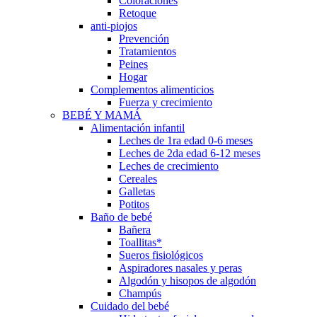
Coloraciones
Retoque
anti-piojos
Prevención
Tratamientos
Peines
Hogar
Complementos alimenticios
Fuerza y crecimiento
BEBÉ Y MAMÁ
Alimentación infantil
Leches de 1ra edad 0-6 meses
Leches de 2da edad 6-12 meses
Leches de crecimiento
Cereales
Galletas
Potitos
Baño de bebé
Bañera
Toallitas*
Sueros fisiológicos
Aspiradores nasales y peras
Algodón y hisopos de algodón
Champús
Cuidado del bebé