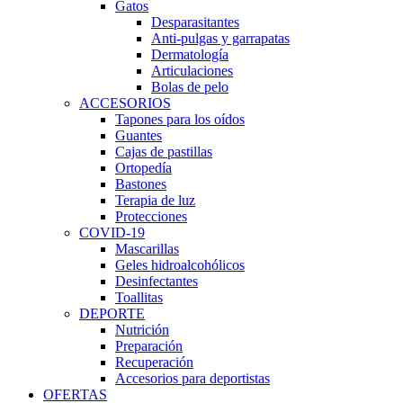
Gatos
Desparasitantes
Anti-pulgas y garrapatas
Dermatología
Articulaciones
Bolas de pelo
ACCESORIOS
Tapones para los oídos
Guantes
Cajas de pastillas
Ortopedía
Bastones
Terapia de luz
Protecciones
COVID-19
Mascarillas
Geles hidroalcohólicos
Desinfectantes
Toallitas
DEPORTE
Nutrición
Preparación
Recuperación
Accesorios para deportistas
OFERTAS