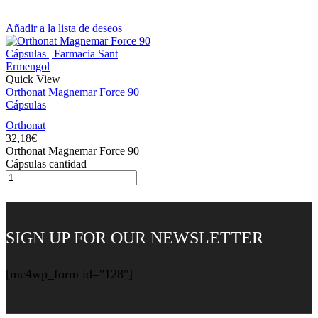
Añadir a la lista de deseos
Quick View
Orthonat Magnemar Force 90
Cápsulas
Orthonat
32,18
€
Orthonat Magnemar Force 90
Cápsulas cantidad
SIGN UP FOR OUR NEWSLETTER
[mc4wp_form id="128"]