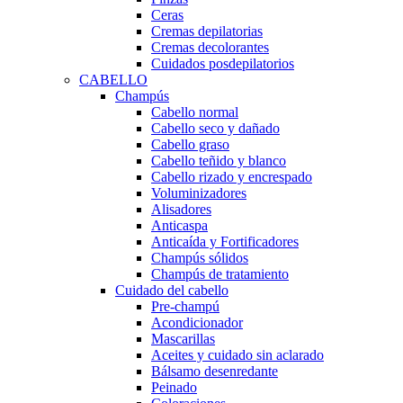
Ceras
Cremas depilatorias
Cremas decolorantes
Cuidados posdepilatorios
CABELLO
Champús
Cabello normal
Cabello seco y dañado
Cabello graso
Cabello teñido y blanco
Cabello rizado y encrespado
Voluminizadores
Alisadores
Anticaspa
Anticaída y Fortificadores
Champús sólidos
Champús de tratamiento
Cuidado del cabello
Pre-champú
Acondicionador
Mascarillas
Aceites y cuidado sin aclarado
Bálsamo desenredante
Peinado