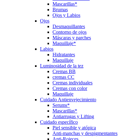
Mascarillas*
Brumas
Ojos y Labios
Ojos
Desmaquillantes
Contorno de ojos
Máscaras y parches
Maquillaje*
Labios
Hidratantes
Maquillaje
Luminosidad de la tez
Cremas BB
cremas CC
Cremas individuales
Cremas con color
Maquillaje
Cuidado Antienvejecimiento
Serums*
Mascarillas*
Antiarrugas y Lifting
Cuidado específico
Piel sensible y atópica
Anti-manchas y despigmentantes
Anti-Rojeces