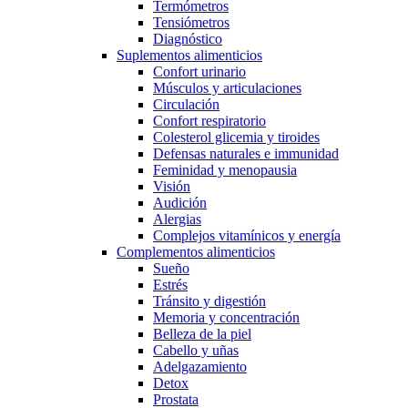
Termómetros
Tensiómetros
Diagnóstico
Suplementos alimenticios
Confort urinario
Músculos y articulaciones
Circulación
Confort respiratorio
Colesterol glicemia y tiroides
Defensas naturales e immunidad
Feminidad y menopausia
Visión
Audición
Alergias
Complejos vitamínicos y energía
Complementos alimenticios
Sueño
Estrés
Tránsito y digestión
Memoria y concentración
Belleza de la piel
Cabello y uñas
Adelgazamiento
Detox
Prostata