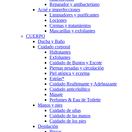
Reparador y antibacteriano
Acné e imperfecciones
Limpiadores y purificantes
Lociones
Cremas y tratamientos
Mascarillas y exfoliantes
CUERPO
Ducha y Baño
Cuidado corporal
Hidratantes
Exfoliantes
Cuidado de Bustos y Escote
Piernas pesadas y circulación
Piel atópica y eczema
Estrías*
Cuidado Reafirmante y Adelgazante
Cuidado anticelulítico
Masaje
Perfumes & Eau de Toilette
Manos y pies
Cuidado de uñas
Cuidado de las manos
Cuidado de los pies
Depilación
Pinzas