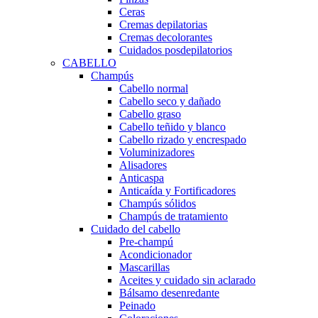
Ceras
Cremas depilatorias
Cremas decolorantes
Cuidados posdepilatorios
CABELLO
Champús
Cabello normal
Cabello seco y dañado
Cabello graso
Cabello teñido y blanco
Cabello rizado y encrespado
Voluminizadores
Alisadores
Anticaspa
Anticaída y Fortificadores
Champús sólidos
Champús de tratamiento
Cuidado del cabello
Pre-champú
Acondicionador
Mascarillas
Aceites y cuidado sin aclarado
Bálsamo desenredante
Peinado