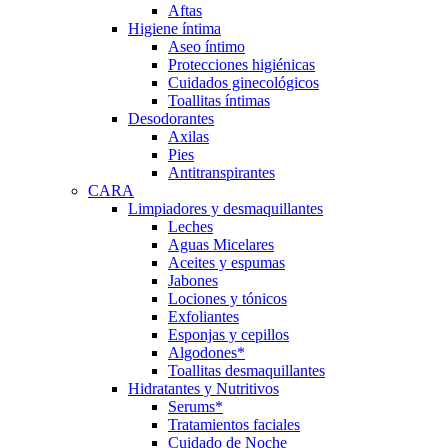
Aftas
Higiene íntima
Aseo íntimo
Protecciones higiénicas
Cuidados ginecológicos
Toallitas íntimas
Desodorantes
Axilas
Pies
Antitranspirantes
CARA
Limpiadores y desmaquillantes
Leches
Aguas Micelares
Aceites y espumas
Jabones
Lociones y tónicos
Exfoliantes
Esponjas y cepillos
Algodones*
Toallitas desmaquillantes
Hidratantes y Nutritivos
Serums*
Tratamientos faciales
Cuidado de Noche