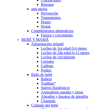
Coloraciones
Retoque
anti-piojos
Prevención
Tratamientos
Peines
Hogar
Complementos alimenticios
Fuerza y crecimiento
BEBÉ Y MAMÁ
Alimentación infantil
Leches de 1ra edad 0-6 meses
Leches de 2da edad 6-12 meses
Leches de crecimiento
Cereales
Galletas
Potitos
Baño de bebé
Bañera
Toallitas*
Sueros fisiológicos
Aspiradores nasales y peras
Algodón y hisopos de algodón
Champús
Cuidado del bebé