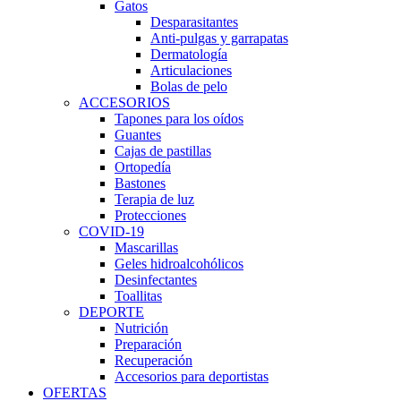
Gatos
Desparasitantes
Anti-pulgas y garrapatas
Dermatología
Articulaciones
Bolas de pelo
ACCESORIOS
Tapones para los oídos
Guantes
Cajas de pastillas
Ortopedía
Bastones
Terapia de luz
Protecciones
COVID-19
Mascarillas
Geles hidroalcohólicos
Desinfectantes
Toallitas
DEPORTE
Nutrición
Preparación
Recuperación
Accesorios para deportistas
OFERTAS