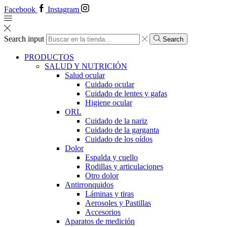
Facebook
Instagram
Search input
Search
PRODUCTOS
SALUD Y NUTRICIÓN
Salud ocular
Cuidado ocular
Cuidado de lentes y gafas
Higiene ocular
ORL
​​Cuidado de la nariz
​​Cuidado de la garganta
​​Cuidado de los oídos
Dolor
Espalda y cuello
Rodillas y articulaciones
Otro dolor
Antirronquidos
Láminas y tiras
Aerosoles y Pastillas
Accesorios
Aparatos de medición