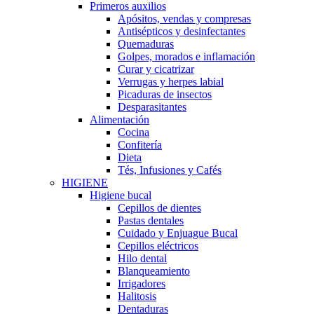
Primeros auxilios
Apósitos, vendas y compresas
Antisépticos y desinfectantes
Quemaduras
Golpes, morados e inflamación
Curar y cicatrizar
Verrugas y herpes labial
Picaduras de insectos
Desparasitantes
Alimentación
Cocina
Confitería
Dieta
Tés, Infusiones y Cafés
HIGIENE
Higiene bucal
Cepillos de dientes
Pastas dentales
Cuidado y Enjuague Bucal
Cepillos eléctricos
Hilo dental
Blanqueamiento
Irrigadores
Halitosis
Dentaduras