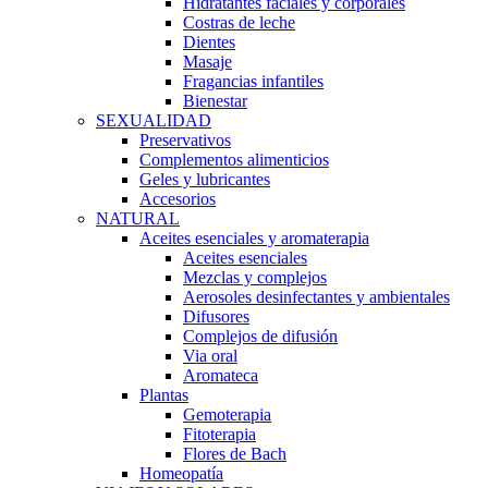
Hidratantes faciales y corporales
Costras de leche
Dientes
Masaje
Fragancias infantiles
Bienestar
SEXUALIDAD
Preservativos
Complementos alimenticios
Geles y lubricantes
Accesorios
NATURAL
Aceites esenciales y aromaterapia
Aceites esenciales
Mezclas y complejos
Aerosoles desinfectantes y ambientales
Difusores
Complejos de difusión
Via oral
Aromateca
Plantas
Gemoterapia
Fitoterapia
Flores de Bach
Homeopatía