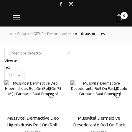
0
Inicio
Shop
HIGIENE
Desodorantes
Antitranspirantes
View as:
List
Products
per
page
Mussvital Dermactive Deo
Mussvital Dermactive
Hiperhidrosis Roll On (Roll-
Desodorante Roll On Pack
On 75 Ml)
Duplo
Mussvital
Mussvital