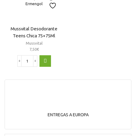
Hombres
Dúo
2X75Ml
cantidad
Mussvital Desodorante
Teens Chica 75+75Ml
Mussvital
7,50
€
Mussvital
Desodorante
Teens
Chica
75+75Ml
cantidad
ENTREGAS A EUROPA