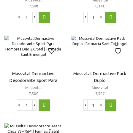
7,50
€
8,14
€
Mussvital
Mussvital
Dermactive
Dermactive
Deo
Desodorante
Hiperhidrosis
Roll
Roll
On
On
Pack
(Roll-
Duplo
On
cantidad
75
Ml)
Mussvital Dermactive
Mussvital Dermactive Pack
cantidad
Desodorante Sport Para
Duplo
Hombres Dúo 2X75Ml
Mussvital
Mussvital
7,50
€
7,50
€
Mussvital
Mussvital
Dermactive
Dermactive
Desodorante
Pack
Sport
Duplo
Para
cantidad