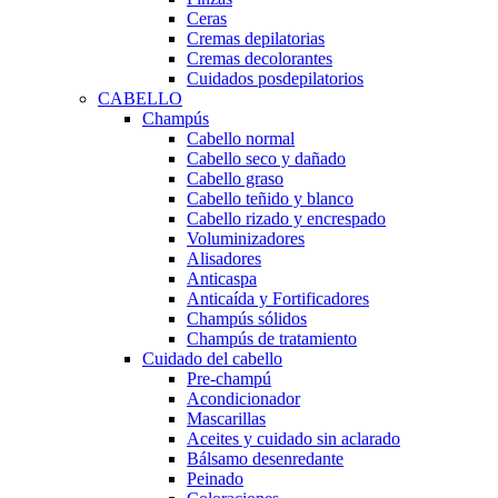
Ceras
Cremas depilatorias
Cremas decolorantes
Cuidados posdepilatorios
CABELLO
Champús
Cabello normal
Cabello seco y dañado
Cabello graso
Cabello teñido y blanco
Cabello rizado y encrespado
Voluminizadores
Alisadores
Anticaspa
Anticaída y Fortificadores
Champús sólidos
Champús de tratamiento
Cuidado del cabello
Pre-champú
Acondicionador
Mascarillas
Aceites y cuidado sin aclarado
Bálsamo desenredante
Peinado