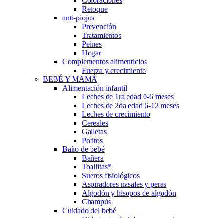
Coloraciones
Retoque
anti-piojos
Prevención
Tratamientos
Peines
Hogar
Complementos alimenticios
Fuerza y crecimiento
BEBÉ Y MAMÁ
Alimentación infantil
Leches de 1ra edad 0-6 meses
Leches de 2da edad 6-12 meses
Leches de crecimiento
Cereales
Galletas
Potitos
Baño de bebé
Bañera
Toallitas*
Sueros fisiológicos
Aspiradores nasales y peras
Algodón y hisopos de algodón
Champús
Cuidado del bebé