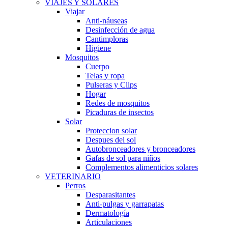
VIAJES Y SOLARES
Viajar
Anti-náuseas
Desinfección de agua
Cantimploras
Higiene
Mosquitos
Cuerpo
Telas y ropa
Pulseras y Clips
Hogar
Redes de mosquitos
Picaduras de insectos
Solar
Proteccion solar
Despues del sol
Autobronceadores y bronceadores
Gafas de sol para niños
Complementos alimenticios solares
VETERINARIO
Perros
Desparasitantes
Anti-pulgas y garrapatas
Dermatología
Articulaciones