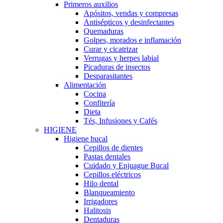
Primeros auxilios
Apósitos, vendas y compresas
Antisépticos y desinfectantes
Quemaduras
Golpes, morados e inflamación
Curar y cicatrizar
Verrugas y herpes labial
Picaduras de insectos
Desparasitantes
Alimentación
Cocina
Confitería
Dieta
Tés, Infusiones y Cafés
HIGIENE
Higiene bucal
Cepillos de dientes
Pastas dentales
Cuidado y Enjuague Bucal
Cepillos eléctricos
Hilo dental
Blanqueamiento
Irrigadores
Halitosis
Dentaduras