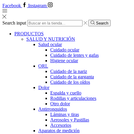
Facebook
Instagram
Search input
Search
PRODUCTOS
SALUD Y NUTRICIÓN
Salud ocular
Cuidado ocular
Cuidado de lentes y gafas
Higiene ocular
ORL
​​Cuidado de la nariz
​​Cuidado de la garganta
​​Cuidado de los oídos
Dolor
Espalda y cuello
Rodillas y articulaciones
Otro dolor
Antirronquidos
Láminas y tiras
Aerosoles y Pastillas
Accesorios
Aparatos de medición