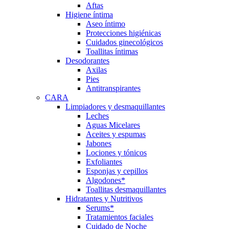
Aftas
Higiene íntima
Aseo íntimo
Protecciones higiénicas
Cuidados ginecológicos
Toallitas íntimas
Desodorantes
Axilas
Pies
Antitranspirantes
CARA
Limpiadores y desmaquillantes
Leches
Aguas Micelares
Aceites y espumas
Jabones
Lociones y tónicos
Exfoliantes
Esponjas y cepillos
Algodones*
Toallitas desmaquillantes
Hidratantes y Nutritivos
Serums*
Tratamientos faciales
Cuidado de Noche