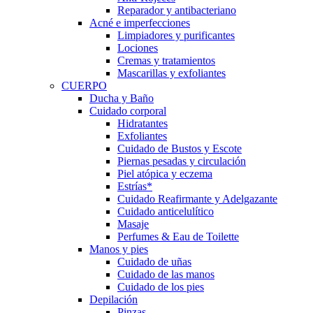
Reparador y antibacteriano
Acné e imperfecciones
Limpiadores y purificantes
Lociones
Cremas y tratamientos
Mascarillas y exfoliantes
CUERPO
Ducha y Baño
Cuidado corporal
Hidratantes
Exfoliantes
Cuidado de Bustos y Escote
Piernas pesadas y circulación
Piel atópica y eczema
Estrías*
Cuidado Reafirmante y Adelgazante
Cuidado anticelulítico
Masaje
Perfumes & Eau de Toilette
Manos y pies
Cuidado de uñas
Cuidado de las manos
Cuidado de los pies
Depilación
Pinzas