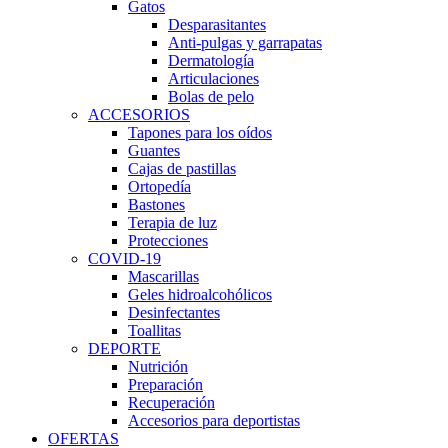
Gatos
Desparasitantes
Anti-pulgas y garrapatas
Dermatología
Articulaciones
Bolas de pelo
ACCESORIOS
Tapones para los oídos
Guantes
Cajas de pastillas
Ortopedía
Bastones
Terapia de luz
Protecciones
COVID-19
Mascarillas
Geles hidroalcohólicos
Desinfectantes
Toallitas
DEPORTE
Nutrición
Preparación
Recuperación
Accesorios para deportistas
OFERTAS