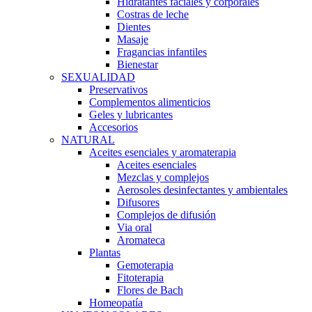
Hidratantes faciales y corporales
Costras de leche
Dientes
Masaje
Fragancias infantiles
Bienestar
SEXUALIDAD
Preservativos
Complementos alimenticios
Geles y lubricantes
Accesorios
NATURAL
Aceites esenciales y aromaterapia
Aceites esenciales
Mezclas y complejos
Aerosoles desinfectantes y ambientales
Difusores
Complejos de difusión
Via oral
Aromateca
Plantas
Gemoterapia
Fitoterapia
Flores de Bach
Homeopatía