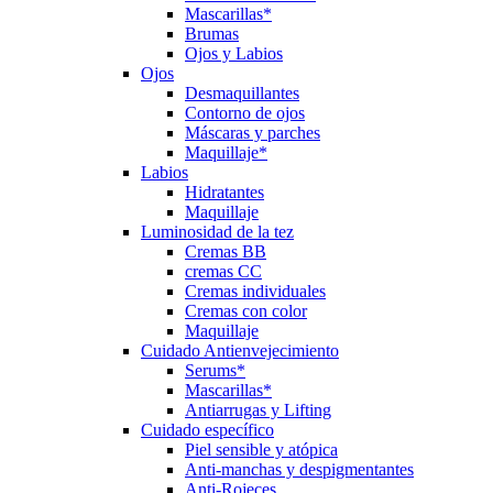
Mascarillas*
Brumas
Ojos y Labios
Ojos
Desmaquillantes
Contorno de ojos
Máscaras y parches
Maquillaje*
Labios
Hidratantes
Maquillaje
Luminosidad de la tez
Cremas BB
cremas CC
Cremas individuales
Cremas con color
Maquillaje
Cuidado Antienvejecimiento
Serums*
Mascarillas*
Antiarrugas y Lifting
Cuidado específico
Piel sensible y atópica
Anti-manchas y despigmentantes
Anti-Rojeces