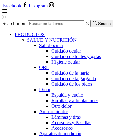
Facebook
Instagram
Search input
Search
PRODUCTOS
SALUD Y NUTRICIÓN
Salud ocular
Cuidado ocular
Cuidado de lentes y gafas
Higiene ocular
ORL
​​Cuidado de la nariz
​​Cuidado de la garganta
​​Cuidado de los oídos
Dolor
Espalda y cuello
Rodillas y articulaciones
Otro dolor
Antirronquidos
Láminas y tiras
Aerosoles y Pastillas
Accesorios
Aparatos de medición