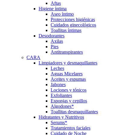
Aftas
Higiene íntima
Aseo íntimo
Protecciones higiénicas
Cuidados ginecológicos
Toallitas íntimas
Desodorantes
Axilas
Pies
Antitranspirantes
CARA
Limpiadores y desmaquillantes
Leches
Aguas Micelares
Aceites y espumas
Jabones
Lociones y tónicos
Exfoliantes
Esponjas y cepillos
Algodones*
Toallitas desmaquillantes
Hidratantes y Nutritivos
Serums*
Tratamientos faciales
Cuidado de Noche