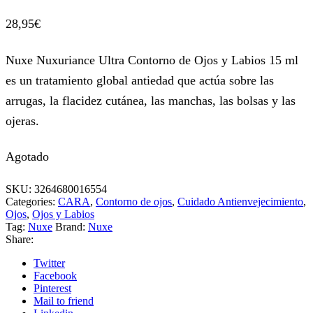
28,95
€
Nuxe Nuxuriance Ultra Contorno de Ojos y Labios 15 ml
es un tratamiento global antiedad que actúa sobre las
arrugas, la flacidez cutánea, las manchas, las bolsas y las
ojeras.
Agotado
SKU:
3264680016554
Categories:
CARA
,
Contorno de ojos
,
Cuidado Antienvejecimiento
,
Ojos
,
Ojos y Labios
Tag:
Nuxe
Brand:
Nuxe
Share:
Twitter
Facebook
Pinterest
Mail to friend