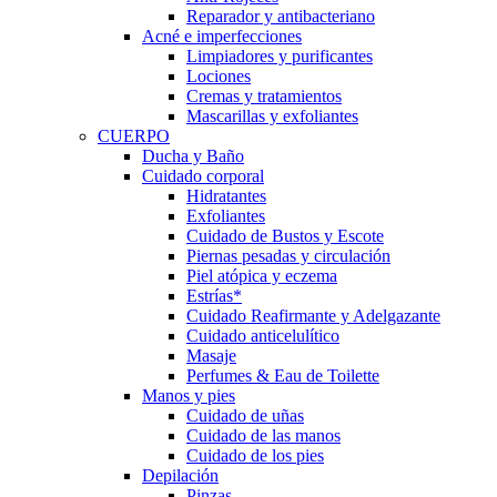
Reparador y antibacteriano
Acné e imperfecciones
Limpiadores y purificantes
Lociones
Cremas y tratamientos
Mascarillas y exfoliantes
CUERPO
Ducha y Baño
Cuidado corporal
Hidratantes
Exfoliantes
Cuidado de Bustos y Escote
Piernas pesadas y circulación
Piel atópica y eczema
Estrías*
Cuidado Reafirmante y Adelgazante
Cuidado anticelulítico
Masaje
Perfumes & Eau de Toilette
Manos y pies
Cuidado de uñas
Cuidado de las manos
Cuidado de los pies
Depilación
Pinzas