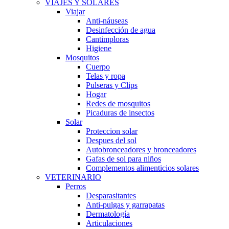
VIAJES Y SOLARES
Viajar
Anti-náuseas
Desinfección de agua
Cantimploras
Higiene
Mosquitos
Cuerpo
Telas y ropa
Pulseras y Clips
Hogar
Redes de mosquitos
Picaduras de insectos
Solar
Proteccion solar
Despues del sol
Autobronceadores y bronceadores
Gafas de sol para niños
Complementos alimenticios solares
VETERINARIO
Perros
Desparasitantes
Anti-pulgas y garrapatas
Dermatología
Articulaciones