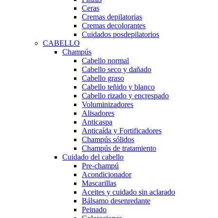
Ceras
Cremas depilatorias
Cremas decolorantes
Cuidados posdepilatorios
CABELLO
Champús
Cabello normal
Cabello seco y dañado
Cabello graso
Cabello teñido y blanco
Cabello rizado y encrespado
Voluminizadores
Alisadores
Anticaspa
Anticaída y Fortificadores
Champús sólidos
Champús de tratamiento
Cuidado del cabello
Pre-champú
Acondicionador
Mascarillas
Aceites y cuidado sin aclarado
Bálsamo desenredante
Peinado