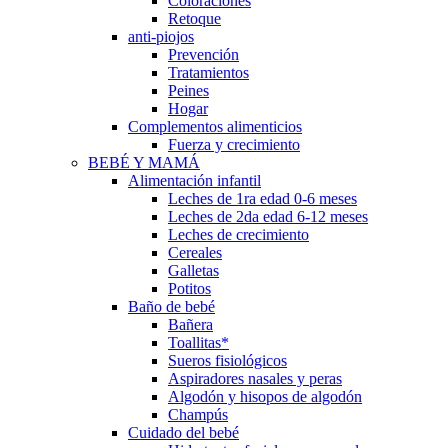
Coloraciones
Retoque
anti-piojos
Prevención
Tratamientos
Peines
Hogar
Complementos alimenticios
Fuerza y crecimiento
BEBÉ Y MAMÁ
Alimentación infantil
Leches de 1ra edad 0-6 meses
Leches de 2da edad 6-12 meses
Leches de crecimiento
Cereales
Galletas
Potitos
Baño de bebé
Bañera
Toallitas*
Sueros fisiológicos
Aspiradores nasales y peras
Algodón y hisopos de algodón
Champús
Cuidado del bebé