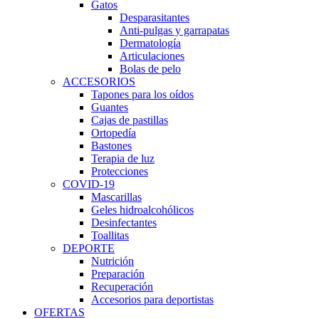
Gatos
Desparasitantes
Anti-pulgas y garrapatas
Dermatología
Articulaciones
Bolas de pelo
ACCESORIOS
Tapones para los oídos
Guantes
Cajas de pastillas
Ortopedía
Bastones
Terapia de luz
Protecciones
COVID-19
Mascarillas
Geles hidroalcohólicos
Desinfectantes
Toallitas
DEPORTE
Nutrición
Preparación
Recuperación
Accesorios para deportistas
OFERTAS