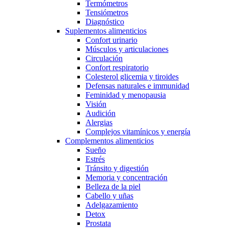
Termómetros
Tensiómetros
Diagnóstico
Suplementos alimenticios
Confort urinario
Músculos y articulaciones
Circulación
Confort respiratorio
Colesterol glicemia y tiroides
Defensas naturales e immunidad
Feminidad y menopausia
Visión
Audición
Alergias
Complejos vitamínicos y energía
Complementos alimenticios
Sueño
Estrés
Tránsito y digestión
Memoria y concentración
Belleza de la piel
Cabello y uñas
Adelgazamiento
Detox
Prostata