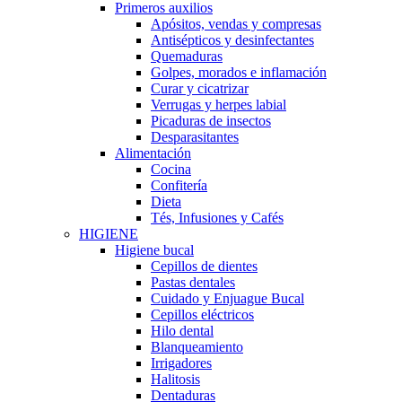
Primeros auxilios
Apósitos, vendas y compresas
Antisépticos y desinfectantes
Quemaduras
Golpes, morados e inflamación
Curar y cicatrizar
Verrugas y herpes labial
Picaduras de insectos
Desparasitantes
Alimentación
Cocina
Confitería
Dieta
Tés, Infusiones y Cafés
HIGIENE
Higiene bucal
Cepillos de dientes
Pastas dentales
Cuidado y Enjuague Bucal
Cepillos eléctricos
Hilo dental
Blanqueamiento
Irrigadores
Halitosis
Dentaduras