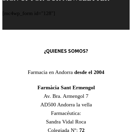
[mc4wp_form id="128"]
¿QUIENES SOMOS?
Farmacia en Andorra
desde el 2004
Farmàcia Sant Ermengol
Av. Bra. Armengol 7
AD500 Andorra la vella
Farmacéutica:
Sandra Vidal Roca
Colegiada Nº:
72