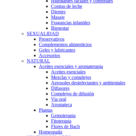
Hidratantes faciales y corporales
Costras de leche
Dientes
Masaje
Fragancias infantiles
Bienestar
SEXUALIDAD
Preservativos
Complementos alimenticios
Geles y lubricantes
Accesorios
NATURAL
Aceites esenciales y aromaterapia
Aceites esenciales
Mezclas y complejos
Aerosoles desinfectantes y ambientales
Difusores
Complejos de difusión
Via oral
Aromateca
Plantas
Gemoterapia
Fitoterapia
Flores de Bach
Homeopatía