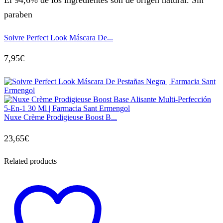
El 94,6% de los ingredientes son de origen natural. Sin
paraben
Soivre Perfect Look Máscara De...
7,95
€
Nuxe Crème Prodigieuse Boost B...
23,65
€
Related products