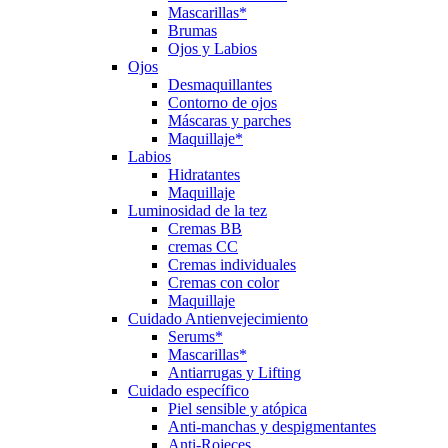
Mascarillas*
Brumas
Ojos y Labios
Ojos
Desmaquillantes
Contorno de ojos
Máscaras y parches
Maquillaje*
Labios
Hidratantes
Maquillaje
Luminosidad de la tez
Cremas BB
cremas CC
Cremas individuales
Cremas con color
Maquillaje
Cuidado Antienvejecimiento
Serums*
Mascarillas*
Antiarrugas y Lifting
Cuidado específico
Piel sensible y atópica
Anti-manchas y despigmentantes
Anti-Rojeces