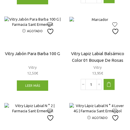
Hydra’Confort
–
Barra
De
Labios
AGOTADO
cantidad
Vitry Jabón Para Barba 100 G
Vitry Lapiz Labial Balsámico
Color 01 Bouque De Rosas
Vitry
Vitry
12,50
€
13,95
€
LEER MÁS
Vitry
Lapiz
Labial
Balsámico
Color
01
AGOTADO
Bouque
De