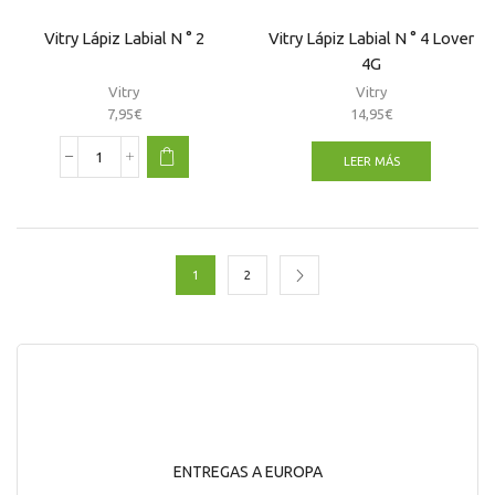
Rosas
cantidad
Vitry Lápiz Labial N ° 2
Vitry Lápiz Labial N ° 4 Lover
4G
Vitry
Vitry
7,95
€
14,95
€
LEER MÁS
Vitry
Lápiz
Labial
N
°
2
1
2
cantidad
ENTREGAS A EUROPA