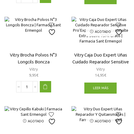
Brocha
Blush
N°4
Longcils
Boncza
AGOTADO
Vitry
cantidad
Vitry Brocha Polvos N°3
Vitry Caja Duo Expert Uñas
Longcils Boncza
Cuidado Reparador Sensitive
Pro’Expert 10Ml Y
Vitry
Vitry
Quitaesmalte Extra Suave
9,95
€
14,95
€
75Ml Gratis
LEER MÁS
Vitry
Brocha
Polvos
N°3
Longcils
Boncza
AGOTADO
AGOTADO
cantidad