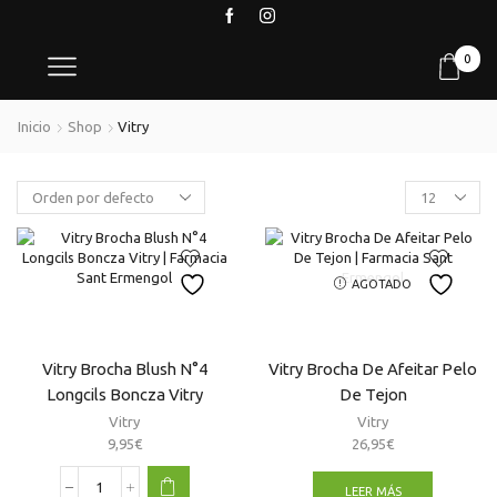
0
Inicio
Shop
Vitry
Products
per
page
AGOTADO
Vitry Brocha Blush N°4
Vitry Brocha De Afeitar Pelo
Longcils Boncza Vitry
De Tejon
Vitry
Vitry
9,95
€
26,95
€
LEER MÁS
Vitry