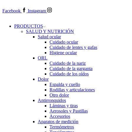
Facebook
Instagram
PRODUCTOS
SALUD Y NUTRICIÓN
Salud ocular
Cuidado ocular
Cuidado de lentes y gafas
Higiene ocular
ORL
​​Cuidado de la nariz
​​Cuidado de la garganta
​​Cuidado de los oídos
Dolor
Espalda y cuello
Rodillas y articulaciones
Otro dolor
Antirronquidos
Láminas y tiras
Aerosoles y Pastillas
Accesorios
Aparatos de medición
Termómetros