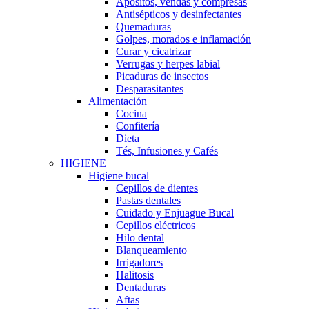
Apósitos, vendas y compresas
Antisépticos y desinfectantes
Quemaduras
Golpes, morados e inflamación
Curar y cicatrizar
Verrugas y herpes labial
Picaduras de insectos
Desparasitantes
Alimentación
Cocina
Confitería
Dieta
Tés, Infusiones y Cafés
HIGIENE
Higiene bucal
Cepillos de dientes
Pastas dentales
Cuidado y Enjuague Bucal
Cepillos eléctricos
Hilo dental
Blanqueamiento
Irrigadores
Halitosis
Dentaduras
Aftas