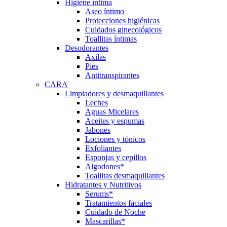
Higiene íntima
Aseo íntimo
Protecciones higiénicas
Cuidados ginecológicos
Toallitas íntimas
Desodorantes
Axilas
Pies
Antitranspirantes
CARA
Limpiadores y desmaquillantes
Leches
Aguas Micelares
Aceites y espumas
Jabones
Lociones y tónicos
Exfoliantes
Esponjas y cepillos
Algodones*
Toallitas desmaquillantes
Hidratantes y Nutritivos
Serums*
Tratamientos faciales
Cuidado de Noche
Mascarillas*