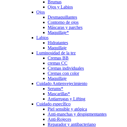
Brumas
Ojos y Labios
Ojos
Desmaquillantes
Contorno de ojos
Máscaras y parches
Maquillaje*
Labios
Hidratantes
Maquillaje
Luminosidad de la tez
Cremas BB
cremas CC
Cremas individuales
Cremas con color
Maquillaje
Cuidado Antienvejecimiento
Serums*
Mascarillas*
Antiarrugas y Lifting
Cuidado específico
Piel sensible y atópica
Anti-manchas y despigmentantes
Anti-Rojeces
Reparador y antibacteriano