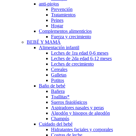
anti-piojos
Prevención
Tratamientos
Peines
Hogar
Complementos alimenticios
Fuerza y crecimiento
BEBÉ Y MAMÁ
Alimentación infantil
Leches de 1ra edad 0-6 meses
Leches de 2da edad 6-12 meses
Leches de crecimiento
Cereales
Galletas
Potitos
Baño de bebé
Bañera
Toallitas*
Sueros fisiológicos
Aspiradores nasales y peras
Algodón y hisopos de algodón
Champús
Cuidado del bebé
Hidratantes faciales y corporales
Costras de leche