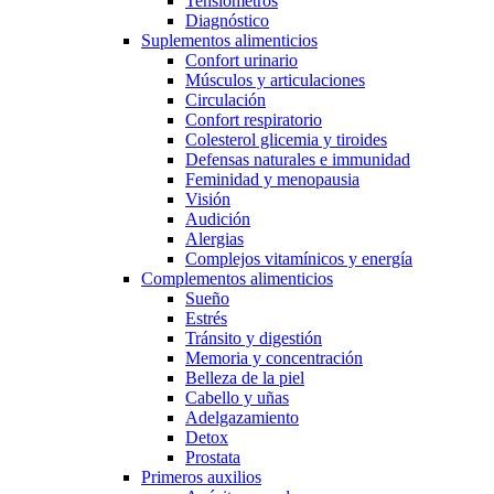
Tensiómetros
Diagnóstico
Suplementos alimenticios
Confort urinario
Músculos y articulaciones
Circulación
Confort respiratorio
Colesterol glicemia y tiroides
Defensas naturales e immunidad
Feminidad y menopausia
Visión
Audición
Alergias
Complejos vitamínicos y energía
Complementos alimenticios
Sueño
Estrés
Tránsito y digestión
Memoria y concentración
Belleza de la piel
Cabello y uñas
Adelgazamiento
Detox
Prostata
Primeros auxilios