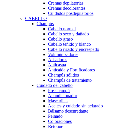
Cremas depilatorias
Cremas decolorantes
Cuidados posdepilatorios
CABELLO
Champús
Cabello normal
Cabello seco y dañado
Cabello graso
Cabello teñido y blanco
Cabello rizado y encrespado
Voluminizadores
Alisadores
Anticaspa
Anticaída y Fortificadores
Champús sólidos
Champús de tratamiento
Cuidado del cabello
Pre-champú
Acondicionador
Mascarillas
Aceites y cuidado sin aclarado
Bálsamo desenredante
Peinado
Coloraciones
Retoque