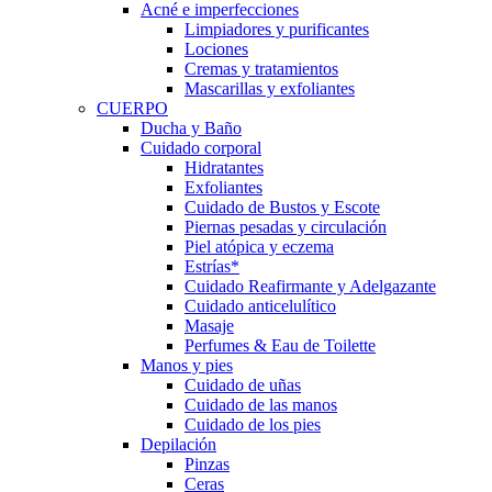
Acné e imperfecciones
Limpiadores y purificantes
Lociones
Cremas y tratamientos
Mascarillas y exfoliantes
CUERPO
Ducha y Baño
Cuidado corporal
Hidratantes
Exfoliantes
Cuidado de Bustos y Escote
Piernas pesadas y circulación
Piel atópica y eczema
Estrías*
Cuidado Reafirmante y Adelgazante
Cuidado anticelulítico
Masaje
Perfumes & Eau de Toilette
Manos y pies
Cuidado de uñas
Cuidado de las manos
Cuidado de los pies
Depilación
Pinzas
Ceras