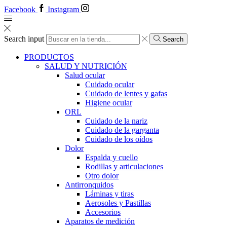
Facebook
Instagram
Search input
Search
PRODUCTOS
SALUD Y NUTRICIÓN
Salud ocular
Cuidado ocular
Cuidado de lentes y gafas
Higiene ocular
ORL
​​Cuidado de la nariz
​​Cuidado de la garganta
​​Cuidado de los oídos
Dolor
Espalda y cuello
Rodillas y articulaciones
Otro dolor
Antirronquidos
Láminas y tiras
Aerosoles y Pastillas
Accesorios
Aparatos de medición