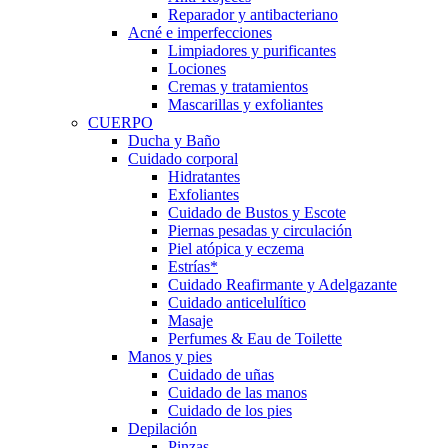
Reparador y antibacteriano
Acné e imperfecciones
Limpiadores y purificantes
Lociones
Cremas y tratamientos
Mascarillas y exfoliantes
CUERPO
Ducha y Baño
Cuidado corporal
Hidratantes
Exfoliantes
Cuidado de Bustos y Escote
Piernas pesadas y circulación
Piel atópica y eczema
Estrías*
Cuidado Reafirmante y Adelgazante
Cuidado anticelulítico
Masaje
Perfumes & Eau de Toilette
Manos y pies
Cuidado de uñas
Cuidado de las manos
Cuidado de los pies
Depilación
Pinzas