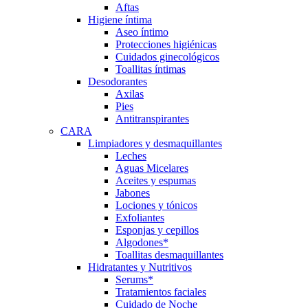
Aftas
Higiene íntima
Aseo íntimo
Protecciones higiénicas
Cuidados ginecológicos
Toallitas íntimas
Desodorantes
Axilas
Pies
Antitranspirantes
CARA
Limpiadores y desmaquillantes
Leches
Aguas Micelares
Aceites y espumas
Jabones
Lociones y tónicos
Exfoliantes
Esponjas y cepillos
Algodones*
Toallitas desmaquillantes
Hidratantes y Nutritivos
Serums*
Tratamientos faciales
Cuidado de Noche