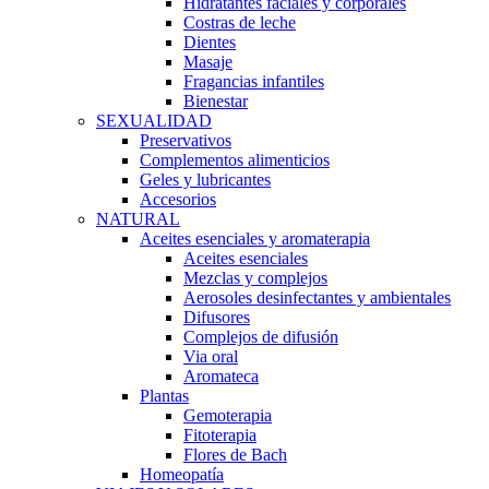
Hidratantes faciales y corporales
Costras de leche
Dientes
Masaje
Fragancias infantiles
Bienestar
SEXUALIDAD
Preservativos
Complementos alimenticios
Geles y lubricantes
Accesorios
NATURAL
Aceites esenciales y aromaterapia
Aceites esenciales
Mezclas y complejos
Aerosoles desinfectantes y ambientales
Difusores
Complejos de difusión
Via oral
Aromateca
Plantas
Gemoterapia
Fitoterapia
Flores de Bach
Homeopatía