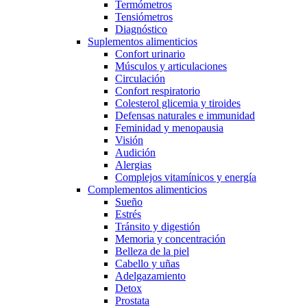
Termómetros
Tensiómetros
Diagnóstico
Suplementos alimenticios
Confort urinario
Músculos y articulaciones
Circulación
Confort respiratorio
Colesterol glicemia y tiroides
Defensas naturales e immunidad
Feminidad y menopausia
Visión
Audición
Alergias
Complejos vitamínicos y energía
Complementos alimenticios
Sueño
Estrés
Tránsito y digestión
Memoria y concentración
Belleza de la piel
Cabello y uñas
Adelgazamiento
Detox
Prostata