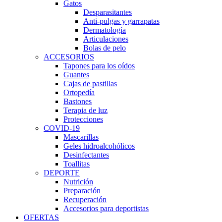
Gatos
Desparasitantes
Anti-pulgas y garrapatas
Dermatología
Articulaciones
Bolas de pelo
ACCESORIOS
Tapones para los oídos
Guantes
Cajas de pastillas
Ortopedía
Bastones
Terapia de luz
Protecciones
COVID-19
Mascarillas
Geles hidroalcohólicos
Desinfectantes
Toallitas
DEPORTE
Nutrición
Preparación
Recuperación
Accesorios para deportistas
OFERTAS