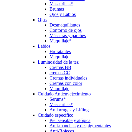
Mascarillas*
Brumas
Ojos y Labios
Ojos
Desmaquillantes
Contorno de ojos
Máscaras y parches
Maquillaje*
Labios
Hidratantes
Maquillaje
Luminosidad de la tez
Cremas BB
cremas CC
Cremas individuales
Cremas con color
Maquillaje
Cuidado Antienvejecimiento
Serums*
Mascarillas*
Antiarrugas y Lifting
Cuidado específico
Piel sensible y atópica
Anti-manchas y despigmentantes
Anti-Rojeces