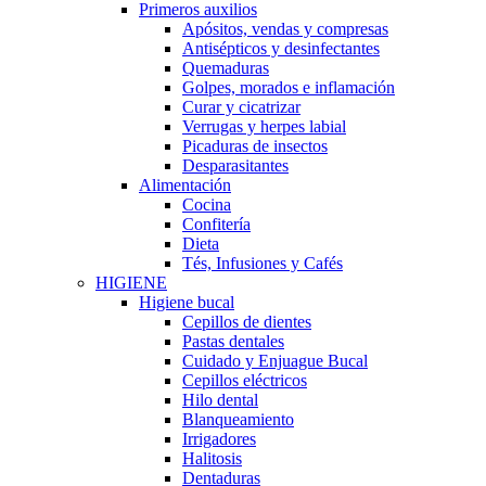
Primeros auxilios
Apósitos, vendas y compresas
Antisépticos y desinfectantes
Quemaduras
Golpes, morados e inflamación
Curar y cicatrizar
Verrugas y herpes labial
Picaduras de insectos
Desparasitantes
Alimentación
Cocina
Confitería
Dieta
Tés, Infusiones y Cafés
HIGIENE
Higiene bucal
Cepillos de dientes
Pastas dentales
Cuidado y Enjuague Bucal
Cepillos eléctricos
Hilo dental
Blanqueamiento
Irrigadores
Halitosis
Dentaduras