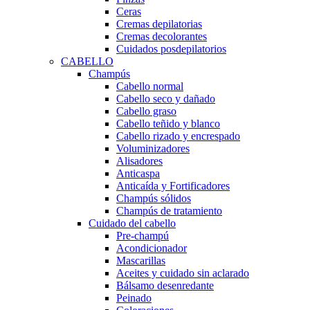
Ceras
Cremas depilatorias
Cremas decolorantes
Cuidados posdepilatorios
CABELLO
Champús
Cabello normal
Cabello seco y dañado
Cabello graso
Cabello teñido y blanco
Cabello rizado y encrespado
Voluminizadores
Alisadores
Anticaspa
Anticaída y Fortificadores
Champús sólidos
Champús de tratamiento
Cuidado del cabello
Pre-champú
Acondicionador
Mascarillas
Aceites y cuidado sin aclarado
Bálsamo desenredante
Peinado