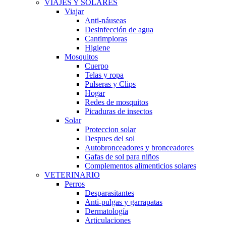
VIAJES Y SOLARES
Viajar
Anti-náuseas
Desinfección de agua
Cantimploras
Higiene
Mosquitos
Cuerpo
Telas y ropa
Pulseras y Clips
Hogar
Redes de mosquitos
Picaduras de insectos
Solar
Proteccion solar
Despues del sol
Autobronceadores y bronceadores
Gafas de sol para niños
Complementos alimenticios solares
VETERINARIO
Perros
Desparasitantes
Anti-pulgas y garrapatas
Dermatología
Articulaciones