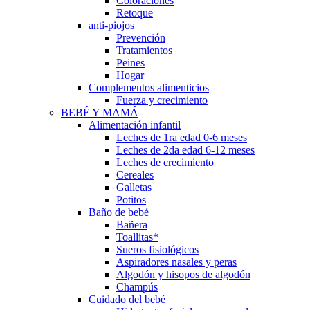
Coloraciones
Retoque
anti-piojos
Prevención
Tratamientos
Peines
Hogar
Complementos alimenticios
Fuerza y crecimiento
BEBÉ Y MAMÁ
Alimentación infantil
Leches de 1ra edad 0-6 meses
Leches de 2da edad 6-12 meses
Leches de crecimiento
Cereales
Galletas
Potitos
Baño de bebé
Bañera
Toallitas*
Sueros fisiológicos
Aspiradores nasales y peras
Algodón y hisopos de algodón
Champús
Cuidado del bebé