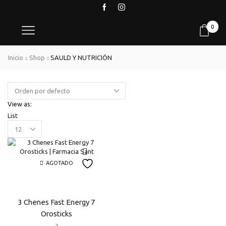
0
Inicio
Shop
SAULD Y NUTRICIÓN
View as:
List
Products
per
page
AGOTADO
3 Chenes Fast Energy 7
Orosticks
3