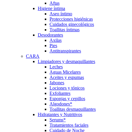
Aftas
Higiene íntima
Aseo íntimo
Protecciones higiénicas
Cuidados ginecológicos
Toallitas íntimas
Desodorantes
Axilas
Pies
Antitranspirantes
CARA
Limpiadores y desmaquillantes
Leches
Aguas Micelares
Aceites y espumas
Jabones
Lociones y tónicos
Exfoliantes
Esponjas y cepillos
Algodones*
Toallitas desmaquillantes
Hidratantes y Nutritivos
Serums*
Tratamientos faciales
Cuidado de Noche