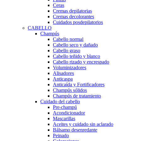
Ceras
Cremas depilatorias
Cremas decolorantes
Cuidados posdepilatorios
CABELLO
Champús
Cabello normal
Cabello seco y dañado
Cabello graso
Cabello teñido y blanco
Cabello rizado y encrespado
Voluminizadores
Alisadores
Anticaspa
Anticaída y Fortificadores
Champús sólidos
Champús de tratamiento
Cuidado del cabello
Pre-champú
Acondicionador
Mascarillas
Aceites y cuidado sin aclarado
Bálsamo desenredante
Peinado