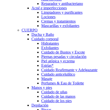
Reparador y antibacteriano
Acné e imperfecciones
Limpiadores y purificantes
Lociones
Cremas y tratamientos
Mascarillas y exfoliantes
CUERPO
Ducha y Baño
Cuidado corporal
Hidratantes
Exfoliantes
Cuidado de Bustos y Escote
Piernas pesadas y circulación
Piel atópica y eczema
Estrías*
Cuidado Reafirmante y Adelgazante
Cuidado anticelulítico
Masaje
Perfumes & Eau de Toilette
Manos y pies
Cuidado de uñas
Cuidado de las manos
Cuidado de los pies
Depilación
Pinzas