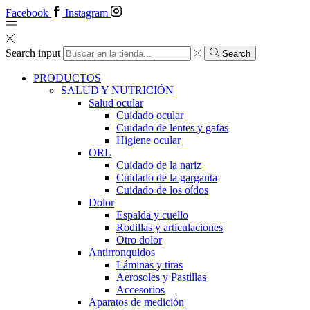
Facebook
Instagram
Search input
Search
PRODUCTOS
SALUD Y NUTRICIÓN
Salud ocular
Cuidado ocular
Cuidado de lentes y gafas
Higiene ocular
ORL
​​Cuidado de la nariz
​​Cuidado de la garganta
​​Cuidado de los oídos
Dolor
Espalda y cuello
Rodillas y articulaciones
Otro dolor
Antirronquidos
Láminas y tiras
Aerosoles y Pastillas
Accesorios
Aparatos de medición