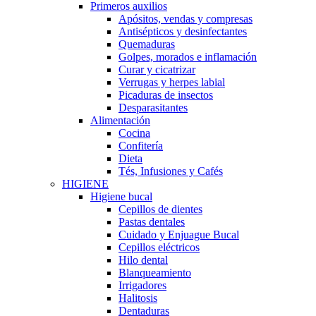
Primeros auxilios
Apósitos, vendas y compresas
Antisépticos y desinfectantes
Quemaduras
Golpes, morados e inflamación
Curar y cicatrizar
Verrugas y herpes labial
Picaduras de insectos
Desparasitantes
Alimentación
Cocina
Confitería
Dieta
Tés, Infusiones y Cafés
HIGIENE
Higiene bucal
Cepillos de dientes
Pastas dentales
Cuidado y Enjuague Bucal
Cepillos eléctricos
Hilo dental
Blanqueamiento
Irrigadores
Halitosis
Dentaduras