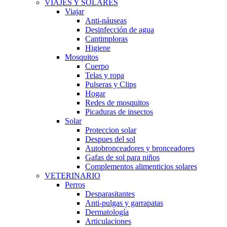
VIAJES Y SOLARES
Viajar
Anti-náuseas
Desinfección de agua
Cantimploras
Higiene
Mosquitos
Cuerpo
Telas y ropa
Pulseras y Clips
Hogar
Redes de mosquitos
Picaduras de insectos
Solar
Proteccion solar
Despues del sol
Autobronceadores y bronceadores
Gafas de sol para niños
Complementos alimenticios solares
VETERINARIO
Perros
Desparasitantes
Anti-pulgas y garrapatas
Dermatología
Articulaciones