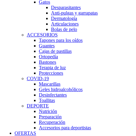
Gatos
Desparasitantes
Anti-pulgas y garrapatas
Dermatología
Articulaciones
Bolas de pelo
ACCESORIOS
Tapones para los oídos
Guantes
Cajas de pastillas
Ortopedía
Bastones
Terapia de luz
Protecciones
COVID-19
Mascarillas
Geles hidroalcohólicos
Desinfectantes
Toallitas
DEPORTE
Nutrición
Preparación
Recuperación
Accesorios para deportistas
OFERTAS