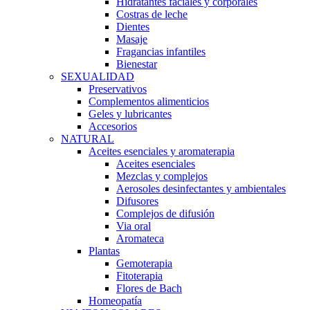
Hidratantes faciales y corporales
Costras de leche
Dientes
Masaje
Fragancias infantiles
Bienestar
SEXUALIDAD
Preservativos
Complementos alimenticios
Geles y lubricantes
Accesorios
NATURAL
Aceites esenciales y aromaterapia
Aceites esenciales
Mezclas y complejos
Aerosoles desinfectantes y ambientales
Difusores
Complejos de difusión
Via oral
Aromateca
Plantas
Gemoterapia
Fitoterapia
Flores de Bach
Homeopatía