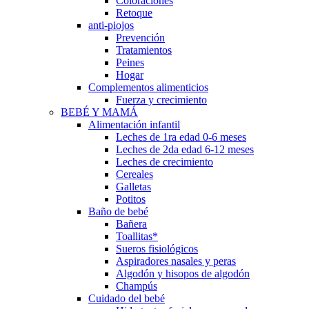
Coloraciones
Retoque
anti-piojos
Prevención
Tratamientos
Peines
Hogar
Complementos alimenticios
Fuerza y crecimiento
BEBÉ Y MAMÁ
Alimentación infantil
Leches de 1ra edad 0-6 meses
Leches de 2da edad 6-12 meses
Leches de crecimiento
Cereales
Galletas
Potitos
Baño de bebé
Bañera
Toallitas*
Sueros fisiológicos
Aspiradores nasales y peras
Algodón y hisopos de algodón
Champús
Cuidado del bebé