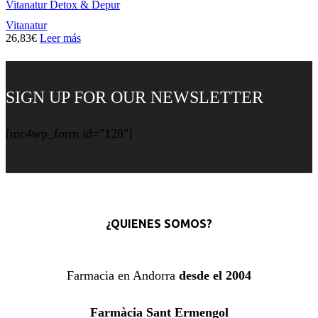
Vitanatur Detox & Depur
Vitanatur
26,83
€
Leer más
SIGN UP FOR OUR NEWSLETTER
[mc4wp_form id="128"]
¿QUIENES SOMOS?
Farmacia en Andorra
desde el 2004
Farmàcia Sant Ermengol