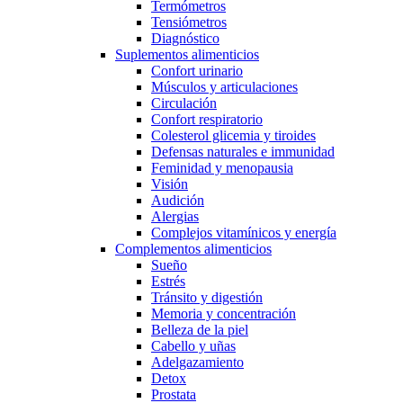
Termómetros
Tensiómetros
Diagnóstico
Suplementos alimenticios
Confort urinario
Músculos y articulaciones
Circulación
Confort respiratorio
Colesterol glicemia y tiroides
Defensas naturales e immunidad
Feminidad y menopausia
Visión
Audición
Alergias
Complejos vitamínicos y energía
Complementos alimenticios
Sueño
Estrés
Tránsito y digestión
Memoria y concentración
Belleza de la piel
Cabello y uñas
Adelgazamiento
Detox
Prostata