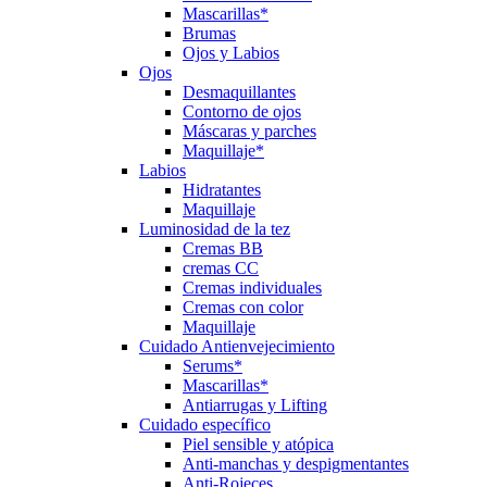
Mascarillas*
Brumas
Ojos y Labios
Ojos
Desmaquillantes
Contorno de ojos
Máscaras y parches
Maquillaje*
Labios
Hidratantes
Maquillaje
Luminosidad de la tez
Cremas BB
cremas CC
Cremas individuales
Cremas con color
Maquillaje
Cuidado Antienvejecimiento
Serums*
Mascarillas*
Antiarrugas y Lifting
Cuidado específico
Piel sensible y atópica
Anti-manchas y despigmentantes
Anti-Rojeces