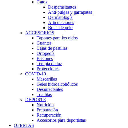
Gatos
Desparasitantes
Anti-pulgas y garrapatas
Dermatología
Articulaciones
Bolas de pelo
ACCESORIOS
Tapones para los oídos
Guantes
Cajas de pastillas
Ortopedía
Bastones
Terapia de luz
Protecciones
COVID-19
Mascarillas
Geles hidroalcohólicos
Desinfectantes
Toallitas
DEPORTE
Nutrición
Preparación
Recuperación
Accesorios para deportistas
OFERTAS