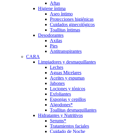
Aftas
Higiene íntima
Aseo íntimo
Protecciones higiénicas
Cuidados ginecológicos
Toallitas íntimas
Desodorantes
Axilas
Pies
Antitranspirantes
CARA
Limpiadores y desmaquillantes
Leches
Aguas Micelares
Aceites y espumas
Jabones
Lociones y tónicos
Exfoliantes
Esponjas y cepillos
Algodones*
Toallitas desmaquillantes
Hidratantes y Nutritivos
Serums*
Tratamientos faciales
Cuidado de Noche