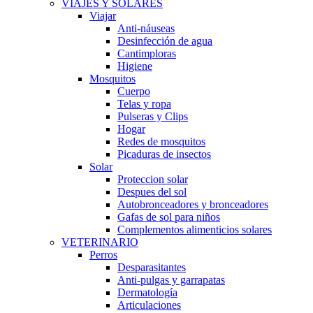
VIAJES Y SOLARES
Viajar
Anti-náuseas
Desinfección de agua
Cantimploras
Higiene
Mosquitos
Cuerpo
Telas y ropa
Pulseras y Clips
Hogar
Redes de mosquitos
Picaduras de insectos
Solar
Proteccion solar
Despues del sol
Autobronceadores y bronceadores
Gafas de sol para niños
Complementos alimenticios solares
VETERINARIO
Perros
Desparasitantes
Anti-pulgas y garrapatas
Dermatología
Articulaciones