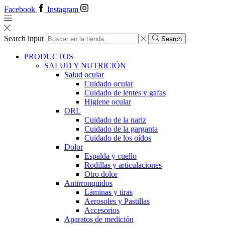
Facebook
Instagram
Search input
Search
PRODUCTOS
SALUD Y NUTRICIÓN
Salud ocular
Cuidado ocular
Cuidado de lentes y gafas
Higiene ocular
ORL
​​Cuidado de la nariz
​​Cuidado de la garganta
​​Cuidado de los oídos
Dolor
Espalda y cuello
Rodillas y articulaciones
Otro dolor
Antirronquidos
Láminas y tiras
Aerosoles y Pastillas
Accesorios
Aparatos de medición