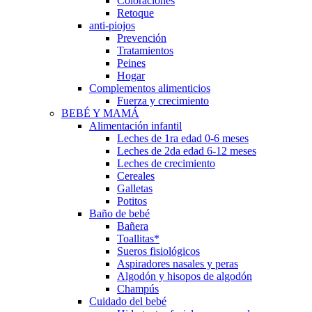
Coloraciones
Retoque
anti-piojos
Prevención
Tratamientos
Peines
Hogar
Complementos alimenticios
Fuerza y crecimiento
BEBÉ Y MAMÁ
Alimentación infantil
Leches de 1ra edad 0-6 meses
Leches de 2da edad 6-12 meses
Leches de crecimiento
Cereales
Galletas
Potitos
Baño de bebé
Bañera
Toallitas*
Sueros fisiológicos
Aspiradores nasales y peras
Algodón y hisopos de algodón
Champús
Cuidado del bebé