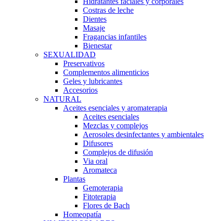
Hidratantes faciales y corporales
Costras de leche
Dientes
Masaje
Fragancias infantiles
Bienestar
SEXUALIDAD
Preservativos
Complementos alimenticios
Geles y lubricantes
Accesorios
NATURAL
Aceites esenciales y aromaterapia
Aceites esenciales
Mezclas y complejos
Aerosoles desinfectantes y ambientales
Difusores
Complejos de difusión
Via oral
Aromateca
Plantas
Gemoterapia
Fitoterapia
Flores de Bach
Homeopatía