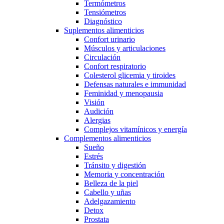
Termómetros
Tensiómetros
Diagnóstico
Suplementos alimenticios
Confort urinario
Músculos y articulaciones
Circulación
Confort respiratorio
Colesterol glicemia y tiroides
Defensas naturales e immunidad
Feminidad y menopausia
Visión
Audición
Alergias
Complejos vitamínicos y energía
Complementos alimenticios
Sueño
Estrés
Tránsito y digestión
Memoria y concentración
Belleza de la piel
Cabello y uñas
Adelgazamiento
Detox
Prostata