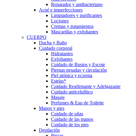
Reparador y antibacteriano
Acné e imperfecciones
Limpiadores y purificantes
Lociones
Cremas y tratamientos
Mascarillas y exfoliantes
CUERPO
Ducha y Baño
Cuidado corporal
Hidratantes
Exfoliantes
Cuidado de Bustos y Escote
Piernas pesadas y circulación
Piel atópica y eczema
Estrías*
Cuidado Reafirmante y Adelgazante
Cuidado anticelulítico
Masaje
Perfumes & Eau de Toilette
Manos y pies
Cuidado de uñas
Cuidado de las manos
Cuidado de los pies
Depilación
Pinzas