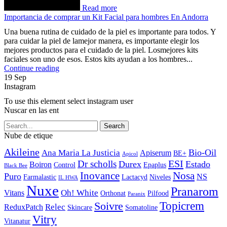
Read more
Importancia de comprar un Kit Facial para hombres En Andorra
Una buena rutina de cuidado de la piel es importante para todos. Y
para cuidar la piel de lamejor manera, es importante elegir los
mejores productos para el cuidado de la piel. Losmejores kits
faciales son uno de esos. Estos kits ayudan a los hombres...
Continue reading
19
Sep
Instagram
To use this element select instagram user
Nuscar en las ent
Search
Nube de etique
Akileine
Bio-Oil
Ana Maria La Justicia
Apiserum
BE+
Apicol
ESI
Dr scholls
Durex
Estado
Boiron
Control
Epaplus
Black Bee
Inovance
Nosa
Puro
NS
Farmalastic
Lactacyd
Niveles
IL HWA
Nuxe
Pranarom
Oh! White
Vitans
Orthonat
Pilfood
Paranix
Topicrem
Soivre
Relec
ReduxPatch
Skincare
Somatoline
Vitry
Vitanatur