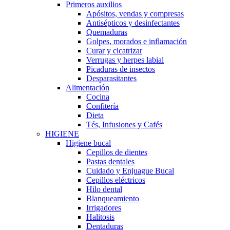
Primeros auxilios
Apósitos, vendas y compresas
Antisépticos y desinfectantes
Quemaduras
Golpes, morados e inflamación
Curar y cicatrizar
Verrugas y herpes labial
Picaduras de insectos
Desparasitantes
Alimentación
Cocina
Confitería
Dieta
Tés, Infusiones y Cafés
HIGIENE
Higiene bucal
Cepillos de dientes
Pastas dentales
Cuidado y Enjuague Bucal
Cepillos eléctricos
Hilo dental
Blanqueamiento
Irrigadores
Halitosis
Dentaduras