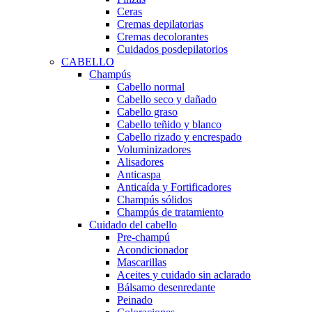
Ceras
Cremas depilatorias
Cremas decolorantes
Cuidados posdepilatorios
CABELLO
Champús
Cabello normal
Cabello seco y dañado
Cabello graso
Cabello teñido y blanco
Cabello rizado y encrespado
Voluminizadores
Alisadores
Anticaspa
Anticaída y Fortificadores
Champús sólidos
Champús de tratamiento
Cuidado del cabello
Pre-champú
Acondicionador
Mascarillas
Aceites y cuidado sin aclarado
Bálsamo desenredante
Peinado