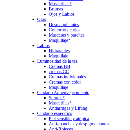
Mascarillas*
Brumas
Ojos y Labios
Ojos
Desmaquillantes
Contorno de ojos
Máscaras y parches
Maquillaje*
Labios
Hidratantes
Maquillaje
Luminosidad de la tez
Cremas BB
cremas CC
Cremas individuales
Cremas con color
Maquillaje
Cuidado Antienvejecimiento
Serums*
Mascarillas*
Antiarrugas y Lifting
Cuidado específico
Piel sensible y atópica
Anti-manchas y despigmentantes
Anti-Rojeces