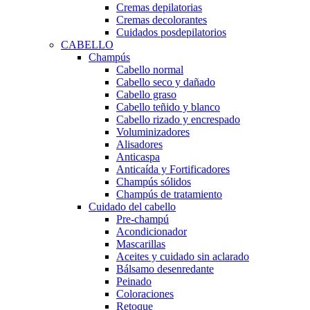
Cremas depilatorias
Cremas decolorantes
Cuidados posdepilatorios
CABELLO
Champús
Cabello normal
Cabello seco y dañado
Cabello graso
Cabello teñido y blanco
Cabello rizado y encrespado
Voluminizadores
Alisadores
Anticaspa
Anticaída y Fortificadores
Champús sólidos
Champús de tratamiento
Cuidado del cabello
Pre-champú
Acondicionador
Mascarillas
Aceites y cuidado sin aclarado
Bálsamo desenredante
Peinado
Coloraciones
Retoque