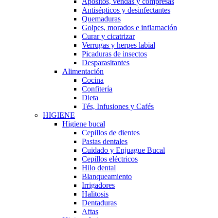
Apósitos, vendas y compresas
Antisépticos y desinfectantes
Quemaduras
Golpes, morados e inflamación
Curar y cicatrizar
Verrugas y herpes labial
Picaduras de insectos
Desparasitantes
Alimentación
Cocina
Confitería
Dieta
Tés, Infusiones y Cafés
HIGIENE
Higiene bucal
Cepillos de dientes
Pastas dentales
Cuidado y Enjuague Bucal
Cepillos eléctricos
Hilo dental
Blanqueamiento
Irrigadores
Halitosis
Dentaduras
Aftas