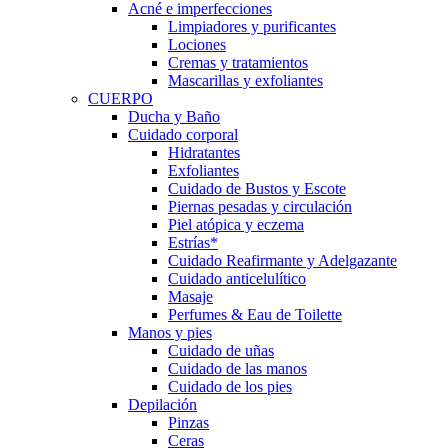
Acné e imperfecciones
Limpiadores y purificantes
Lociones
Cremas y tratamientos
Mascarillas y exfoliantes
CUERPO
Ducha y Baño
Cuidado corporal
Hidratantes
Exfoliantes
Cuidado de Bustos y Escote
Piernas pesadas y circulación
Piel atópica y eczema
Estrías*
Cuidado Reafirmante y Adelgazante
Cuidado anticelulítico
Masaje
Perfumes & Eau de Toilette
Manos y pies
Cuidado de uñas
Cuidado de las manos
Cuidado de los pies
Depilación
Pinzas
Ceras