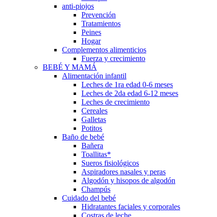
anti-piojos
Prevención
Tratamientos
Peines
Hogar
Complementos alimenticios
Fuerza y crecimiento
BEBÉ Y MAMÁ
Alimentación infantil
Leches de 1ra edad 0-6 meses
Leches de 2da edad 6-12 meses
Leches de crecimiento
Cereales
Galletas
Potitos
Baño de bebé
Bañera
Toallitas*
Sueros fisiológicos
Aspiradores nasales y peras
Algodón y hisopos de algodón
Champús
Cuidado del bebé
Hidratantes faciales y corporales
Costras de leche