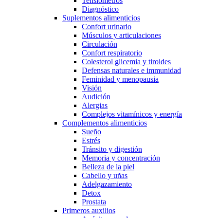
Tensiómetros
Diagnóstico
Suplementos alimenticios
Confort urinario
Músculos y articulaciones
Circulación
Confort respiratorio
Colesterol glicemia y tiroides
Defensas naturales e immunidad
Feminidad y menopausia
Visión
Audición
Alergias
Complejos vitamínicos y energía
Complementos alimenticios
Sueño
Estrés
Tránsito y digestión
Memoria y concentración
Belleza de la piel
Cabello y uñas
Adelgazamiento
Detox
Prostata
Primeros auxilios