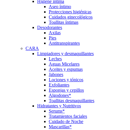
Higiene íntima
Aseo íntimo
Protecciones higiénicas
Cuidados ginecológicos
Toallitas íntimas
Desodorantes
Axilas
Pies
Antitranspirantes
CARA
Limpiadores y desmaquillantes
Leches
Aguas Micelares
Aceites y espumas
Jabones
Lociones y tónicos
Exfoliantes
Esponjas y cepillos
Algodones*
Toallitas desmaquillantes
Hidratantes y Nutritivos
Serums*
Tratamientos faciales
Cuidado de Noche
Mascarillas*