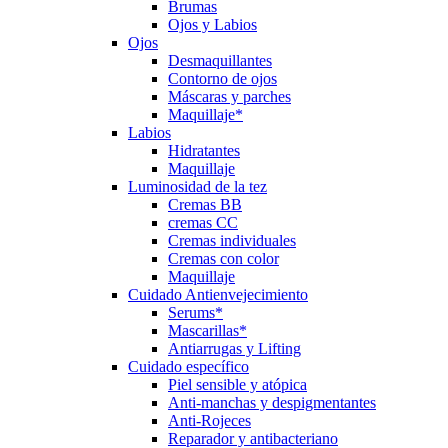
Brumas
Ojos y Labios
Ojos
Desmaquillantes
Contorno de ojos
Máscaras y parches
Maquillaje*
Labios
Hidratantes
Maquillaje
Luminosidad de la tez
Cremas BB
cremas CC
Cremas individuales
Cremas con color
Maquillaje
Cuidado Antienvejecimiento
Serums*
Mascarillas*
Antiarrugas y Lifting
Cuidado específico
Piel sensible y atópica
Anti-manchas y despigmentantes
Anti-Rojeces
Reparador y antibacteriano