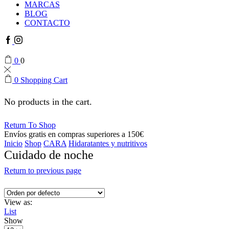
MARCAS
BLOG
CONTACTO
Facebook
Instagram
0
0
0
Shopping Cart
No products in the cart.
Return To Shop
Envíos gratis en compras superiores a 150€
Inicio
Shop
CARA
Hidaratantes y nutritivos
Cuidado de noche
Return to previous page
View as:
List
Show