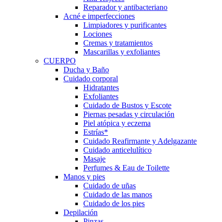
Reparador y antibacteriano
Acné e imperfecciones
Limpiadores y purificantes
Lociones
Cremas y tratamientos
Mascarillas y exfoliantes
CUERPO
Ducha y Baño
Cuidado corporal
Hidratantes
Exfoliantes
Cuidado de Bustos y Escote
Piernas pesadas y circulación
Piel atópica y eczema
Estrías*
Cuidado Reafirmante y Adelgazante
Cuidado anticelulítico
Masaje
Perfumes & Eau de Toilette
Manos y pies
Cuidado de uñas
Cuidado de las manos
Cuidado de los pies
Depilación
Pinzas