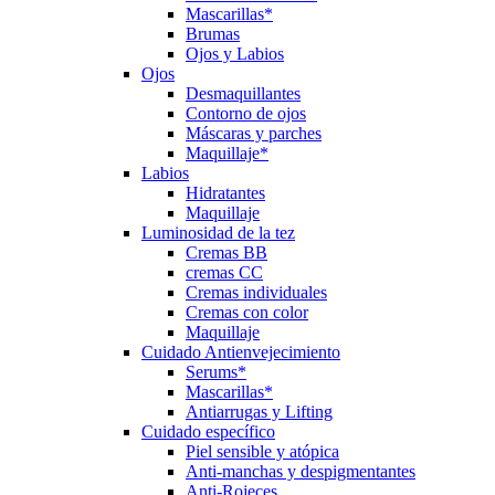
Mascarillas*
Brumas
Ojos y Labios
Ojos
Desmaquillantes
Contorno de ojos
Máscaras y parches
Maquillaje*
Labios
Hidratantes
Maquillaje
Luminosidad de la tez
Cremas BB
cremas CC
Cremas individuales
Cremas con color
Maquillaje
Cuidado Antienvejecimiento
Serums*
Mascarillas*
Antiarrugas y Lifting
Cuidado específico
Piel sensible y atópica
Anti-manchas y despigmentantes
Anti-Rojeces