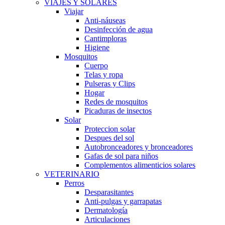
VIAJES Y SOLARES
Viajar
Anti-náuseas
Desinfección de agua
Cantimploras
Higiene
Mosquitos
Cuerpo
Telas y ropa
Pulseras y Clips
Hogar
Redes de mosquitos
Picaduras de insectos
Solar
Proteccion solar
Despues del sol
Autobronceadores y bronceadores
Gafas de sol para niños
Complementos alimenticios solares
VETERINARIO
Perros
Desparasitantes
Anti-pulgas y garrapatas
Dermatología
Articulaciones