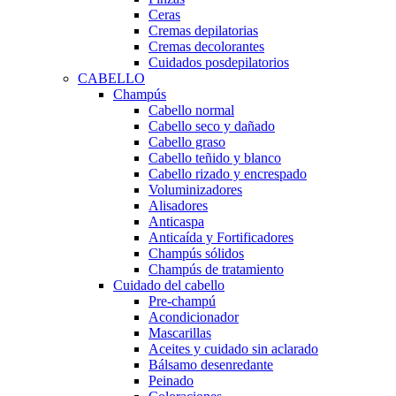
Ceras
Cremas depilatorias
Cremas decolorantes
Cuidados posdepilatorios
CABELLO
Champús
Cabello normal
Cabello seco y dañado
Cabello graso
Cabello teñido y blanco
Cabello rizado y encrespado
Voluminizadores
Alisadores
Anticaspa
Anticaída y Fortificadores
Champús sólidos
Champús de tratamiento
Cuidado del cabello
Pre-champú
Acondicionador
Mascarillas
Aceites y cuidado sin aclarado
Bálsamo desenredante
Peinado