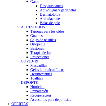
Gatos
Desparasitantes
Anti-pulgas y garrapatas
Dermatología
Articulaciones
Bolas de pelo
ACCESORIOS
Tapones para los oídos
Guantes
Cajas de pastillas
Ortopedía
Bastones
Terapia de luz
Protecciones
COVID-19
Mascarillas
Geles hidroalcohólicos
Desinfectantes
Toallitas
DEPORTE
Nutrición
Preparación
Recuperación
Accesorios para deportistas
OFERTAS