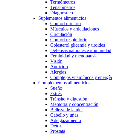
Termómetros
Tensiómetros
Diagnóstico
Suplementos alimenticios
Confort urinario
Músculos y articulaciones
Circulación
Confort respiratorio
Colesterol glicemia y tiroides
Defensas naturales e immunidad
Feminidad y menopausia
Visión
Audición
Alergias
Complejos vitamínicos y energía
Complementos alimenticios
Sueño
Estrés
Tránsito y digestión
Memoria y concentración
Belleza de la piel
Cabello y uñas
Adelgazamiento
Detox
Prostata