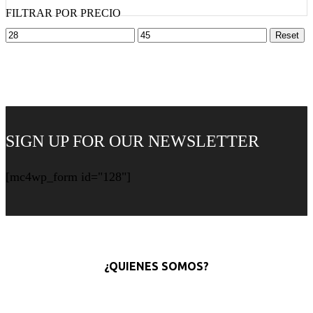
FILTRAR POR PRECIO
Min
Max
Reset
price
price
SIGN UP FOR OUR NEWSLETTER
[mc4wp_form id="128"]
¿QUIENES SOMOS?