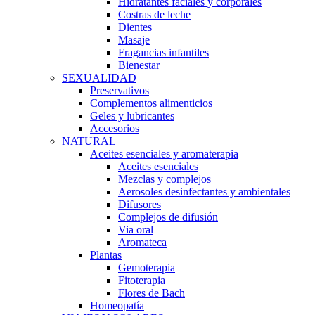
Hidratantes faciales y corporales
Costras de leche
Dientes
Masaje
Fragancias infantiles
Bienestar
SEXUALIDAD
Preservativos
Complementos alimenticios
Geles y lubricantes
Accesorios
NATURAL
Aceites esenciales y aromaterapia
Aceites esenciales
Mezclas y complejos
Aerosoles desinfectantes y ambientales
Difusores
Complejos de difusión
Via oral
Aromateca
Plantas
Gemoterapia
Fitoterapia
Flores de Bach
Homeopatía