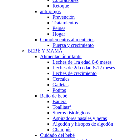
Coloraciones
Retoque
anti-piojos
Prevención
Tratamientos
Peines
Hogar
Complementos alimenticios
Fuerza y crecimiento
BEBÉ Y MAMÁ
Alimentación infantil
Leches de 1ra edad 0-6 meses
Leches de 2da edad 6-12 meses
Leches de crecimiento
Cereales
Galletas
Potitos
Baño de bebé
Bañera
Toallitas*
Sueros fisiológicos
Aspiradores nasales y peras
Algodón y hisopos de algodón
Champús
Cuidado del bebé