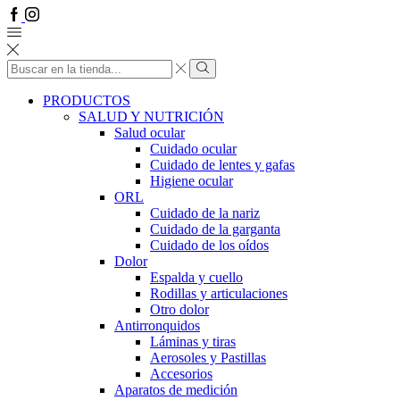
Facebook
Instagram
Search
input
Search
PRODUCTOS
SALUD Y NUTRICIÓN
Salud ocular
Cuidado ocular
Cuidado de lentes y gafas
Higiene ocular
ORL
​​Cuidado de la nariz
​​Cuidado de la garganta
​​Cuidado de los oídos
Dolor
Espalda y cuello
Rodillas y articulaciones
Otro dolor
Antirronquidos
Láminas y tiras
Aerosoles y Pastillas
Accesorios
Aparatos de medición