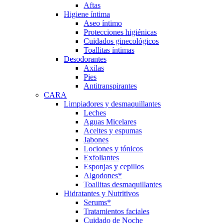
Aftas
Higiene íntima
Aseo íntimo
Protecciones higiénicas
Cuidados ginecológicos
Toallitas íntimas
Desodorantes
Axilas
Pies
Antitranspirantes
CARA
Limpiadores y desmaquillantes
Leches
Aguas Micelares
Aceites y espumas
Jabones
Lociones y tónicos
Exfoliantes
Esponjas y cepillos
Algodones*
Toallitas desmaquillantes
Hidratantes y Nutritivos
Serums*
Tratamientos faciales
Cuidado de Noche