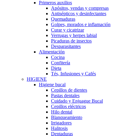
Primeros auxilios
Apósitos, vendas y compresas
Antisépticos y desinfectantes
Quemaduras
Golpes, morados e inflamación
Curar y cicatrizar
Verrugas y herpes labial
Picaduras de insectos
Desparasitantes
Alimentación
Cocina
Confitería
Dieta
Tés, Infusiones y Cafés
HIGIENE
Higiene bucal
Cepillos de dientes
Pastas dentales
Cuidado y Enjuague Bucal
Cepillos eléctricos
Hilo dental
Blanqueamiento
Irrigadores
Halitosis
Dentaduras