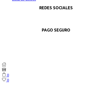
REDES SOCIALES
Facebook
Instagram
Whatsapp
PAGO SEGURO
0
0