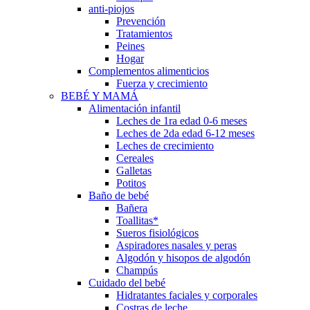
anti-piojos
Prevención
Tratamientos
Peines
Hogar
Complementos alimenticios
Fuerza y crecimiento
BEBÉ Y MAMÁ
Alimentación infantil
Leches de 1ra edad 0-6 meses
Leches de 2da edad 6-12 meses
Leches de crecimiento
Cereales
Galletas
Potitos
Baño de bebé
Bañera
Toallitas*
Sueros fisiológicos
Aspiradores nasales y peras
Algodón y hisopos de algodón
Champús
Cuidado del bebé
Hidratantes faciales y corporales
Costras de leche