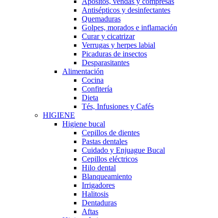
Apósitos, vendas y compresas
Antisépticos y desinfectantes
Quemaduras
Golpes, morados e inflamación
Curar y cicatrizar
Verrugas y herpes labial
Picaduras de insectos
Desparasitantes
Alimentación
Cocina
Confitería
Dieta
Tés, Infusiones y Cafés
HIGIENE
Higiene bucal
Cepillos de dientes
Pastas dentales
Cuidado y Enjuague Bucal
Cepillos eléctricos
Hilo dental
Blanqueamiento
Irrigadores
Halitosis
Dentaduras
Aftas