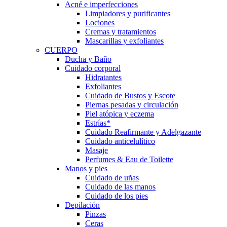
Acné e imperfecciones
Limpiadores y purificantes
Lociones
Cremas y tratamientos
Mascarillas y exfoliantes
CUERPO
Ducha y Baño
Cuidado corporal
Hidratantes
Exfoliantes
Cuidado de Bustos y Escote
Piernas pesadas y circulación
Piel atópica y eczema
Estrías*
Cuidado Reafirmante y Adelgazante
Cuidado anticelulítico
Masaje
Perfumes & Eau de Toilette
Manos y pies
Cuidado de uñas
Cuidado de las manos
Cuidado de los pies
Depilación
Pinzas
Ceras