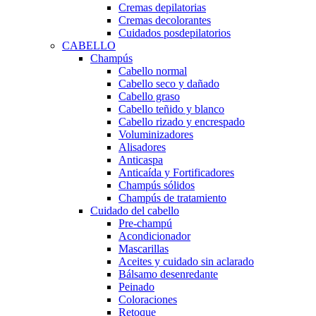
Cremas depilatorias
Cremas decolorantes
Cuidados posdepilatorios
CABELLO
Champús
Cabello normal
Cabello seco y dañado
Cabello graso
Cabello teñido y blanco
Cabello rizado y encrespado
Voluminizadores
Alisadores
Anticaspa
Anticaída y Fortificadores
Champús sólidos
Champús de tratamiento
Cuidado del cabello
Pre-champú
Acondicionador
Mascarillas
Aceites y cuidado sin aclarado
Bálsamo desenredante
Peinado
Coloraciones
Retoque