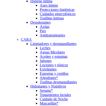
Higiene íntima
Aseo íntimo
Protecciones higiénicas
Cuidados ginecológicos
Toallitas íntimas
Desodorantes
Axilas
Pies
Antitranspirantes
CARA
Limpiadores y desmaquillantes
Leches
Aguas Micelares
Aceites y espumas
Jabones
Lociones y tónicos
Exfoliantes
Esponjas y cepillos
Algodones*
Toallitas desmaquillantes
Hidratantes y Nutritivos
Serums*
Tratamientos faciales
Cuidado de Noche
Mascarillas*