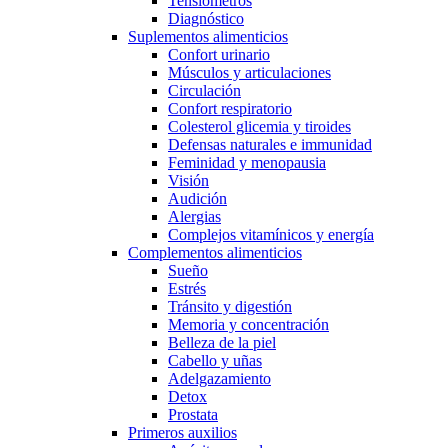
Tensiómetros
Diagnóstico
Suplementos alimenticios
Confort urinario
Músculos y articulaciones
Circulación
Confort respiratorio
Colesterol glicemia y tiroides
Defensas naturales e immunidad
Feminidad y menopausia
Visión
Audición
Alergias
Complejos vitamínicos y energía
Complementos alimenticios
Sueño
Estrés
Tránsito y digestión
Memoria y concentración
Belleza de la piel
Cabello y uñas
Adelgazamiento
Detox
Prostata
Primeros auxilios