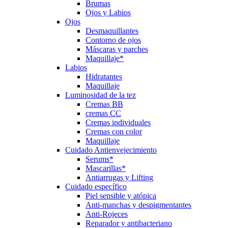
Brumas
Ojos y Labios
Ojos
Desmaquillantes
Contorno de ojos
Máscaras y parches
Maquillaje*
Labios
Hidratantes
Maquillaje
Luminosidad de la tez
Cremas BB
cremas CC
Cremas individuales
Cremas con color
Maquillaje
Cuidado Antienvejecimiento
Serums*
Mascarillas*
Antiarrugas y Lifting
Cuidado específico
Piel sensible y atópica
Anti-manchas y despigmentantes
Anti-Rojeces
Reparador y antibacteriano