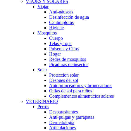
VIAJES Y SOLARES
Viajar
Anti-náuseas
Desinfección de agua
Cantimploras
Higiene
Mosquitos
Cuerpo
Telas y ropa
Pulseras y Clips
Hogar
Redes de mosquitos
Picaduras de insectos
Solar
Proteccion solar
Despues del sol
Autobronceadores y bronceadores
Gafas de sol para niños
Complementos alimenticios solares
VETERINARIO
Perros
Desparasitantes
Anti-pulgas y garrapatas
Dermatología
Articulaciones