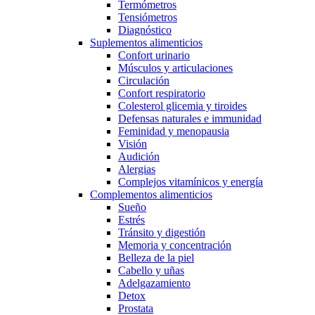
Termómetros
Tensiómetros
Diagnóstico
Suplementos alimenticios
Confort urinario
Músculos y articulaciones
Circulación
Confort respiratorio
Colesterol glicemia y tiroides
Defensas naturales e immunidad
Feminidad y menopausia
Visión
Audición
Alergias
Complejos vitamínicos y energía
Complementos alimenticios
Sueño
Estrés
Tránsito y digestión
Memoria y concentración
Belleza de la piel
Cabello y uñas
Adelgazamiento
Detox
Prostata