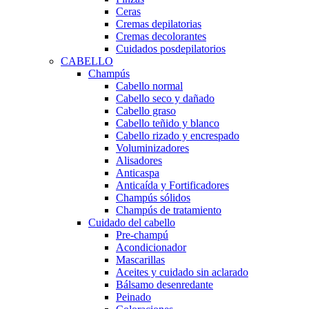
Ceras
Cremas depilatorias
Cremas decolorantes
Cuidados posdepilatorios
CABELLO
Champús
Cabello normal
Cabello seco y dañado
Cabello graso
Cabello teñido y blanco
Cabello rizado y encrespado
Voluminizadores
Alisadores
Anticaspa
Anticaída y Fortificadores
Champús sólidos
Champús de tratamiento
Cuidado del cabello
Pre-champú
Acondicionador
Mascarillas
Aceites y cuidado sin aclarado
Bálsamo desenredante
Peinado