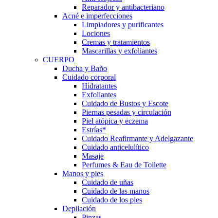
Reparador y antibacteriano
Acné e imperfecciones
Limpiadores y purificantes
Lociones
Cremas y tratamientos
Mascarillas y exfoliantes
CUERPO
Ducha y Baño
Cuidado corporal
Hidratantes
Exfoliantes
Cuidado de Bustos y Escote
Piernas pesadas y circulación
Piel atópica y eczema
Estrías*
Cuidado Reafirmante y Adelgazante
Cuidado anticelulítico
Masaje
Perfumes & Eau de Toilette
Manos y pies
Cuidado de uñas
Cuidado de las manos
Cuidado de los pies
Depilación
Pinzas