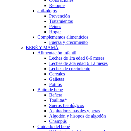
Coloraciones
Retoque
anti-piojos
Prevención
Tratamientos
Peines
Hogar
Complementos alimenticios
Fuerza y crecimiento
BEBÉ Y MAMÁ
Alimentación infantil
Leches de 1ra edad 0-6 meses
Leches de 2da edad 6-12 meses
Leches de crecimiento
Cereales
Galletas
Potitos
Baño de bebé
Bañera
Toallitas*
Sueros fisiológicos
Aspiradores nasales y peras
Algodón y hisopos de algodón
Champús
Cuidado del bebé