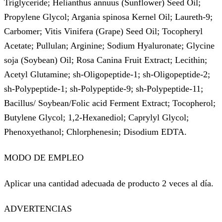
Triglyceride; Helianthus annuus (Sunflower) Seed Oil;
Propylene Glycol; Argania spinosa Kernel Oil; Laureth-9;
Carbomer; Vitis Vinifera (Grape) Seed Oil; Tocopheryl
Acetate; Pullulan; Arginine; Sodium Hyaluronate; Glycine
soja (Soybean) Oil; Rosa Canina Fruit Extract; Lecithin;
Acetyl Glutamine; sh-Oligopeptide-1; sh-Oligopeptide-2;
sh-Polypeptide-1; sh-Polypeptide-9; sh-Polypeptide-11;
Bacillus/ Soybean/Folic acid Ferment Extract; Tocopherol;
Butylene Glycol; 1,2-Hexanediol; Caprylyl Glycol;
Phenoxyethanol; Chlorphenesin; Disodium EDTA.
MODO DE EMPLEO
Aplicar una cantidad adecuada de producto 2 veces al día.
ADVERTENCIAS