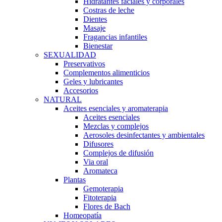
Hidratantes faciales y corporales
Costras de leche
Dientes
Masaje
Fragancias infantiles
Bienestar
SEXUALIDAD
Preservativos
Complementos alimenticios
Geles y lubricantes
Accesorios
NATURAL
Aceites esenciales y aromaterapia
Aceites esenciales
Mezclas y complejos
Aerosoles desinfectantes y ambientales
Difusores
Complejos de difusión
Via oral
Aromateca
Plantas
Gemoterapia
Fitoterapia
Flores de Bach
Homeopatía