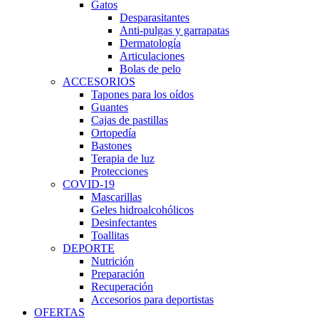
Gatos
Desparasitantes
Anti-pulgas y garrapatas
Dermatología
Articulaciones
Bolas de pelo
ACCESORIOS
Tapones para los oídos
Guantes
Cajas de pastillas
Ortopedía
Bastones
Terapia de luz
Protecciones
COVID-19
Mascarillas
Geles hidroalcohólicos
Desinfectantes
Toallitas
DEPORTE
Nutrición
Preparación
Recuperación
Accesorios para deportistas
OFERTAS