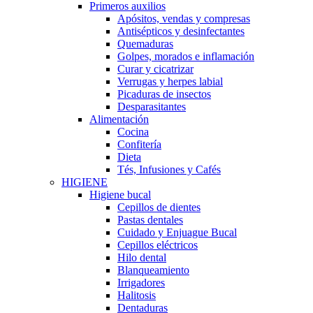
Primeros auxilios
Apósitos, vendas y compresas
Antisépticos y desinfectantes
Quemaduras
Golpes, morados e inflamación
Curar y cicatrizar
Verrugas y herpes labial
Picaduras de insectos
Desparasitantes
Alimentación
Cocina
Confitería
Dieta
Tés, Infusiones y Cafés
HIGIENE
Higiene bucal
Cepillos de dientes
Pastas dentales
Cuidado y Enjuague Bucal
Cepillos eléctricos
Hilo dental
Blanqueamiento
Irrigadores
Halitosis
Dentaduras