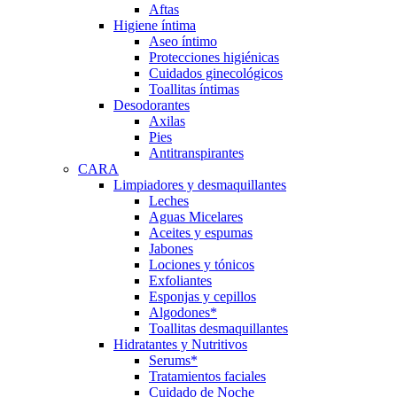
Aftas
Higiene íntima
Aseo íntimo
Protecciones higiénicas
Cuidados ginecológicos
Toallitas íntimas
Desodorantes
Axilas
Pies
Antitranspirantes
CARA
Limpiadores y desmaquillantes
Leches
Aguas Micelares
Aceites y espumas
Jabones
Lociones y tónicos
Exfoliantes
Esponjas y cepillos
Algodones*
Toallitas desmaquillantes
Hidratantes y Nutritivos
Serums*
Tratamientos faciales
Cuidado de Noche