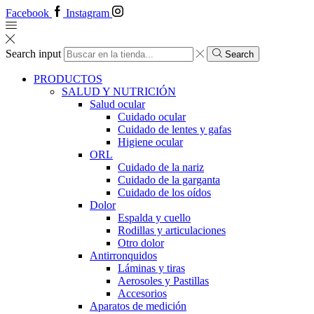
Facebook
Instagram
Search input
Search
PRODUCTOS
SALUD Y NUTRICIÓN
Salud ocular
Cuidado ocular
Cuidado de lentes y gafas
Higiene ocular
ORL
​​Cuidado de la nariz
​​Cuidado de la garganta
​​Cuidado de los oídos
Dolor
Espalda y cuello
Rodillas y articulaciones
Otro dolor
Antirronquidos
Láminas y tiras
Aerosoles y Pastillas
Accesorios
Aparatos de medición