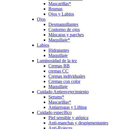
Mascarillas*
Brumas
Ojos y Labios
Ojos
Desmaquillantes
Contorno de ojos
Máscaras y parches
Maquillaje*
Labios
Hidratantes
Maquillaje
Luminosidad de la tez
Cremas BB
cremas CC
Cremas individuales
Cremas con color
Maquillaje
Cuidado Antienvejecimiento
Serums*
Mascarillas*
Antiarrugas y Lifting
Cuidado específico
Piel sensible y atópica
Anti-manchas y despigmentantes
Anti-Rojeces