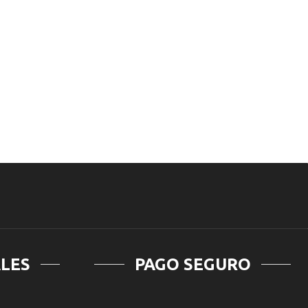
Triptófano
Melatonina
Con
Magnesio
Y
Vit
B6
60
Comp
cantidad
ALES
PAGO SEGURO
gram
hatsapp