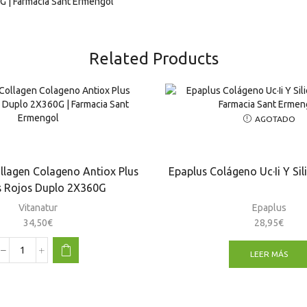
Related Products
AGOTADO
llagen Colageno Antiox Plus
Epaplus Colágeno Uc·Ii Y Si
s Rojos Duplo 2X360G
Vitanatur
Epaplus
34,50
€
28,95
€
LEER MÁS
Vitanatur
Collagen
Colageno
Antiox