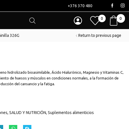
+376 370 480
0
0
inilla 326G
Return to previous page
no hidrolizado bioasimilable, Ácido Hialurónico, Magnesio y Vitaminas C,
miento de huesos y músculos en condiciones normales, a la formación de
ducción del cansancio y la fatiga.
iones
,
SALUD Y NUTRICIÓN
,
Suplementos alimenticios