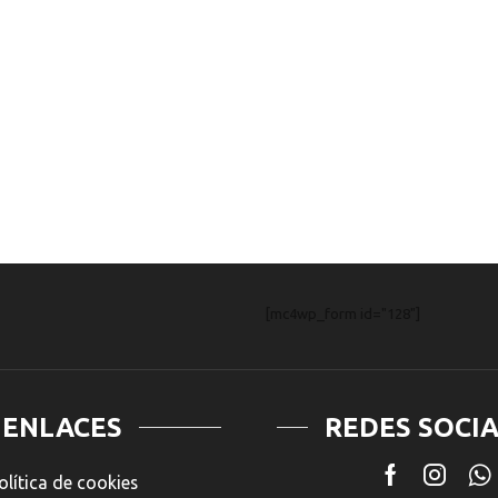
Plus
Frutos
Rojos
Duplo
2X360G
cantidad
[mc4wp_form id="128"]
ENLACES
REDES SOCI
olítica de cookies
Facebook
Insta
W