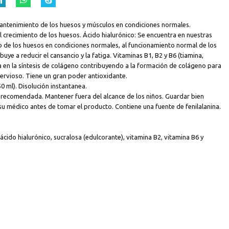
l mantenimiento de los huesos y músculos en condiciones normales.
n el crecimiento de los huesos. Ácido hialurónico: Se encuentra en nuestras
nto de los huesos en condiciones normales, al funcionamiento normal de los
uye a reducir el cansancio y la fatiga. Vitaminas B1, B2 y B6 (tiamina,
úa en la síntesis de colágeno contribuyendo a la formación de colágeno para
 nervioso. Tiene un gran poder antioxidante.
0 ml). Disolución instantanea.
ia recomendada. Mantener fuera del alcance de los niños. Guardar bien
 su médico antes de tomar el producto. Contiene una fuente de fenilalanina.
ácido hialurónico, sucralosa (edulcorante), vitamina B2, vitamina B6 y