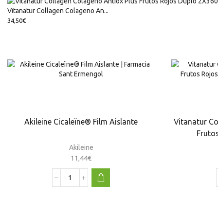
Vitanatur Collagen Colageno An...
34,50
€
Akileine Cicaleïne® Film Aislante
Vitanatur Co
Fruto
Akileine
11,44
€
Akileine
Cicaleïne®
Film
Aislante