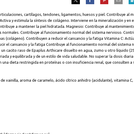
 articulaciones, cartílagos, tendones, ligamentos, huesos y piel. Contribuye a
o: Activa y estimula la síntesis de colágeno. Interviene en la mineralización y e
. Contribuye a mantener la piel hidratada. Magnesio: Contribuye al mantenimie
es normales. Contribuye al funcionamiento normal del sistema nervioso. Contrib
nas (colágeno). Contribuyen a reducir el cansancio y la fatiga Vitamina C: Act
ucir el cansancio y la fatiga Contribuye al funcionamiento normal del sistema
n cacito raso de Epaplus Arthicare disuelto en agua, zumo u otro líquido (25
iada y equilibrada y de un estilo de vida saludable. No superar la dosis diar
 una dieta restringida en proteínas o con insuficiencia renal, que consulten a
e vainilla, aroma de caramelo, ácido cítrico anhidro (acidulante), vitamina C, 