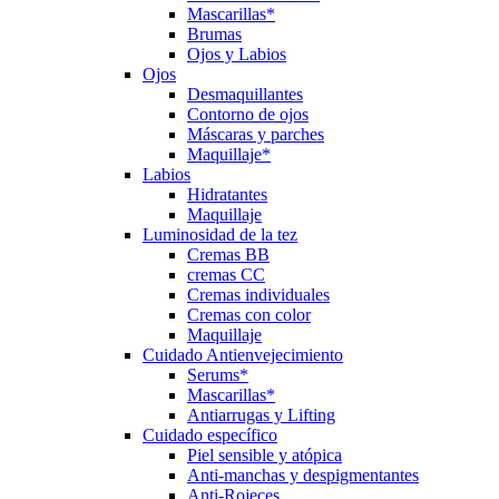
Mascarillas*
Brumas
Ojos y Labios
Ojos
Desmaquillantes
Contorno de ojos
Máscaras y parches
Maquillaje*
Labios
Hidratantes
Maquillaje
Luminosidad de la tez
Cremas BB
cremas CC
Cremas individuales
Cremas con color
Maquillaje
Cuidado Antienvejecimiento
Serums*
Mascarillas*
Antiarrugas y Lifting
Cuidado específico
Piel sensible y atópica
Anti-manchas y despigmentantes
Anti-Rojeces