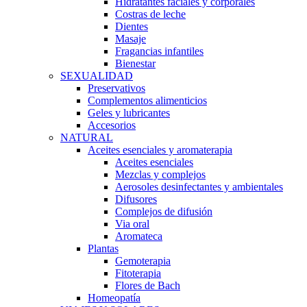
Hidratantes faciales y corporales
Costras de leche
Dientes
Masaje
Fragancias infantiles
Bienestar
SEXUALIDAD
Preservativos
Complementos alimenticios
Geles y lubricantes
Accesorios
NATURAL
Aceites esenciales y aromaterapia
Aceites esenciales
Mezclas y complejos
Aerosoles desinfectantes y ambientales
Difusores
Complejos de difusión
Via oral
Aromateca
Plantas
Gemoterapia
Fitoterapia
Flores de Bach
Homeopatía