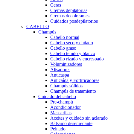
Ceras
Cremas depilatorias
Cremas decolorantes
Cuidados posdepilatorios
CABELLO
Champús
Cabello normal
Cabello seco y dañado
Cabello graso
Cabello teñido y blanco
Cabello rizado y encrespado
Voluminizadores
Alisadores
Anticaspa
Anticaída y Fortificadores
Champús sólidos
Champús de tratamiento
Cuidado del cabello
Pre-champú
Acondicionador
Mascarillas
Aceites y cuidado sin aclarado
Bálsamo desenredante
Peinado