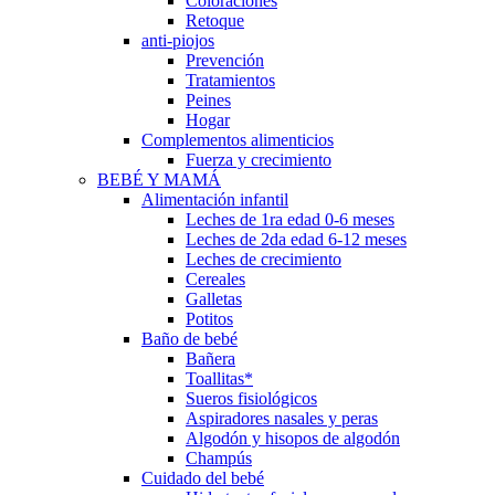
Coloraciones
Retoque
anti-piojos
Prevención
Tratamientos
Peines
Hogar
Complementos alimenticios
Fuerza y crecimiento
BEBÉ Y MAMÁ
Alimentación infantil
Leches de 1ra edad 0-6 meses
Leches de 2da edad 6-12 meses
Leches de crecimiento
Cereales
Galletas
Potitos
Baño de bebé
Bañera
Toallitas*
Sueros fisiológicos
Aspiradores nasales y peras
Algodón y hisopos de algodón
Champús
Cuidado del bebé