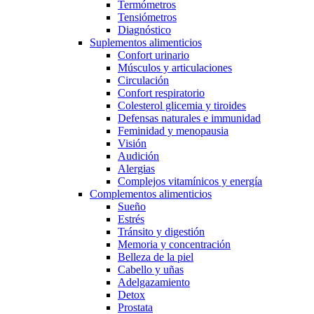
Termómetros
Tensiómetros
Diagnóstico
Suplementos alimenticios
Confort urinario
Músculos y articulaciones
Circulación
Confort respiratorio
Colesterol glicemia y tiroides
Defensas naturales e immunidad
Feminidad y menopausia
Visión
Audición
Alergias
Complejos vitamínicos y energía
Complementos alimenticios
Sueño
Estrés
Tránsito y digestión
Memoria y concentración
Belleza de la piel
Cabello y uñas
Adelgazamiento
Detox
Prostata