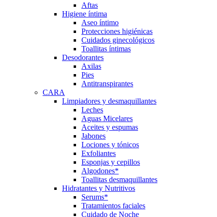
Aftas
Higiene íntima
Aseo íntimo
Protecciones higiénicas
Cuidados ginecológicos
Toallitas íntimas
Desodorantes
Axilas
Pies
Antitranspirantes
CARA
Limpiadores y desmaquillantes
Leches
Aguas Micelares
Aceites y espumas
Jabones
Lociones y tónicos
Exfoliantes
Esponjas y cepillos
Algodones*
Toallitas desmaquillantes
Hidratantes y Nutritivos
Serums*
Tratamientos faciales
Cuidado de Noche