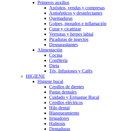
Primeros auxilios
Apósitos, vendas y compresas
Antisépticos y desinfectantes
Quemaduras
Golpes, morados e inflamación
Curar y cicatrizar
Verrugas y herpes labial
Picaduras de insectos
Desparasitantes
Alimentación
Cocina
Confitería
Dieta
Tés, Infusiones y Cafés
HIGIENE
Higiene bucal
Cepillos de dientes
Pastas dentales
Cuidado y Enjuague Bucal
Cepillos eléctricos
Hilo dental
Blanqueamiento
Irrigadores
Halitosis
Dentaduras