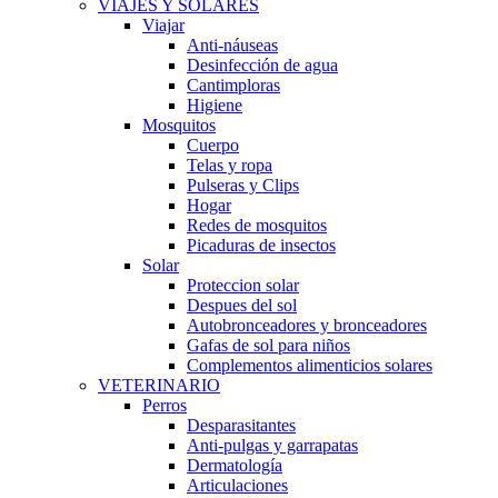
VIAJES Y SOLARES
Viajar
Anti-náuseas
Desinfección de agua
Cantimploras
Higiene
Mosquitos
Cuerpo
Telas y ropa
Pulseras y Clips
Hogar
Redes de mosquitos
Picaduras de insectos
Solar
Proteccion solar
Despues del sol
Autobronceadores y bronceadores
Gafas de sol para niños
Complementos alimenticios solares
VETERINARIO
Perros
Desparasitantes
Anti-pulgas y garrapatas
Dermatología
Articulaciones