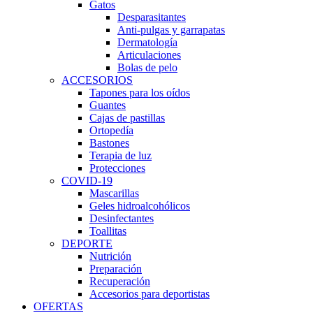
Gatos
Desparasitantes
Anti-pulgas y garrapatas
Dermatología
Articulaciones
Bolas de pelo
ACCESORIOS
Tapones para los oídos
Guantes
Cajas de pastillas
Ortopedía
Bastones
Terapia de luz
Protecciones
COVID-19
Mascarillas
Geles hidroalcohólicos
Desinfectantes
Toallitas
DEPORTE
Nutrición
Preparación
Recuperación
Accesorios para deportistas
OFERTAS