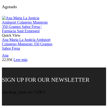
Agotado
Quick View
Ana Maria La Justicia Amlsport
Colageno Magnesio 350 Gramos
Sabor Fresa
Ana
22,95
€
Leer más
SIGN UP FOR OUR NEWSLETTER
[mc4wp_form id="128"]