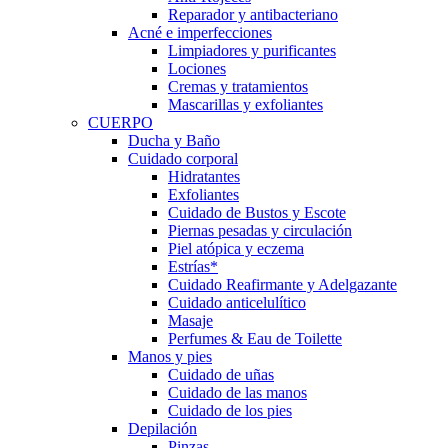
Reparador y antibacteriano
Acné e imperfecciones
Limpiadores y purificantes
Lociones
Cremas y tratamientos
Mascarillas y exfoliantes
CUERPO
Ducha y Baño
Cuidado corporal
Hidratantes
Exfoliantes
Cuidado de Bustos y Escote
Piernas pesadas y circulación
Piel atópica y eczema
Estrías*
Cuidado Reafirmante y Adelgazante
Cuidado anticelulítico
Masaje
Perfumes & Eau de Toilette
Manos y pies
Cuidado de uñas
Cuidado de las manos
Cuidado de los pies
Depilación
Pinzas