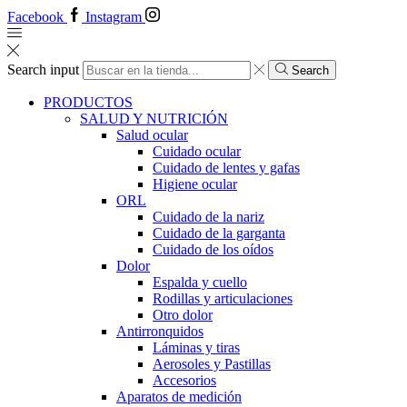
Facebook
Instagram
Search input
Search
PRODUCTOS
SALUD Y NUTRICIÓN
Salud ocular
Cuidado ocular
Cuidado de lentes y gafas
Higiene ocular
ORL
​​Cuidado de la nariz
​​Cuidado de la garganta
​​Cuidado de los oídos
Dolor
Espalda y cuello
Rodillas y articulaciones
Otro dolor
Antirronquidos
Láminas y tiras
Aerosoles y Pastillas
Accesorios
Aparatos de medición