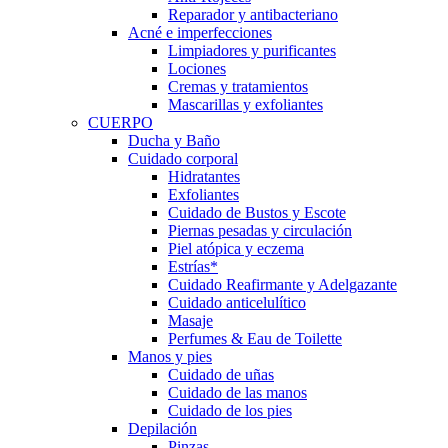
Reparador y antibacteriano
Acné e imperfecciones
Limpiadores y purificantes
Lociones
Cremas y tratamientos
Mascarillas y exfoliantes
CUERPO
Ducha y Baño
Cuidado corporal
Hidratantes
Exfoliantes
Cuidado de Bustos y Escote
Piernas pesadas y circulación
Piel atópica y eczema
Estrías*
Cuidado Reafirmante y Adelgazante
Cuidado anticelulítico
Masaje
Perfumes & Eau de Toilette
Manos y pies
Cuidado de uñas
Cuidado de las manos
Cuidado de los pies
Depilación
Pinzas