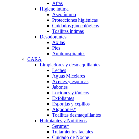
Aftas
Higiene íntima
Aseo íntimo
Protecciones higiénicas
Cuidados ginecológicos
Toallitas íntimas
Desodorantes
Axilas
Pies
Antitranspirantes
CARA
Limpiadores y desmaquillantes
Leches
Aguas Micelares
Aceites y espumas
Jabones
Lociones y tónicos
Exfoliantes
Esponjas y cepillos
Algodones*
Toallitas desmaquillantes
Hidratantes y Nutritivos
Serums*
Tratamientos faciales
Cuidado de Noche