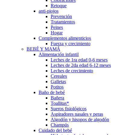
Coloraciones
Retoque
anti-piojos
Prevención
Tratamientos
Peines
Hogar
Complementos alimenticios
Fuerza y crecimiento
BEBÉ Y MAMÁ
Alimentación infantil
Leches de 1ra edad 0-6 meses
Leches de 2da edad 6-12 meses
Leches de crecimiento
Cereales
Galletas
Potitos
Baño de bebé
Bañera
Toallitas*
Sueros fisiológicos
Aspiradores nasales y peras
Algodón y hisopos de algodón
Champús
Cuidado del bebé