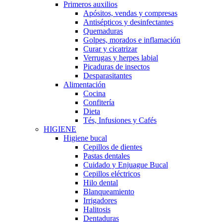
Primeros auxilios
Apósitos, vendas y compresas
Antisépticos y desinfectantes
Quemaduras
Golpes, morados e inflamación
Curar y cicatrizar
Verrugas y herpes labial
Picaduras de insectos
Desparasitantes
Alimentación
Cocina
Confitería
Dieta
Tés, Infusiones y Cafés
HIGIENE
Higiene bucal
Cepillos de dientes
Pastas dentales
Cuidado y Enjuague Bucal
Cepillos eléctricos
Hilo dental
Blanqueamiento
Irrigadores
Halitosis
Dentaduras