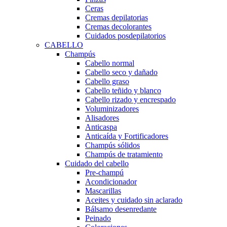
Ceras
Cremas depilatorias
Cremas decolorantes
Cuidados posdepilatorios
CABELLO
Champús
Cabello normal
Cabello seco y dañado
Cabello graso
Cabello teñido y blanco
Cabello rizado y encrespado
Voluminizadores
Alisadores
Anticaspa
Anticaída y Fortificadores
Champús sólidos
Champús de tratamiento
Cuidado del cabello
Pre-champú
Acondicionador
Mascarillas
Aceites y cuidado sin aclarado
Bálsamo desenredante
Peinado