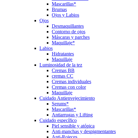
Mascarillas*
Brumas
Ojos y Labios
Ojos
Desmaquillantes
Contorno de ojos
Máscaras y parches
Maquillaje*
Labios
Hidratantes
Maquillaje
Luminosidad de la tez
Cremas BB
cremas CC
Cremas individuales
Cremas con color
Maquillaje
Cuidado Antienvejecimiento
Serums*
Mascarillas*
Antiarrugas y Lifting
Cuidado específico
Piel sensible y atópica
Anti-manchas y despigmentantes
Anti-Rojeces