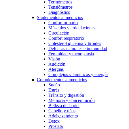
Termómetros
Tensiómetros
Diagnóstico
Suplementos alimenticios
Confort urinario
Músculos y articulaciones
Circulación
Confort respiratorio
Colesterol glicemia y tiroides
Defensas naturales e immunidad
Feminidad y menopausia
Visión
Audición
Alergias
Complejos vitamínicos y energía
Complementos alimenticios
Sueño
Estrés
Tránsito y digestión
Memoria y concentración
Belleza de la piel
Cabello y uñas
Adelgazamiento
Detox
Prostata