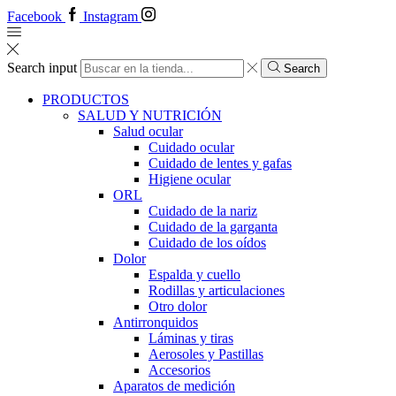
Facebook
Instagram
Search input
Search
PRODUCTOS
SALUD Y NUTRICIÓN
Salud ocular
Cuidado ocular
Cuidado de lentes y gafas
Higiene ocular
ORL
​​Cuidado de la nariz
​​Cuidado de la garganta
​​Cuidado de los oídos
Dolor
Espalda y cuello
Rodillas y articulaciones
Otro dolor
Antirronquidos
Láminas y tiras
Aerosoles y Pastillas
Accesorios
Aparatos de medición