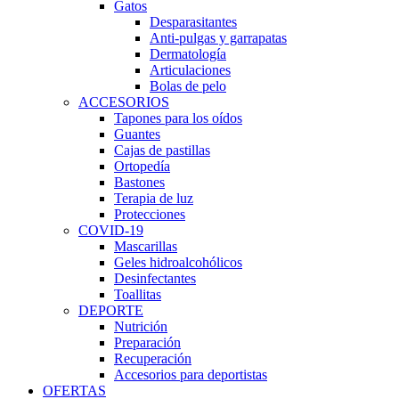
Gatos
Desparasitantes
Anti-pulgas y garrapatas
Dermatología
Articulaciones
Bolas de pelo
ACCESORIOS
Tapones para los oídos
Guantes
Cajas de pastillas
Ortopedía
Bastones
Terapia de luz
Protecciones
COVID-19
Mascarillas
Geles hidroalcohólicos
Desinfectantes
Toallitas
DEPORTE
Nutrición
Preparación
Recuperación
Accesorios para deportistas
OFERTAS