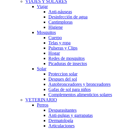
VIAJES Y SOLARES
Viajar
Anti-náuseas
Desinfección de agua
Cantimploras
Higiene
Mosquitos
Cuerpo
Telas y ropa
Pulseras y Clips
Hogar
Redes de mosquitos
Picaduras de insectos
Solar
Proteccion solar
Despues del sol
Autobronceadores y bronceadores
Gafas de sol para niños
Complementos alimenticios solares
VETERINARIO
Perros
Desparasitantes
Anti-pulgas y garrapatas
Dermatología
Articulaciones