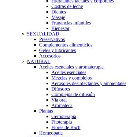
Hidratantes faciales y corporales
Costras de leche
Dientes
Masaje
Fragancias infantiles
Bienestar
SEXUALIDAD
Preservativos
Complementos alimenticios
Geles y lubricantes
Accesorios
NATURAL
Aceites esenciales y aromaterapia
Aceites esenciales
Mezclas y complejos
Aerosoles desinfectantes y ambientales
Difusores
Complejos de difusión
Via oral
Aromateca
Plantas
Gemoterapia
Fitoterapia
Flores de Bach
Homeopatía