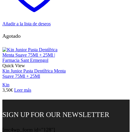
Añadir a la lista de deseos
Agotado
Quick View
Kin Junior Pasta Dentífrica Menta
Suave 75Ml + 25Ml
Kin
3,50
€
Leer más
SIGN UP FOR OUR NEWSLETTER
[mc4wp_form id="128"]