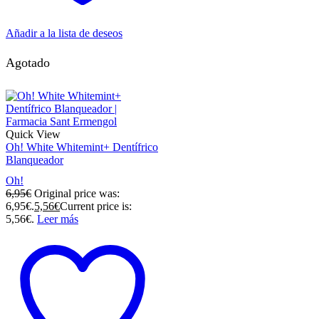
Añadir a la lista de deseos
Agotado
Quick View
Oh! White Whitemint+ Dentífrico
Blanqueador
Oh!
6,95
€
Original price was:
6,95€.
5,56
€
Current price is:
5,56€.
Leer más