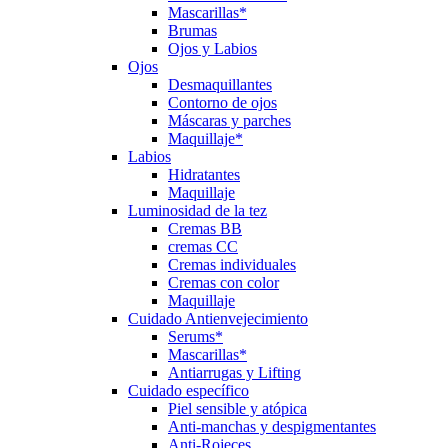
Mascarillas*
Brumas
Ojos y Labios
Ojos
Desmaquillantes
Contorno de ojos
Máscaras y parches
Maquillaje*
Labios
Hidratantes
Maquillaje
Luminosidad de la tez
Cremas BB
cremas CC
Cremas individuales
Cremas con color
Maquillaje
Cuidado Antienvejecimiento
Serums*
Mascarillas*
Antiarrugas y Lifting
Cuidado específico
Piel sensible y atópica
Anti-manchas y despigmentantes
Anti-Rojeces