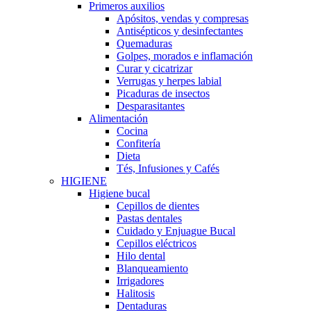
Primeros auxilios
Apósitos, vendas y compresas
Antisépticos y desinfectantes
Quemaduras
Golpes, morados e inflamación
Curar y cicatrizar
Verrugas y herpes labial
Picaduras de insectos
Desparasitantes
Alimentación
Cocina
Confitería
Dieta
Tés, Infusiones y Cafés
HIGIENE
Higiene bucal
Cepillos de dientes
Pastas dentales
Cuidado y Enjuague Bucal
Cepillos eléctricos
Hilo dental
Blanqueamiento
Irrigadores
Halitosis
Dentaduras