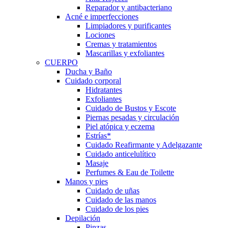
Reparador y antibacteriano
Acné e imperfecciones
Limpiadores y purificantes
Lociones
Cremas y tratamientos
Mascarillas y exfoliantes
CUERPO
Ducha y Baño
Cuidado corporal
Hidratantes
Exfoliantes
Cuidado de Bustos y Escote
Piernas pesadas y circulación
Piel atópica y eczema
Estrías*
Cuidado Reafirmante y Adelgazante
Cuidado anticelulítico
Masaje
Perfumes & Eau de Toilette
Manos y pies
Cuidado de uñas
Cuidado de las manos
Cuidado de los pies
Depilación
Pinzas