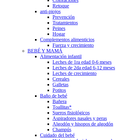
Coloraciones
Retoque
anti-piojos
Prevención
Tratamientos
Peines
Hogar
Complementos alimenticios
Fuerza y crecimiento
BEBÉ Y MAMÁ
Alimentación infantil
Leches de 1ra edad 0-6 meses
Leches de 2da edad 6-12 meses
Leches de crecimiento
Cereales
Galletas
Potitos
Baño de bebé
Bañera
Toallitas*
Sueros fisiológicos
Aspiradores nasales y peras
Algodón y hisopos de algodón
Champús
Cuidado del bebé