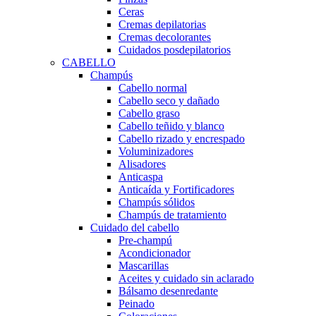
Ceras
Cremas depilatorias
Cremas decolorantes
Cuidados posdepilatorios
CABELLO
Champús
Cabello normal
Cabello seco y dañado
Cabello graso
Cabello teñido y blanco
Cabello rizado y encrespado
Voluminizadores
Alisadores
Anticaspa
Anticaída y Fortificadores
Champús sólidos
Champús de tratamiento
Cuidado del cabello
Pre-champú
Acondicionador
Mascarillas
Aceites y cuidado sin aclarado
Bálsamo desenredante
Peinado