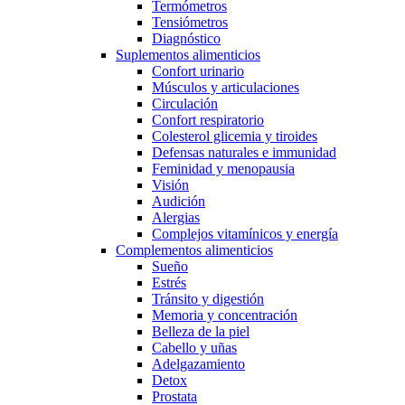
Termómetros
Tensiómetros
Diagnóstico
Suplementos alimenticios
Confort urinario
Músculos y articulaciones
Circulación
Confort respiratorio
Colesterol glicemia y tiroides
Defensas naturales e immunidad
Feminidad y menopausia
Visión
Audición
Alergias
Complejos vitamínicos y energía
Complementos alimenticios
Sueño
Estrés
Tránsito y digestión
Memoria y concentración
Belleza de la piel
Cabello y uñas
Adelgazamiento
Detox
Prostata