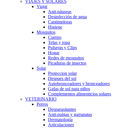
VIAJES Y SOLARES
Viajar
Anti-náuseas
Desinfección de agua
Cantimploras
Higiene
Mosquitos
Cuerpo
Telas y ropa
Pulseras y Clips
Hogar
Redes de mosquitos
Picaduras de insectos
Solar
Proteccion solar
Despues del sol
Autobronceadores y bronceadores
Gafas de sol para niños
Complementos alimenticios solares
VETERINARIO
Perros
Desparasitantes
Anti-pulgas y garrapatas
Dermatología
Articulaciones