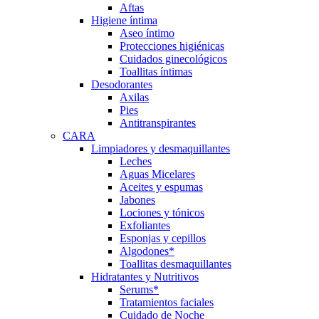
Aftas
Higiene íntima
Aseo íntimo
Protecciones higiénicas
Cuidados ginecológicos
Toallitas íntimas
Desodorantes
Axilas
Pies
Antitranspirantes
CARA
Limpiadores y desmaquillantes
Leches
Aguas Micelares
Aceites y espumas
Jabones
Lociones y tónicos
Exfoliantes
Esponjas y cepillos
Algodones*
Toallitas desmaquillantes
Hidratantes y Nutritivos
Serums*
Tratamientos faciales
Cuidado de Noche