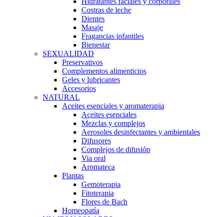
Hidratantes faciales y corporales
Costras de leche
Dientes
Masaje
Fragancias infantiles
Bienestar
SEXUALIDAD
Preservativos
Complementos alimenticios
Geles y lubricantes
Accesorios
NATURAL
Aceites esenciales y aromaterapia
Aceites esenciales
Mezclas y complejos
Aerosoles desinfectantes y ambientales
Difusores
Complejos de difusión
Via oral
Aromateca
Plantas
Gemoterapia
Fitoterapia
Flores de Bach
Homeopatía