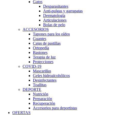
Gatos
Desparasitantes
Anti-pulgas y garrapatas
Dermatología
Articulaciones
Bolas de pelo
ACCESORIOS
Tapones para los oídos
Guantes
Cajas de pastillas
Ortopedía
Bastones
Terapia de luz
Protecciones
COVID-19
Mascarillas
Geles hidroalcohólicos
Desinfectantes
Toallitas
DEPORTE
Nutrición
Preparación
Recuperación
Accesorios para deportistas
OFERTAS