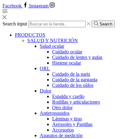
Facebook
Instagram
Search input
Search
PRODUCTOS
SALUD Y NUTRICIÓN
Salud ocular
Cuidado ocular
Cuidado de lentes y gafas
Higiene ocular
ORL
​​Cuidado de la nariz
​​Cuidado de la garganta
​​Cuidado de los oídos
Dolor
Espalda y cuello
Rodillas y articulaciones
Otro dolor
Antirronquidos
Láminas y tiras
Aerosoles y Pastillas
Accesorios
Aparatos de medición