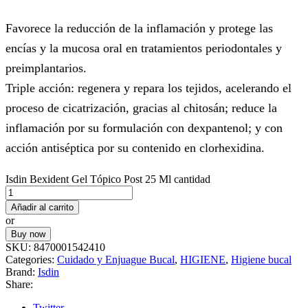
Favorece la reducción de la inflamación y protege las
encías y la mucosa oral en tratamientos periodontales y
preimplantarios.
Triple acción: regenera y repara los tejidos, acelerando el
proceso de cicatrización, gracias al chitosán; reduce la
inflamación por su formulación con dexpantenol; y con
acción antiséptica por su contenido en clorhexidina.
Isdin Bexident Gel Tópico Post 25 Ml cantidad
Añadir al carrito
or
Buy now
SKU:
8470001542410
Categories:
Cuidado y Enjuague Bucal
,
HIGIENE
,
Higiene bucal
Brand:
Isdin
Share:
Twitter