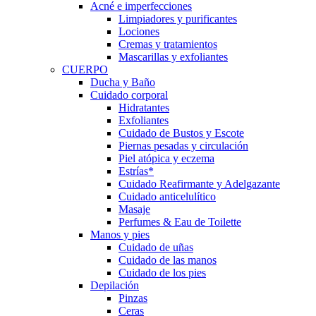
Acné e imperfecciones
Limpiadores y purificantes
Lociones
Cremas y tratamientos
Mascarillas y exfoliantes
CUERPO
Ducha y Baño
Cuidado corporal
Hidratantes
Exfoliantes
Cuidado de Bustos y Escote
Piernas pesadas y circulación
Piel atópica y eczema
Estrías*
Cuidado Reafirmante y Adelgazante
Cuidado anticelulítico
Masaje
Perfumes & Eau de Toilette
Manos y pies
Cuidado de uñas
Cuidado de las manos
Cuidado de los pies
Depilación
Pinzas
Ceras