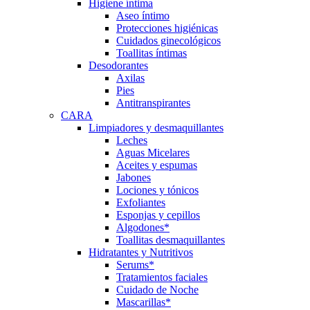
Higiene íntima
Aseo íntimo
Protecciones higiénicas
Cuidados ginecológicos
Toallitas íntimas
Desodorantes
Axilas
Pies
Antitranspirantes
CARA
Limpiadores y desmaquillantes
Leches
Aguas Micelares
Aceites y espumas
Jabones
Lociones y tónicos
Exfoliantes
Esponjas y cepillos
Algodones*
Toallitas desmaquillantes
Hidratantes y Nutritivos
Serums*
Tratamientos faciales
Cuidado de Noche
Mascarillas*