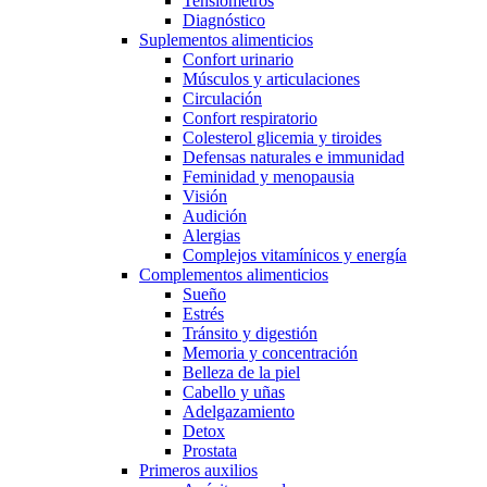
Tensiómetros
Diagnóstico
Suplementos alimenticios
Confort urinario
Músculos y articulaciones
Circulación
Confort respiratorio
Colesterol glicemia y tiroides
Defensas naturales e immunidad
Feminidad y menopausia
Visión
Audición
Alergias
Complejos vitamínicos y energía
Complementos alimenticios
Sueño
Estrés
Tránsito y digestión
Memoria y concentración
Belleza de la piel
Cabello y uñas
Adelgazamiento
Detox
Prostata
Primeros auxilios