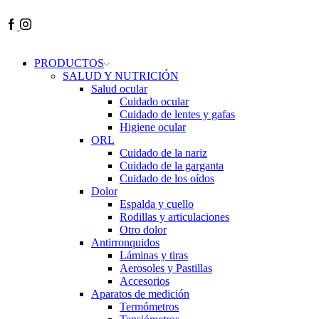
Facebook
Instagram
PRODUCTOS
SALUD Y NUTRICIÓN
Salud ocular
Cuidado ocular
Cuidado de lentes y gafas
Higiene ocular
ORL
​​Cuidado de la nariz
​​Cuidado de la garganta
​​Cuidado de los oídos
Dolor
Espalda y cuello
Rodillas y articulaciones
Otro dolor
Antirronquidos
Láminas y tiras
Aerosoles y Pastillas
Accesorios
Aparatos de medición
Termómetros