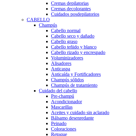
Cremas depilatorias
Cremas decolorantes
Cuidados posdepilatorios
CABELLO
Champús
Cabello normal
Cabello seco y dañado
Cabello graso
Cabello teñido y blanco
Cabello rizado y encrespado
Voluminizadores
Alisadores
Anticaspa
Anticaída y Fortificadores
Champús sólidos
Champús de tratamiento
Cuidado del cabello
Pre-champú
Acondicionador
Mascarillas
Aceites y cuidado sin aclarado
Bálsamo desenredante
Peinado
Coloraciones
Retoque