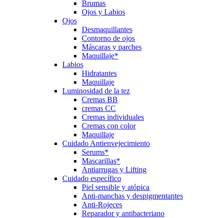
Brumas
Ojos y Labios
Ojos
Desmaquillantes
Contorno de ojos
Máscaras y parches
Maquillaje*
Labios
Hidratantes
Maquillaje
Luminosidad de la tez
Cremas BB
cremas CC
Cremas individuales
Cremas con color
Maquillaje
Cuidado Antienvejecimiento
Serums*
Mascarillas*
Antiarrugas y Lifting
Cuidado específico
Piel sensible y atópica
Anti-manchas y despigmentantes
Anti-Rojeces
Reparador y antibacteriano