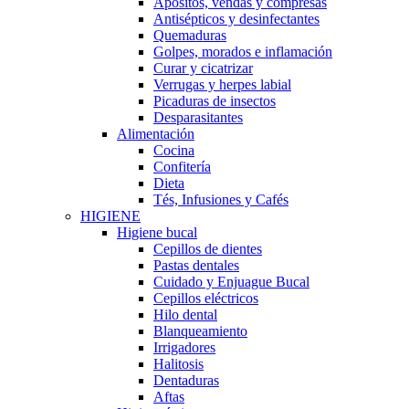
Apósitos, vendas y compresas
Antisépticos y desinfectantes
Quemaduras
Golpes, morados e inflamación
Curar y cicatrizar
Verrugas y herpes labial
Picaduras de insectos
Desparasitantes
Alimentación
Cocina
Confitería
Dieta
Tés, Infusiones y Cafés
HIGIENE
Higiene bucal
Cepillos de dientes
Pastas dentales
Cuidado y Enjuague Bucal
Cepillos eléctricos
Hilo dental
Blanqueamiento
Irrigadores
Halitosis
Dentaduras
Aftas