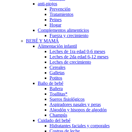
anti-piojos
Prevención
Tratamientos
Peines
Hogar
Complementos alimenticios
Fuerza y crecimiento
BEBÉ Y MAMÁ
Alimentación infantil
Leches de 1ra edad 0-6 meses
Leches de 2da edad 6-12 meses
Leches de crecimiento
Cereales
Galletas
Potitos
Baño de bebé
Bañera
Toallitas*
Sueros fisiológicos
Aspiradores nasales y peras
Algodón y hisopos de algodón
Champús
Cuidado del bebé
Hidratantes faciales y corporales
Costras de leche