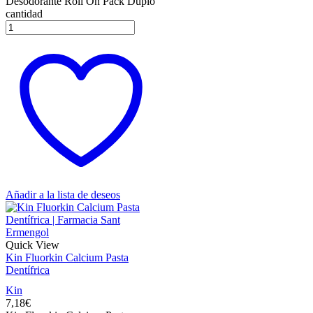
Desodorante Roll On Pack Duplo
cantidad
Añadir a la lista de deseos
Quick View
Kin Fluorkin Calcium Pasta
Dentífrica
Kin
7,18
€