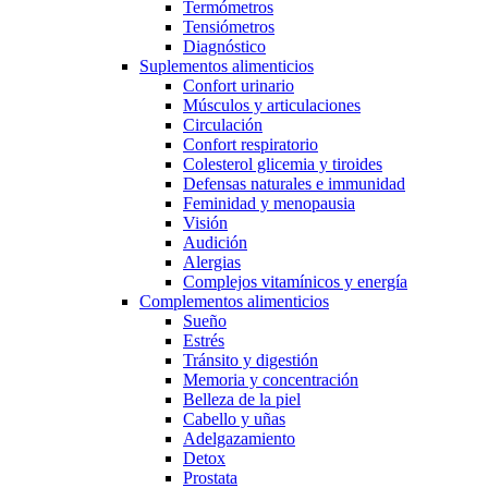
Termómetros
Tensiómetros
Diagnóstico
Suplementos alimenticios
Confort urinario
Músculos y articulaciones
Circulación
Confort respiratorio
Colesterol glicemia y tiroides
Defensas naturales e immunidad
Feminidad y menopausia
Visión
Audición
Alergias
Complejos vitamínicos y energía
Complementos alimenticios
Sueño
Estrés
Tránsito y digestión
Memoria y concentración
Belleza de la piel
Cabello y uñas
Adelgazamiento
Detox
Prostata