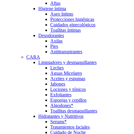
Aftas
Higiene íntima
Aseo íntimo
Protecciones higiénicas
Cuidados ginecológicos
Toallitas íntimas
Desodorantes
Axilas
Pies
Antitranspirantes
CARA
Limpiadores y desmaquillantes
Leches
Aguas Micelares
Aceites y espumas
Jabones
Lociones y tónicos
Exfoliantes
Esponjas y cepillos
Algodones*
Toallitas desmaquillantes
Hidratantes y Nutritivos
Serums*
Tratamientos faciales
Cuidado de Noche