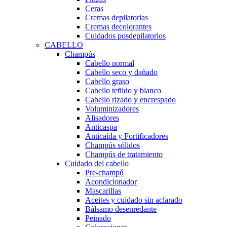
Ceras
Cremas depilatorias
Cremas decolorantes
Cuidados posdepilatorios
CABELLO
Champús
Cabello normal
Cabello seco y dañado
Cabello graso
Cabello teñido y blanco
Cabello rizado y encrespado
Voluminizadores
Alisadores
Anticaspa
Anticaída y Fortificadores
Champús sólidos
Champús de tratamiento
Cuidado del cabello
Pre-champú
Acondicionador
Mascarillas
Aceites y cuidado sin aclarado
Bálsamo desenredante
Peinado