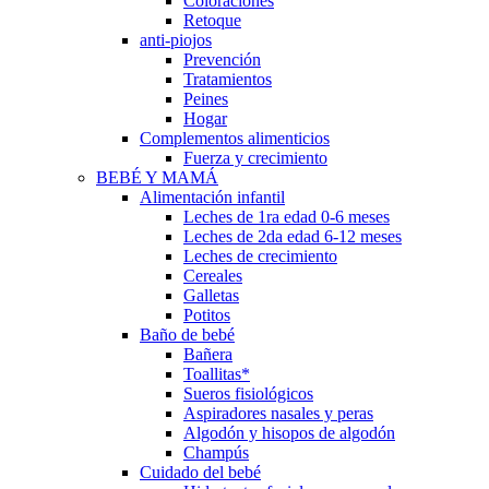
Coloraciones
Retoque
anti-piojos
Prevención
Tratamientos
Peines
Hogar
Complementos alimenticios
Fuerza y crecimiento
BEBÉ Y MAMÁ
Alimentación infantil
Leches de 1ra edad 0-6 meses
Leches de 2da edad 6-12 meses
Leches de crecimiento
Cereales
Galletas
Potitos
Baño de bebé
Bañera
Toallitas*
Sueros fisiológicos
Aspiradores nasales y peras
Algodón y hisopos de algodón
Champús
Cuidado del bebé