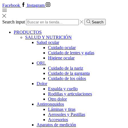
Facebook
Instagram
Search input
Search
PRODUCTOS
SALUD Y NUTRICIÓN
Salud ocular
Cuidado ocular
Cuidado de lentes y gafas
Higiene ocular
ORL
​​Cuidado de la nariz
​​Cuidado de la garganta
​​Cuidado de los oídos
Dolor
Espalda y cuello
Rodillas y articulaciones
Otro dolor
Antirronquidos
Láminas y tiras
Aerosoles y Pastillas
Accesorios
Aparatos de medición