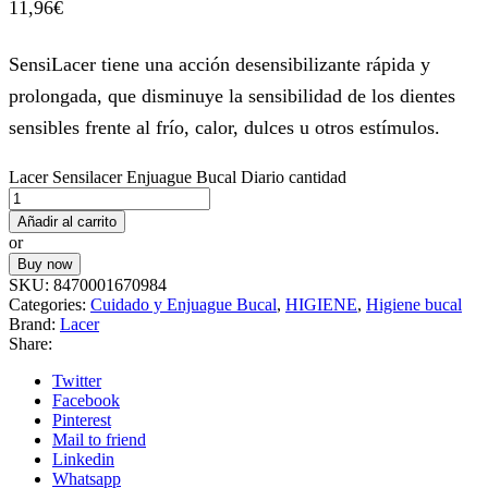
11,96
€
SensiLacer tiene una acción desensibilizante rápida y
prolongada, que disminuye la sensibilidad de los dientes
sensibles frente al frío, calor, dulces u otros estímulos.
Lacer Sensilacer Enjuague Bucal Diario cantidad
Añadir al carrito
or
Buy now
SKU:
8470001670984
Categories:
Cuidado y Enjuague Bucal
,
HIGIENE
,
Higiene bucal
Brand:
Lacer
Share:
Twitter
Facebook
Pinterest
Mail to friend
Linkedin
Whatsapp