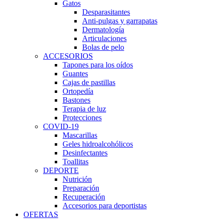
Gatos
Desparasitantes
Anti-pulgas y garrapatas
Dermatología
Articulaciones
Bolas de pelo
ACCESORIOS
Tapones para los oídos
Guantes
Cajas de pastillas
Ortopedía
Bastones
Terapia de luz
Protecciones
COVID-19
Mascarillas
Geles hidroalcohólicos
Desinfectantes
Toallitas
DEPORTE
Nutrición
Preparación
Recuperación
Accesorios para deportistas
OFERTAS