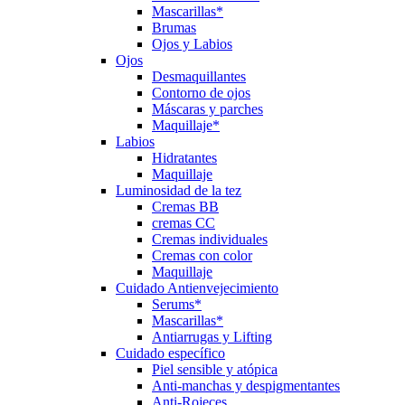
Mascarillas*
Brumas
Ojos y Labios
Ojos
Desmaquillantes
Contorno de ojos
Máscaras y parches
Maquillaje*
Labios
Hidratantes
Maquillaje
Luminosidad de la tez
Cremas BB
cremas CC
Cremas individuales
Cremas con color
Maquillaje
Cuidado Antienvejecimiento
Serums*
Mascarillas*
Antiarrugas y Lifting
Cuidado específico
Piel sensible y atópica
Anti-manchas y despigmentantes
Anti-Rojeces