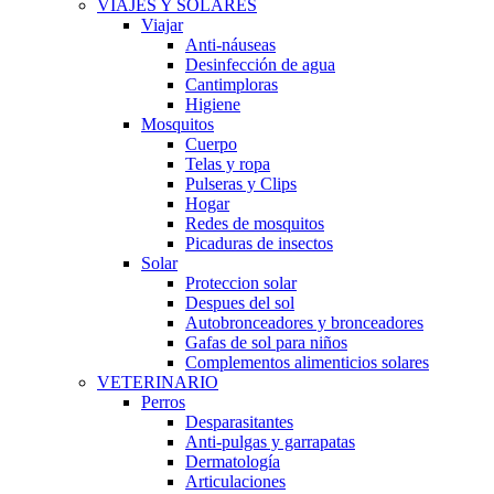
VIAJES Y SOLARES
Viajar
Anti-náuseas
Desinfección de agua
Cantimploras
Higiene
Mosquitos
Cuerpo
Telas y ropa
Pulseras y Clips
Hogar
Redes de mosquitos
Picaduras de insectos
Solar
Proteccion solar
Despues del sol
Autobronceadores y bronceadores
Gafas de sol para niños
Complementos alimenticios solares
VETERINARIO
Perros
Desparasitantes
Anti-pulgas y garrapatas
Dermatología
Articulaciones