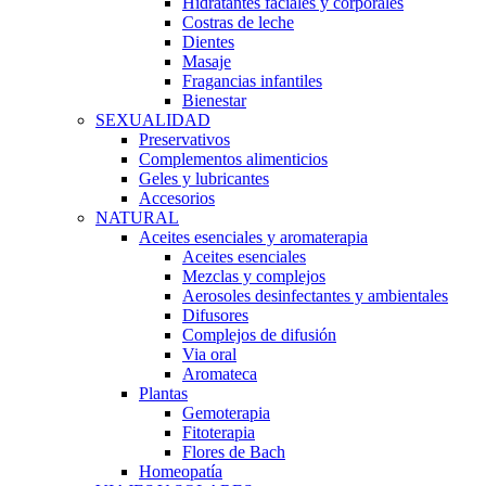
Hidratantes faciales y corporales
Costras de leche
Dientes
Masaje
Fragancias infantiles
Bienestar
SEXUALIDAD
Preservativos
Complementos alimenticios
Geles y lubricantes
Accesorios
NATURAL
Aceites esenciales y aromaterapia
Aceites esenciales
Mezclas y complejos
Aerosoles desinfectantes y ambientales
Difusores
Complejos de difusión
Via oral
Aromateca
Plantas
Gemoterapia
Fitoterapia
Flores de Bach
Homeopatía