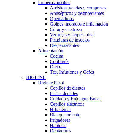
Primeros auxilios
Apósitos, vendas y compresas
Antisépticos y desinfectantes
Quemaduras
Golpes, morados e inflamación
Curar y cicatrizar
Verrugas y herpes labial
Picaduras de insectos
Desparasitantes
Alimentación
Cocina
Confitería
Dieta
Tés, Infusiones y Cafés
HIGIENE
Higiene bucal
Cepillos de dientes
Pastas dentales
Cuidado y Enjuague Bucal
Cepillos eléctricos
Hilo dental
Blanqueamiento
Irrigadores
Halitosis
Dentaduras