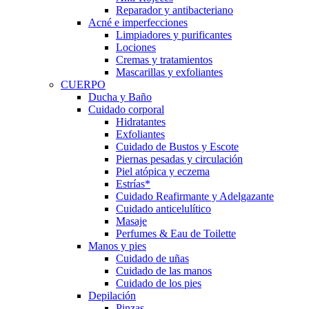
Reparador y antibacteriano
Acné e imperfecciones
Limpiadores y purificantes
Lociones
Cremas y tratamientos
Mascarillas y exfoliantes
CUERPO
Ducha y Baño
Cuidado corporal
Hidratantes
Exfoliantes
Cuidado de Bustos y Escote
Piernas pesadas y circulación
Piel atópica y eczema
Estrías*
Cuidado Reafirmante y Adelgazante
Cuidado anticelulítico
Masaje
Perfumes & Eau de Toilette
Manos y pies
Cuidado de uñas
Cuidado de las manos
Cuidado de los pies
Depilación
Pinzas