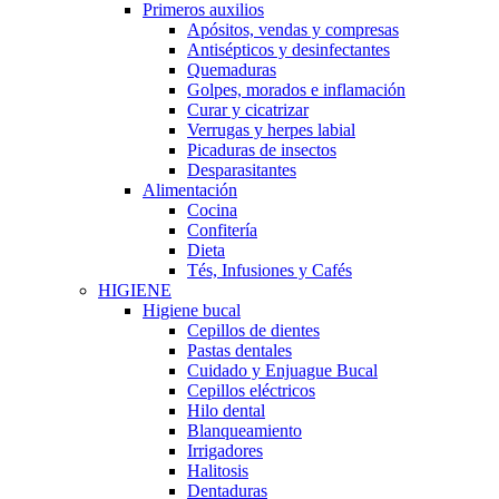
Primeros auxilios
Apósitos, vendas y compresas
Antisépticos y desinfectantes
Quemaduras
Golpes, morados e inflamación
Curar y cicatrizar
Verrugas y herpes labial
Picaduras de insectos
Desparasitantes
Alimentación
Cocina
Confitería
Dieta
Tés, Infusiones y Cafés
HIGIENE
Higiene bucal
Cepillos de dientes
Pastas dentales
Cuidado y Enjuague Bucal
Cepillos eléctricos
Hilo dental
Blanqueamiento
Irrigadores
Halitosis
Dentaduras