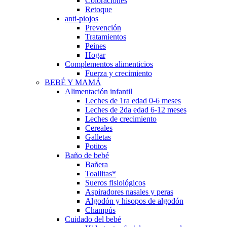
Coloraciones
Retoque
anti-piojos
Prevención
Tratamientos
Peines
Hogar
Complementos alimenticios
Fuerza y crecimiento
BEBÉ Y MAMÁ
Alimentación infantil
Leches de 1ra edad 0-6 meses
Leches de 2da edad 6-12 meses
Leches de crecimiento
Cereales
Galletas
Potitos
Baño de bebé
Bañera
Toallitas*
Sueros fisiológicos
Aspiradores nasales y peras
Algodón y hisopos de algodón
Champús
Cuidado del bebé