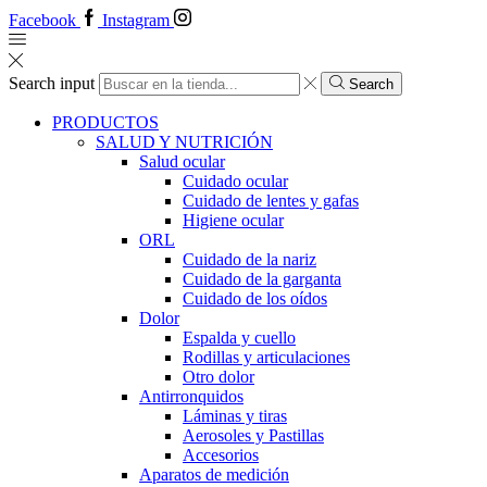
Facebook
Instagram
Search input
Search
PRODUCTOS
SALUD Y NUTRICIÓN
Salud ocular
Cuidado ocular
Cuidado de lentes y gafas
Higiene ocular
ORL
​​Cuidado de la nariz
​​Cuidado de la garganta
​​Cuidado de los oídos
Dolor
Espalda y cuello
Rodillas y articulaciones
Otro dolor
Antirronquidos
Láminas y tiras
Aerosoles y Pastillas
Accesorios
Aparatos de medición