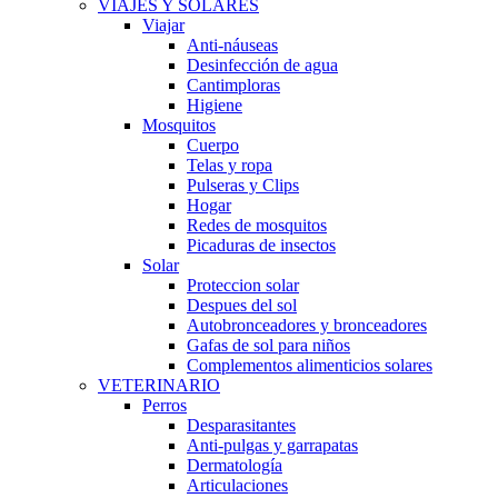
VIAJES Y SOLARES
Viajar
Anti-náuseas
Desinfección de agua
Cantimploras
Higiene
Mosquitos
Cuerpo
Telas y ropa
Pulseras y Clips
Hogar
Redes de mosquitos
Picaduras de insectos
Solar
Proteccion solar
Despues del sol
Autobronceadores y bronceadores
Gafas de sol para niños
Complementos alimenticios solares
VETERINARIO
Perros
Desparasitantes
Anti-pulgas y garrapatas
Dermatología
Articulaciones