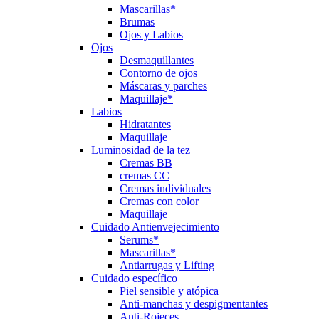
Mascarillas*
Brumas
Ojos y Labios
Ojos
Desmaquillantes
Contorno de ojos
Máscaras y parches
Maquillaje*
Labios
Hidratantes
Maquillaje
Luminosidad de la tez
Cremas BB
cremas CC
Cremas individuales
Cremas con color
Maquillaje
Cuidado Antienvejecimiento
Serums*
Mascarillas*
Antiarrugas y Lifting
Cuidado específico
Piel sensible y atópica
Anti-manchas y despigmentantes
Anti-Rojeces