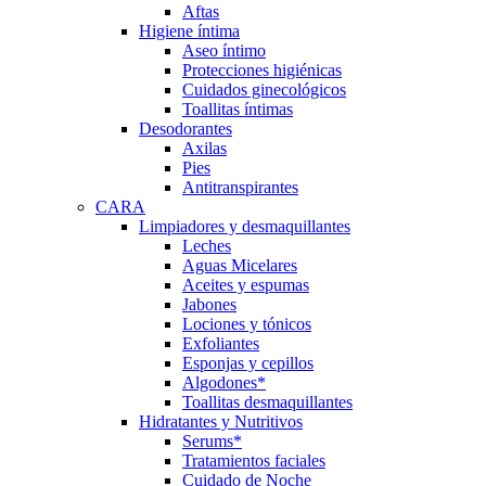
Aftas
Higiene íntima
Aseo íntimo
Protecciones higiénicas
Cuidados ginecológicos
Toallitas íntimas
Desodorantes
Axilas
Pies
Antitranspirantes
CARA
Limpiadores y desmaquillantes
Leches
Aguas Micelares
Aceites y espumas
Jabones
Lociones y tónicos
Exfoliantes
Esponjas y cepillos
Algodones*
Toallitas desmaquillantes
Hidratantes y Nutritivos
Serums*
Tratamientos faciales
Cuidado de Noche