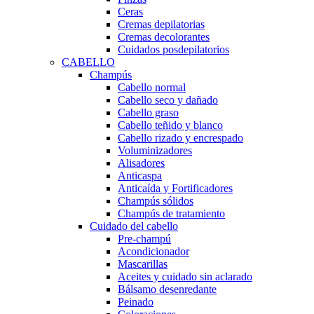
Ceras
Cremas depilatorias
Cremas decolorantes
Cuidados posdepilatorios
CABELLO
Champús
Cabello normal
Cabello seco y dañado
Cabello graso
Cabello teñido y blanco
Cabello rizado y encrespado
Voluminizadores
Alisadores
Anticaspa
Anticaída y Fortificadores
Champús sólidos
Champús de tratamiento
Cuidado del cabello
Pre-champú
Acondicionador
Mascarillas
Aceites y cuidado sin aclarado
Bálsamo desenredante
Peinado