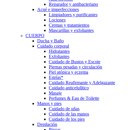
Reparador y antibacteriano
Acné e imperfecciones
Limpiadores y purificantes
Lociones
Cremas y tratamientos
Mascarillas y exfoliantes
CUERPO
Ducha y Baño
Cuidado corporal
Hidratantes
Exfoliantes
Cuidado de Bustos y Escote
Piernas pesadas y circulación
Piel atópica y eczema
Estrías*
Cuidado Reafirmante y Adelgazante
Cuidado anticelulítico
Masaje
Perfumes & Eau de Toilette
Manos y pies
Cuidado de uñas
Cuidado de las manos
Cuidado de los pies
Depilación
Pinzas