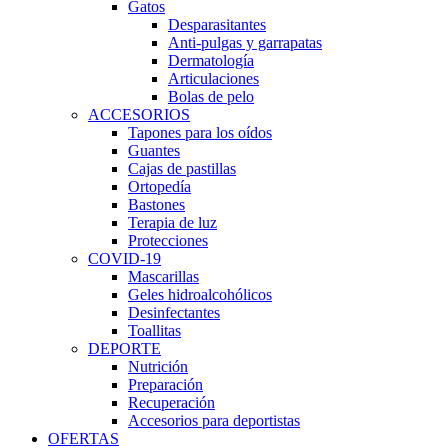
Gatos
Desparasitantes
Anti-pulgas y garrapatas
Dermatología
Articulaciones
Bolas de pelo
ACCESORIOS
Tapones para los oídos
Guantes
Cajas de pastillas
Ortopedía
Bastones
Terapia de luz
Protecciones
COVID-19
Mascarillas
Geles hidroalcohólicos
Desinfectantes
Toallitas
DEPORTE
Nutrición
Preparación
Recuperación
Accesorios para deportistas
OFERTAS