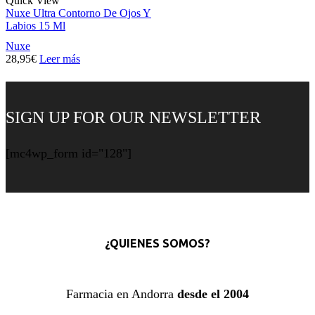
Quick View
Nuxe Ultra Contorno De Ojos Y
Labios 15 Ml
Nuxe
28,95
€
Leer más
SIGN UP FOR OUR NEWSLETTER
[mc4wp_form id="128"]
¿QUIENES SOMOS?
Farmacia en Andorra
desde el 2004