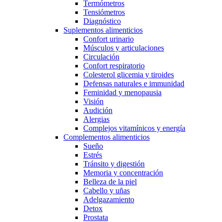
Termómetros
Tensiómetros
Diagnóstico
Suplementos alimenticios
Confort urinario
Músculos y articulaciones
Circulación
Confort respiratorio
Colesterol glicemia y tiroides
Defensas naturales e immunidad
Feminidad y menopausia
Visión
Audición
Alergias
Complejos vitamínicos y energía
Complementos alimenticios
Sueño
Estrés
Tránsito y digestión
Memoria y concentración
Belleza de la piel
Cabello y uñas
Adelgazamiento
Detox
Prostata