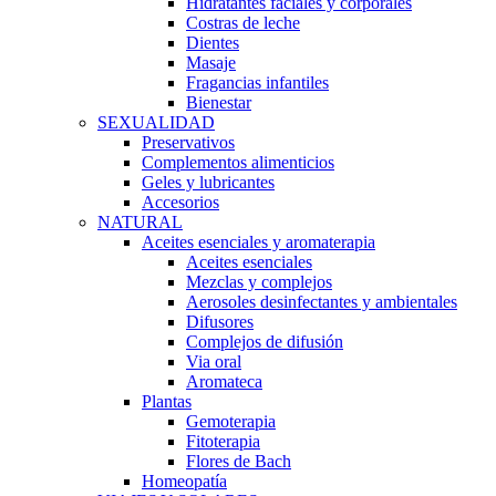
Hidratantes faciales y corporales
Costras de leche
Dientes
Masaje
Fragancias infantiles
Bienestar
SEXUALIDAD
Preservativos
Complementos alimenticios
Geles y lubricantes
Accesorios
NATURAL
Aceites esenciales y aromaterapia
Aceites esenciales
Mezclas y complejos
Aerosoles desinfectantes y ambientales
Difusores
Complejos de difusión
Via oral
Aromateca
Plantas
Gemoterapia
Fitoterapia
Flores de Bach
Homeopatía