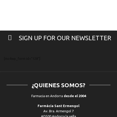
De
Serum
Pestañas
Unificador
Negra
Del
cantidad
Tono
30Ml
cantidad
SIGN UP FOR OUR NEWSLETTER
[mc4wp_form id="128"]
¿QUIENES SOMOS?
Farmacia en Andorra
desde el 2004
Farmàcia Sant Ermengol
Av. Bra. Armengol 7
AD500 Andorra la vella