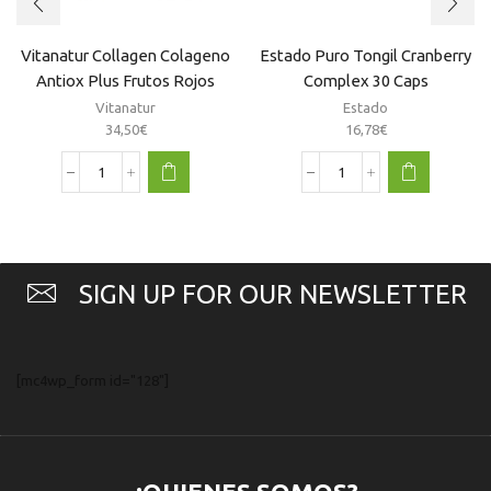
Vitanatur Collagen Colageno
Estado Puro Tongil Cranberry
Antiox Plus Frutos Rojos
Complex 30 Caps
Duplo 2X360G
Vitanatur
Estado
34,50
€
16,78
€
Vitanatur
Estado
Collagen
Puro
Colageno
Tongil
Antiox
Cranberry
Plus
Complex
Frutos
30
SIGN UP FOR OUR NEWSLETTER
Rojos
Caps
Duplo
cantidad
2X360G
cantidad
[mc4wp_form id="128"]