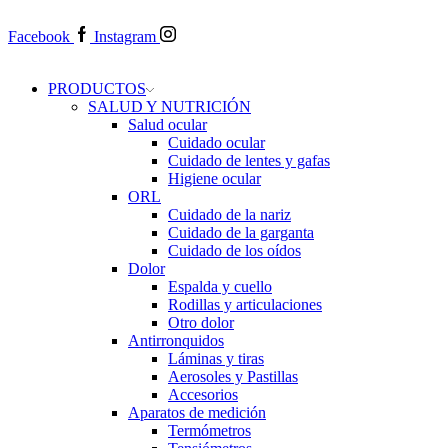
Facebook
Instagram
PRODUCTOS
SALUD Y NUTRICIÓN
Salud ocular
Cuidado ocular
Cuidado de lentes y gafas
Higiene ocular
ORL
​​Cuidado de la nariz
​​Cuidado de la garganta
​​Cuidado de los oídos
Dolor
Espalda y cuello
Rodillas y articulaciones
Otro dolor
Antirronquidos
Láminas y tiras
Aerosoles y Pastillas
Accesorios
Aparatos de medición
Termómetros