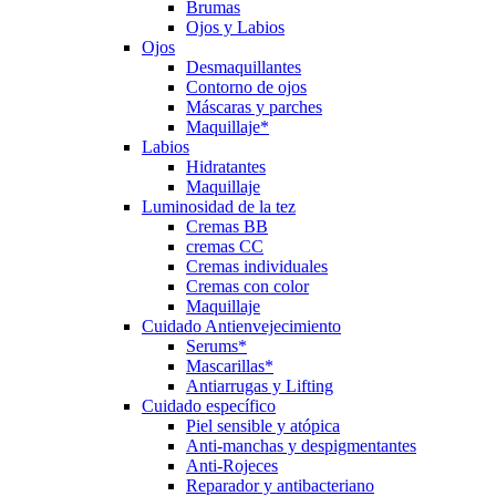
Brumas
Ojos y Labios
Ojos
Desmaquillantes
Contorno de ojos
Máscaras y parches
Maquillaje*
Labios
Hidratantes
Maquillaje
Luminosidad de la tez
Cremas BB
cremas CC
Cremas individuales
Cremas con color
Maquillaje
Cuidado Antienvejecimiento
Serums*
Mascarillas*
Antiarrugas y Lifting
Cuidado específico
Piel sensible y atópica
Anti-manchas y despigmentantes
Anti-Rojeces
Reparador y antibacteriano