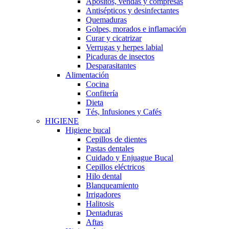
Apósitos, vendas y compresas
Antisépticos y desinfectantes
Quemaduras
Golpes, morados e inflamación
Curar y cicatrizar
Verrugas y herpes labial
Picaduras de insectos
Desparasitantes
Alimentación
Cocina
Confitería
Dieta
Tés, Infusiones y Cafés
HIGIENE
Higiene bucal
Cepillos de dientes
Pastas dentales
Cuidado y Enjuague Bucal
Cepillos eléctricos
Hilo dental
Blanqueamiento
Irrigadores
Halitosis
Dentaduras
Aftas