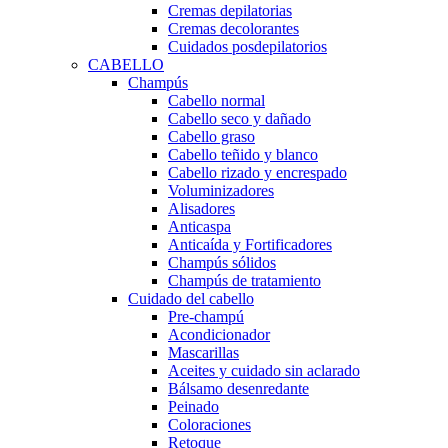
Cremas depilatorias
Cremas decolorantes
Cuidados posdepilatorios
CABELLO
Champús
Cabello normal
Cabello seco y dañado
Cabello graso
Cabello teñido y blanco
Cabello rizado y encrespado
Voluminizadores
Alisadores
Anticaspa
Anticaída y Fortificadores
Champús sólidos
Champús de tratamiento
Cuidado del cabello
Pre-champú
Acondicionador
Mascarillas
Aceites y cuidado sin aclarado
Bálsamo desenredante
Peinado
Coloraciones
Retoque