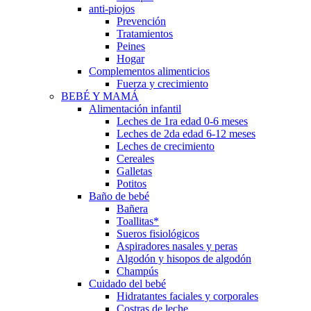
anti-piojos
Prevención
Tratamientos
Peines
Hogar
Complementos alimenticios
Fuerza y crecimiento
BEBÉ Y MAMÁ
Alimentación infantil
Leches de 1ra edad 0-6 meses
Leches de 2da edad 6-12 meses
Leches de crecimiento
Cereales
Galletas
Potitos
Baño de bebé
Bañera
Toallitas*
Sueros fisiológicos
Aspiradores nasales y peras
Algodón y hisopos de algodón
Champús
Cuidado del bebé
Hidratantes faciales y corporales
Costras de leche