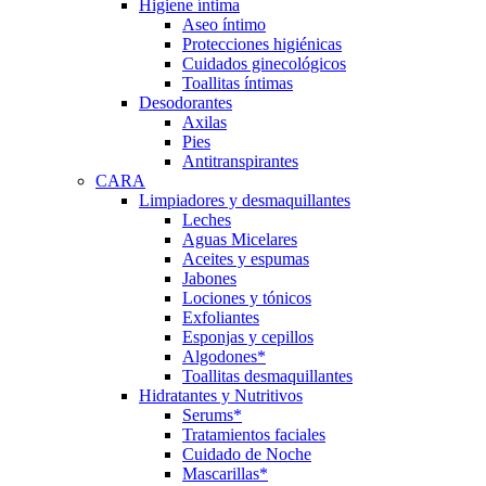
Higiene íntima
Aseo íntimo
Protecciones higiénicas
Cuidados ginecológicos
Toallitas íntimas
Desodorantes
Axilas
Pies
Antitranspirantes
CARA
Limpiadores y desmaquillantes
Leches
Aguas Micelares
Aceites y espumas
Jabones
Lociones y tónicos
Exfoliantes
Esponjas y cepillos
Algodones*
Toallitas desmaquillantes
Hidratantes y Nutritivos
Serums*
Tratamientos faciales
Cuidado de Noche
Mascarillas*