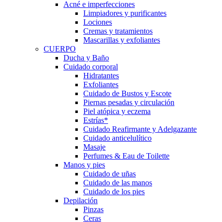
Acné e imperfecciones
Limpiadores y purificantes
Lociones
Cremas y tratamientos
Mascarillas y exfoliantes
CUERPO
Ducha y Baño
Cuidado corporal
Hidratantes
Exfoliantes
Cuidado de Bustos y Escote
Piernas pesadas y circulación
Piel atópica y eczema
Estrías*
Cuidado Reafirmante y Adelgazante
Cuidado anticelulítico
Masaje
Perfumes & Eau de Toilette
Manos y pies
Cuidado de uñas
Cuidado de las manos
Cuidado de los pies
Depilación
Pinzas
Ceras