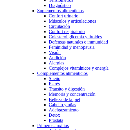
Tensiómetros
Diagnóstico
Suplementos alimenticios
Confort urinario
Músculos y articulaciones
Circulación
Confort respiratorio
Colesterol glicemia y tiroides
Defensas naturales e immunidad
Feminidad y menopausia
Visión
Audición
Alergias
Complejos vitamínicos y energía
Complementos alimenticios
Sueño
Estrés
Tránsito y digestión
Memoria y concentración
Belleza de la piel
Cabello y uñas
Adelgazamiento
Detox
Prostata
Primeros auxilios