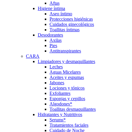
Aftas
Higiene íntima
Aseo íntimo
Protecciones higiénicas
Cuidados ginecológicos
Toallitas íntimas
Desodorantes
Axilas
Pies
Antitranspirantes
CARA
Limpiadores y desmaquillantes
Leches
Aguas Micelares
Aceites y espumas
Jabones
Lociones y tónicos
Exfoliantes
Esponjas y cepillos
Algodones*
Toallitas desmaquillantes
Hidratantes y Nutritivos
Serums*
Tratamientos faciales
Cuidado de Noche