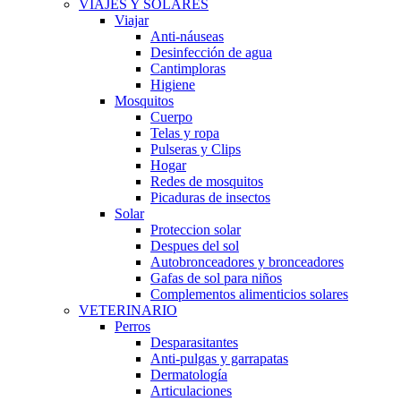
VIAJES Y SOLARES
Viajar
Anti-náuseas
Desinfección de agua
Cantimploras
Higiene
Mosquitos
Cuerpo
Telas y ropa
Pulseras y Clips
Hogar
Redes de mosquitos
Picaduras de insectos
Solar
Proteccion solar
Despues del sol
Autobronceadores y bronceadores
Gafas de sol para niños
Complementos alimenticios solares
VETERINARIO
Perros
Desparasitantes
Anti-pulgas y garrapatas
Dermatología
Articulaciones