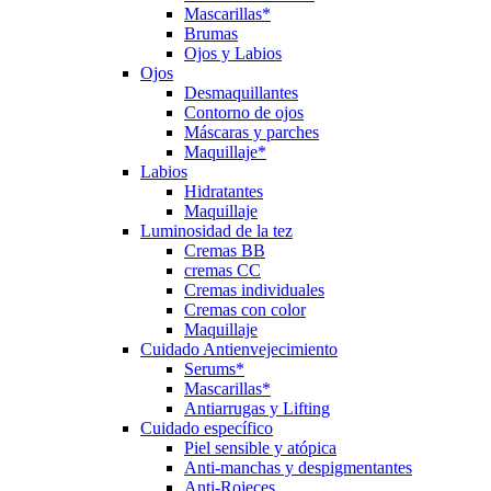
Mascarillas*
Brumas
Ojos y Labios
Ojos
Desmaquillantes
Contorno de ojos
Máscaras y parches
Maquillaje*
Labios
Hidratantes
Maquillaje
Luminosidad de la tez
Cremas BB
cremas CC
Cremas individuales
Cremas con color
Maquillaje
Cuidado Antienvejecimiento
Serums*
Mascarillas*
Antiarrugas y Lifting
Cuidado específico
Piel sensible y atópica
Anti-manchas y despigmentantes
Anti-Rojeces