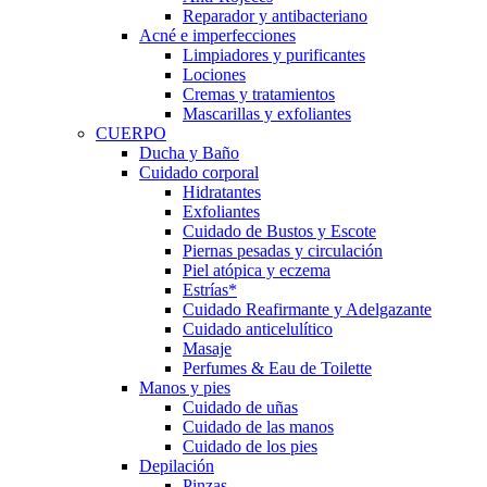
Reparador y antibacteriano
Acné e imperfecciones
Limpiadores y purificantes
Lociones
Cremas y tratamientos
Mascarillas y exfoliantes
CUERPO
Ducha y Baño
Cuidado corporal
Hidratantes
Exfoliantes
Cuidado de Bustos y Escote
Piernas pesadas y circulación
Piel atópica y eczema
Estrías*
Cuidado Reafirmante y Adelgazante
Cuidado anticelulítico
Masaje
Perfumes & Eau de Toilette
Manos y pies
Cuidado de uñas
Cuidado de las manos
Cuidado de los pies
Depilación
Pinzas