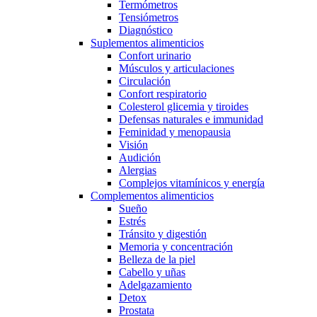
Termómetros
Tensiómetros
Diagnóstico
Suplementos alimenticios
Confort urinario
Músculos y articulaciones
Circulación
Confort respiratorio
Colesterol glicemia y tiroides
Defensas naturales e immunidad
Feminidad y menopausia
Visión
Audición
Alergias
Complejos vitamínicos y energía
Complementos alimenticios
Sueño
Estrés
Tránsito y digestión
Memoria y concentración
Belleza de la piel
Cabello y uñas
Adelgazamiento
Detox
Prostata