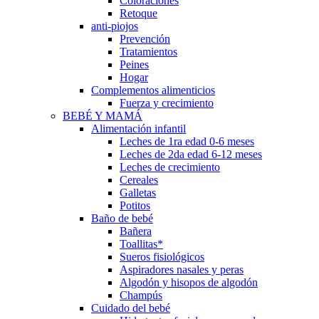
Coloraciones
Retoque
anti-piojos
Prevención
Tratamientos
Peines
Hogar
Complementos alimenticios
Fuerza y crecimiento
BEBÉ Y MAMÁ
Alimentación infantil
Leches de 1ra edad 0-6 meses
Leches de 2da edad 6-12 meses
Leches de crecimiento
Cereales
Galletas
Potitos
Baño de bebé
Bañera
Toallitas*
Sueros fisiológicos
Aspiradores nasales y peras
Algodón y hisopos de algodón
Champús
Cuidado del bebé