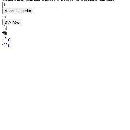
Añadir al carrito
or
Buy now
0
0