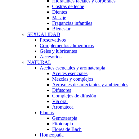
Hidratantes faciales y corporales
Costras de leche
Dientes
Masaje
Fragancias infantiles
Bienestar
SEXUALIDAD
Preservativos
Complementos alimenticios
Geles y lubricantes
Accesorios
NATURAL
Aceites esenciales y aromaterapia
Aceites esenciales
Mezclas y complejos
Aerosoles desinfectantes y ambientales
Difusores
Complejos de difusión
Via oral
Aromateca
Plantas
Gemoterapia
Fitoterapia
Flores de Bach
Homeopatía