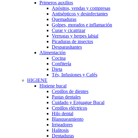
Primeros auxilios
Apósitos, vendas y compresas
Antisépticos y desinfectantes
Quemaduras
Golpes, morados e inflamación
Curar y cicatrizar
Verrugas y herpes labial
Picaduras de insectos
Desparasitantes
Alimentación
Cocina
Confitería
Dieta
Tés, Infusiones y Cafés
HIGIENE
Higiene bucal
Cepillos de dientes
Pastas dentales
Cuidado y Enjuague Bucal
Cepillos eléctricos
Hilo dental
Blanqueamiento
Irrigadores
Halitosis
Dentaduras