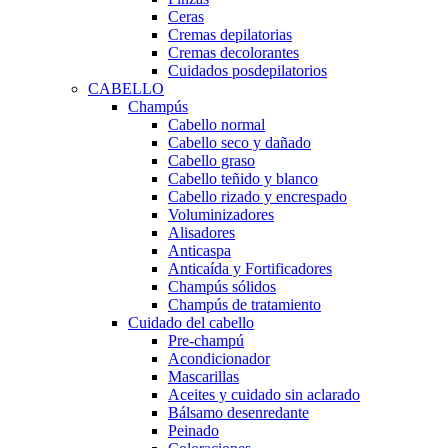
Ceras
Cremas depilatorias
Cremas decolorantes
Cuidados posdepilatorios
CABELLO
Champús
Cabello normal
Cabello seco y dañado
Cabello graso
Cabello teñido y blanco
Cabello rizado y encrespado
Voluminizadores
Alisadores
Anticaspa
Anticaída y Fortificadores
Champús sólidos
Champús de tratamiento
Cuidado del cabello
Pre-champú
Acondicionador
Mascarillas
Aceites y cuidado sin aclarado
Bálsamo desenredante
Peinado