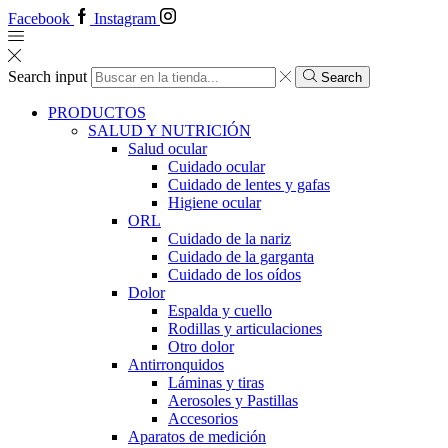
Facebook
Instagram
Search input
Search
PRODUCTOS
SALUD Y NUTRICIÓN
Salud ocular
Cuidado ocular
Cuidado de lentes y gafas
Higiene ocular
ORL
​​Cuidado de la nariz
​​Cuidado de la garganta
​​Cuidado de los oídos
Dolor
Espalda y cuello
Rodillas y articulaciones
Otro dolor
Antirronquidos
Láminas y tiras
Aerosoles y Pastillas
Accesorios
Aparatos de medición