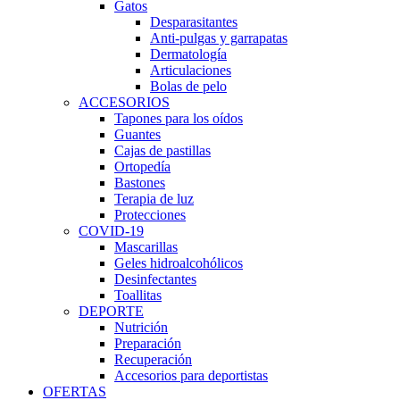
Gatos
Desparasitantes
Anti-pulgas y garrapatas
Dermatología
Articulaciones
Bolas de pelo
ACCESORIOS
Tapones para los oídos
Guantes
Cajas de pastillas
Ortopedía
Bastones
Terapia de luz
Protecciones
COVID-19
Mascarillas
Geles hidroalcohólicos
Desinfectantes
Toallitas
DEPORTE
Nutrición
Preparación
Recuperación
Accesorios para deportistas
OFERTAS