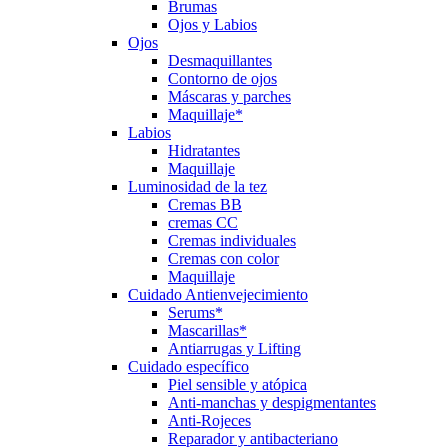
Brumas
Ojos y Labios
Ojos
Desmaquillantes
Contorno de ojos
Máscaras y parches
Maquillaje*
Labios
Hidratantes
Maquillaje
Luminosidad de la tez
Cremas BB
cremas CC
Cremas individuales
Cremas con color
Maquillaje
Cuidado Antienvejecimiento
Serums*
Mascarillas*
Antiarrugas y Lifting
Cuidado específico
Piel sensible y atópica
Anti-manchas y despigmentantes
Anti-Rojeces
Reparador y antibacteriano