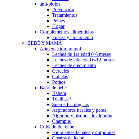
anti-piojos
Prevención
Tratamientos
Peines
Hogar
Complementos alimenticios
Fuerza y crecimiento
BEBÉ Y MAMÁ
Alimentación infantil
Leches de 1ra edad 0-6 meses
Leches de 2da edad 6-12 meses
Leches de crecimiento
Cereales
Galletas
Potitos
Baño de bebé
Bañera
Toallitas*
Sueros fisiológicos
Aspiradores nasales y peras
Algodón y hisopos de algodón
Champús
Cuidado del bebé
Hidratantes faciales y corporales
Costras de leche