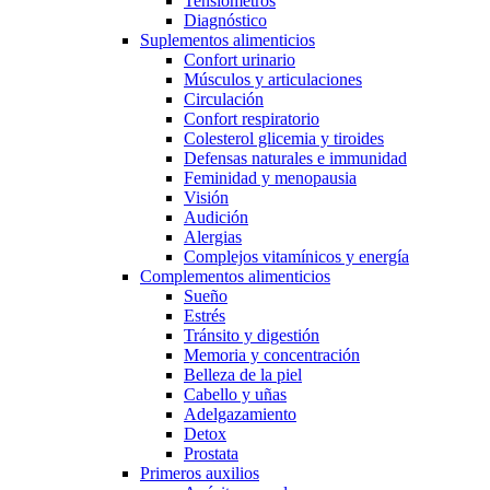
Tensiómetros
Diagnóstico
Suplementos alimenticios
Confort urinario
Músculos y articulaciones
Circulación
Confort respiratorio
Colesterol glicemia y tiroides
Defensas naturales e immunidad
Feminidad y menopausia
Visión
Audición
Alergias
Complejos vitamínicos y energía
Complementos alimenticios
Sueño
Estrés
Tránsito y digestión
Memoria y concentración
Belleza de la piel
Cabello y uñas
Adelgazamiento
Detox
Prostata
Primeros auxilios