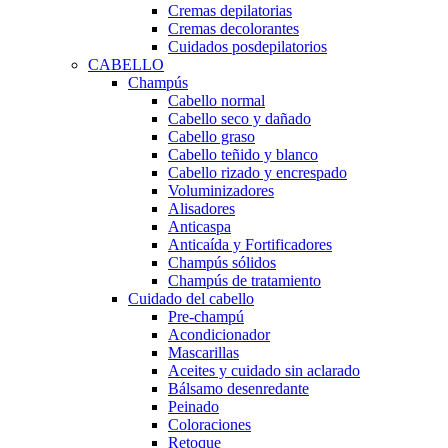
Cremas depilatorias
Cremas decolorantes
Cuidados posdepilatorios
CABELLO
Champús
Cabello normal
Cabello seco y dañado
Cabello graso
Cabello teñido y blanco
Cabello rizado y encrespado
Voluminizadores
Alisadores
Anticaspa
Anticaída y Fortificadores
Champús sólidos
Champús de tratamiento
Cuidado del cabello
Pre-champú
Acondicionador
Mascarillas
Aceites y cuidado sin aclarado
Bálsamo desenredante
Peinado
Coloraciones
Retoque