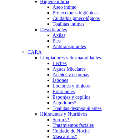
Higiene íntima
Aseo íntimo
Protecciones higiénicas
Cuidados ginecológicos
Toallitas íntimas
Desodorantes
Axilas
Pies
Antitranspirantes
CARA
Limpiadores y desmaquillantes
Leches
Aguas Micelares
Aceites y espumas
Jabones
Lociones y tónicos
Exfoliantes
Esponjas y cepillos
Algodones*
Toallitas desmaquillantes
Hidratantes y Nutritivos
Serums*
Tratamientos faciales
Cuidado de Noche
Mascarillas*