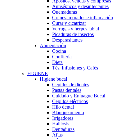
Apósitos, vendas y compresas
Antisépticos y desinfectantes
Quemaduras
Golpes, morados e inflamación
Curar y cicatrizar
Verrugas y herpes labial
Picaduras de insectos
Desparasitantes
Alimentación
Cocina
Confitería
Dieta
Tés, Infusiones y Cafés
HIGIENE
Higiene bucal
Cepillos de dientes
Pastas dentales
Cuidado y Enjuague Bucal
Cepillos eléctricos
Hilo dental
Blanqueamiento
Irrigadores
Halitosis
Dentaduras
Aftas