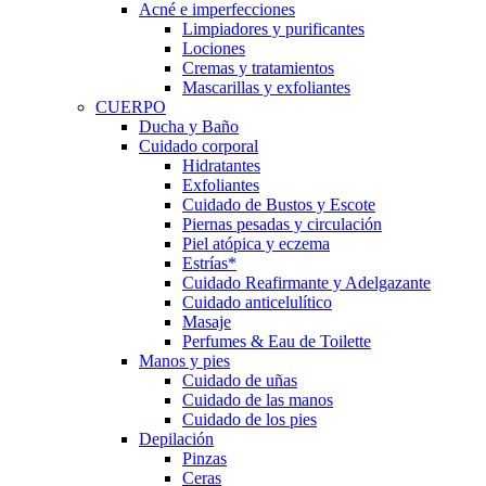
Acné e imperfecciones
Limpiadores y purificantes
Lociones
Cremas y tratamientos
Mascarillas y exfoliantes
CUERPO
Ducha y Baño
Cuidado corporal
Hidratantes
Exfoliantes
Cuidado de Bustos y Escote
Piernas pesadas y circulación
Piel atópica y eczema
Estrías*
Cuidado Reafirmante y Adelgazante
Cuidado anticelulítico
Masaje
Perfumes & Eau de Toilette
Manos y pies
Cuidado de uñas
Cuidado de las manos
Cuidado de los pies
Depilación
Pinzas
Ceras