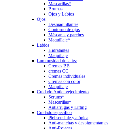
Mascarillas*
Brumas
Ojos y Labios
Ojos
Desmaquillantes
Contorno de ojos
Máscaras y parches
Maquillaje*
Labios
Hidratantes
Maquillaje
Luminosidad de la tez
Cremas BB
cremas CC
Cremas individuales
Cremas con color
Maquillaje
Cuidado Antienvejecimiento
Serums*
Mascarillas*
Antiarrugas y Lifting
Cuidado específico
Piel sensible y atópica
Anti-manchas y despigmentantes
Anti-Rojeces