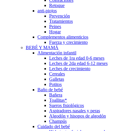
Coloraciones
Retoque
anti-piojos
Prevención
Tratamientos
Peines
Hogar
Complementos alimenticios
Fuerza y crecimiento
BEBÉ Y MAMÁ
Alimentación infantil
Leches de 1ra edad 0-6 meses
Leches de 2da edad 6-12 meses
Leches de crecimiento
Cereales
Galletas
Potitos
Baño de bebé
Bañera
Toallitas*
Sueros fisiológicos
Aspiradores nasales y peras
Algodón y hisopos de algodón
Champús
Cuidado del bebé