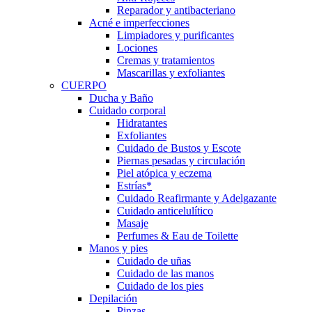
Reparador y antibacteriano
Acné e imperfecciones
Limpiadores y purificantes
Lociones
Cremas y tratamientos
Mascarillas y exfoliantes
CUERPO
Ducha y Baño
Cuidado corporal
Hidratantes
Exfoliantes
Cuidado de Bustos y Escote
Piernas pesadas y circulación
Piel atópica y eczema
Estrías*
Cuidado Reafirmante y Adelgazante
Cuidado anticelulítico
Masaje
Perfumes & Eau de Toilette
Manos y pies
Cuidado de uñas
Cuidado de las manos
Cuidado de los pies
Depilación
Pinzas