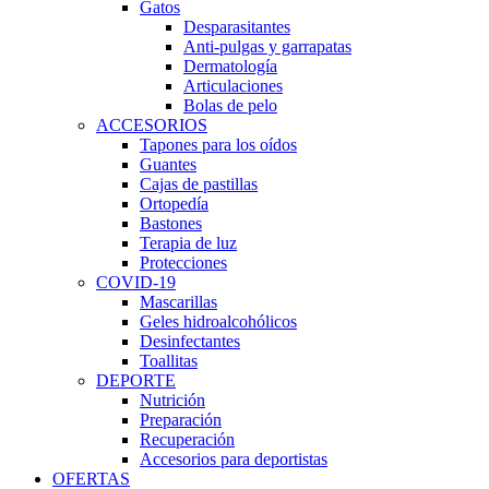
Gatos
Desparasitantes
Anti-pulgas y garrapatas
Dermatología
Articulaciones
Bolas de pelo
ACCESORIOS
Tapones para los oídos
Guantes
Cajas de pastillas
Ortopedía
Bastones
Terapia de luz
Protecciones
COVID-19
Mascarillas
Geles hidroalcohólicos
Desinfectantes
Toallitas
DEPORTE
Nutrición
Preparación
Recuperación
Accesorios para deportistas
OFERTAS