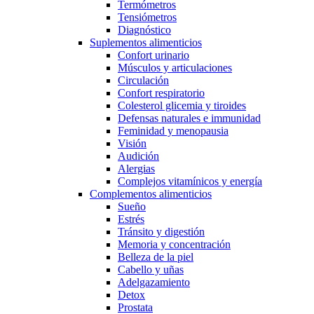
Termómetros
Tensiómetros
Diagnóstico
Suplementos alimenticios
Confort urinario
Músculos y articulaciones
Circulación
Confort respiratorio
Colesterol glicemia y tiroides
Defensas naturales e immunidad
Feminidad y menopausia
Visión
Audición
Alergias
Complejos vitamínicos y energía
Complementos alimenticios
Sueño
Estrés
Tránsito y digestión
Memoria y concentración
Belleza de la piel
Cabello y uñas
Adelgazamiento
Detox
Prostata