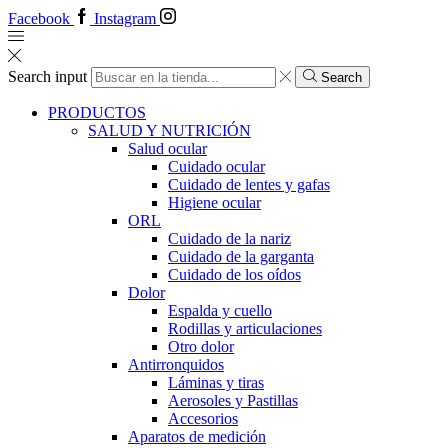
Facebook
Instagram
Search input
Search
PRODUCTOS
SALUD Y NUTRICIÓN
Salud ocular
Cuidado ocular
Cuidado de lentes y gafas
Higiene ocular
ORL
​​Cuidado de la nariz
​​Cuidado de la garganta
​​Cuidado de los oídos
Dolor
Espalda y cuello
Rodillas y articulaciones
Otro dolor
Antirronquidos
Láminas y tiras
Aerosoles y Pastillas
Accesorios
Aparatos de medición