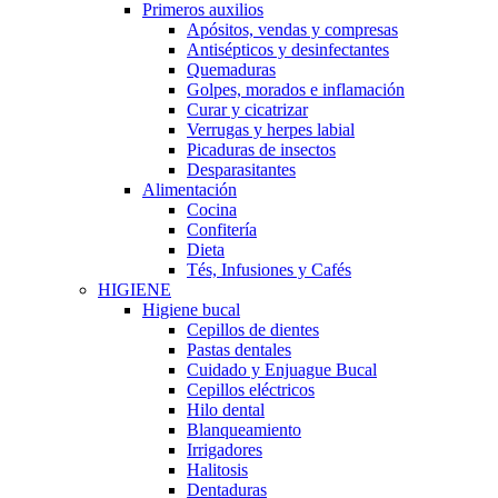
Primeros auxilios
Apósitos, vendas y compresas
Antisépticos y desinfectantes
Quemaduras
Golpes, morados e inflamación
Curar y cicatrizar
Verrugas y herpes labial
Picaduras de insectos
Desparasitantes
Alimentación
Cocina
Confitería
Dieta
Tés, Infusiones y Cafés
HIGIENE
Higiene bucal
Cepillos de dientes
Pastas dentales
Cuidado y Enjuague Bucal
Cepillos eléctricos
Hilo dental
Blanqueamiento
Irrigadores
Halitosis
Dentaduras