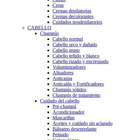
Ceras
Cremas depilatorias
Cremas decolorantes
Cuidados posdepilatorios
CABELLO
Champús
Cabello normal
Cabello seco y dañado
Cabello graso
Cabello teñido y blanco
Cabello rizado y encrespado
Voluminizadores
Alisadores
Anticaspa
Anticaída y Fortificadores
Champús sólidos
Champús de tratamiento
Cuidado del cabello
Pre-champú
Acondicionador
Mascarillas
Aceites y cuidado sin aclarado
Bálsamo desenredante
Peinado