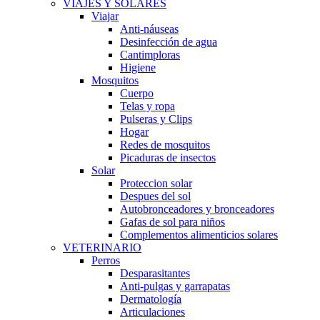
VIAJES Y SOLARES
Viajar
Anti-náuseas
Desinfección de agua
Cantimploras
Higiene
Mosquitos
Cuerpo
Telas y ropa
Pulseras y Clips
Hogar
Redes de mosquitos
Picaduras de insectos
Solar
Proteccion solar
Despues del sol
Autobronceadores y bronceadores
Gafas de sol para niños
Complementos alimenticios solares
VETERINARIO
Perros
Desparasitantes
Anti-pulgas y garrapatas
Dermatología
Articulaciones