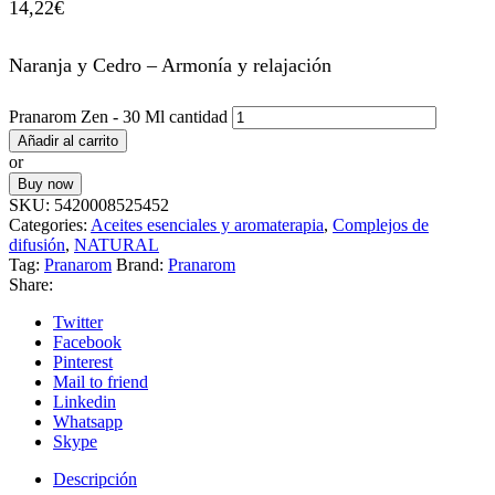
14,22
€
Naranja y Cedro – Armonía y relajación
Pranarom Zen - 30 Ml cantidad
Añadir al carrito
or
Buy now
SKU:
5420008525452
Categories:
Aceites esenciales y aromaterapia
,
Complejos de
difusión
,
NATURAL
Tag:
Pranarom
Brand:
Pranarom
Share:
Twitter
Facebook
Pinterest
Mail to friend
Linkedin
Whatsapp
Skype
Descripción