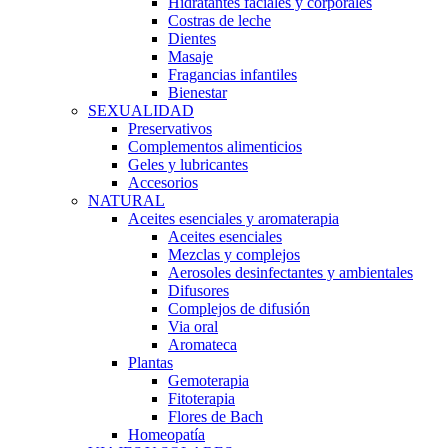
Hidratantes faciales y corporales
Costras de leche
Dientes
Masaje
Fragancias infantiles
Bienestar
SEXUALIDAD
Preservativos
Complementos alimenticios
Geles y lubricantes
Accesorios
NATURAL
Aceites esenciales y aromaterapia
Aceites esenciales
Mezclas y complejos
Aerosoles desinfectantes y ambientales
Difusores
Complejos de difusión
Via oral
Aromateca
Plantas
Gemoterapia
Fitoterapia
Flores de Bach
Homeopatía