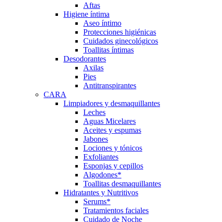
Aftas
Higiene íntima
Aseo íntimo
Protecciones higiénicas
Cuidados ginecológicos
Toallitas íntimas
Desodorantes
Axilas
Pies
Antitranspirantes
CARA
Limpiadores y desmaquillantes
Leches
Aguas Micelares
Aceites y espumas
Jabones
Lociones y tónicos
Exfoliantes
Esponjas y cepillos
Algodones*
Toallitas desmaquillantes
Hidratantes y Nutritivos
Serums*
Tratamientos faciales
Cuidado de Noche