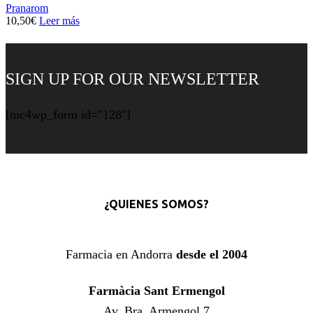
Pranarom
10,50
€
Leer más
SIGN UP FOR OUR NEWSLETTER
[mc4wp_form id="128"]
¿QUIENES SOMOS?
Farmacia en Andorra
desde el 2004
Farmàcia Sant Ermengol
Av. Bra. Armengol 7