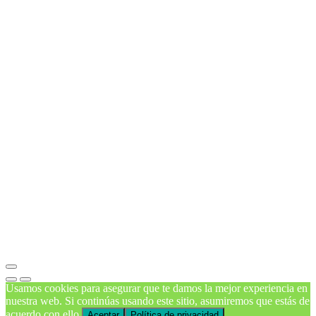
Usamos cookies para asegurar que te damos la mejor experiencia en
nuestra web. Si continúas usando este sitio, asumiremos que estás de
acuerdo con ello.
Aceptar
Política de privacidad