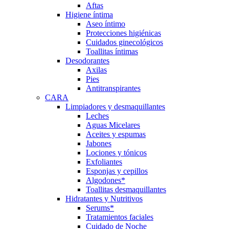
Aftas
Higiene íntima
Aseo íntimo
Protecciones higiénicas
Cuidados ginecológicos
Toallitas íntimas
Desodorantes
Axilas
Pies
Antitranspirantes
CARA
Limpiadores y desmaquillantes
Leches
Aguas Micelares
Aceites y espumas
Jabones
Lociones y tónicos
Exfoliantes
Esponjas y cepillos
Algodones*
Toallitas desmaquillantes
Hidratantes y Nutritivos
Serums*
Tratamientos faciales
Cuidado de Noche