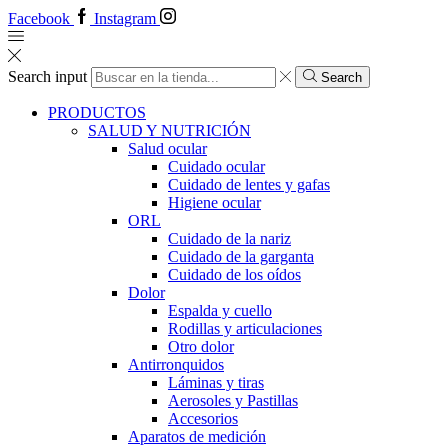
Facebook
Instagram
Search input
Search
PRODUCTOS
SALUD Y NUTRICIÓN
Salud ocular
Cuidado ocular
Cuidado de lentes y gafas
Higiene ocular
ORL
​​Cuidado de la nariz
​​Cuidado de la garganta
​​Cuidado de los oídos
Dolor
Espalda y cuello
Rodillas y articulaciones
Otro dolor
Antirronquidos
Láminas y tiras
Aerosoles y Pastillas
Accesorios
Aparatos de medición