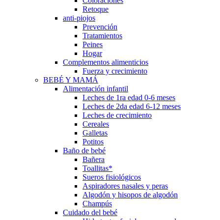
Coloraciones
Retoque
anti-piojos
Prevención
Tratamientos
Peines
Hogar
Complementos alimenticios
Fuerza y crecimiento
BEBÉ Y MAMÁ
Alimentación infantil
Leches de 1ra edad 0-6 meses
Leches de 2da edad 6-12 meses
Leches de crecimiento
Cereales
Galletas
Potitos
Baño de bebé
Bañera
Toallitas*
Sueros fisiológicos
Aspiradores nasales y peras
Algodón y hisopos de algodón
Champús
Cuidado del bebé