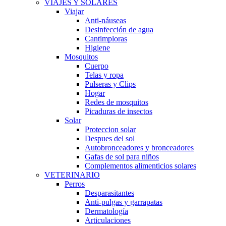
VIAJES Y SOLARES
Viajar
Anti-náuseas
Desinfección de agua
Cantimploras
Higiene
Mosquitos
Cuerpo
Telas y ropa
Pulseras y Clips
Hogar
Redes de mosquitos
Picaduras de insectos
Solar
Proteccion solar
Despues del sol
Autobronceadores y bronceadores
Gafas de sol para niños
Complementos alimenticios solares
VETERINARIO
Perros
Desparasitantes
Anti-pulgas y garrapatas
Dermatología
Articulaciones