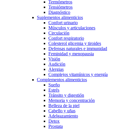
Termómetros
Tensiómetros
Diagnóstico
Suplementos alimenticios
Confort urinario
Músculos y articulaciones
Circulación
Confort respiratorio
Colesterol glicemia y tiroides
Defensas naturales e immunidad
Feminidad y menopausia
Visión
Audición
Alergias
Complejos vitamínicos y energía
Complementos alimenticios
Sueño
Estrés
Tránsito y digestión
Memoria y concentración
Belleza de la piel
Cabello y uñas
Adelgazamiento
Detox
Prostata