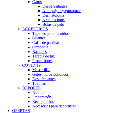
Gatos
Desparasitantes
Anti-pulgas y garrapatas
Dermatología
Articulaciones
Bolas de pelo
ACCESORIOS
Tapones para los oídos
Guantes
Cajas de pastillas
Ortopedía
Bastones
Terapia de luz
Protecciones
COVID-19
Mascarillas
Geles hidroalcohólicos
Desinfectantes
Toallitas
DEPORTE
Nutrición
Preparación
Recuperación
Accesorios para deportistas
OFERTAS