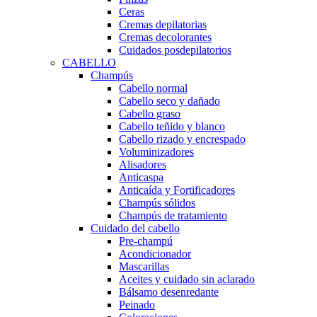
Ceras
Cremas depilatorias
Cremas decolorantes
Cuidados posdepilatorios
CABELLO
Champús
Cabello normal
Cabello seco y dañado
Cabello graso
Cabello teñido y blanco
Cabello rizado y encrespado
Voluminizadores
Alisadores
Anticaspa
Anticaída y Fortificadores
Champús sólidos
Champús de tratamiento
Cuidado del cabello
Pre-champú
Acondicionador
Mascarillas
Aceites y cuidado sin aclarado
Bálsamo desenredante
Peinado