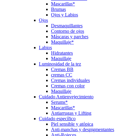
Mascarillas*
Brumas
Ojos y Labios
Ojos
Desmaquillantes
Contorno de ojos
Máscaras y parches
Maquillaje*
Labios
Hidratantes
Maquillaje
Luminosidad de la tez
Cremas BB
cremas CC
Cremas individuales
Cremas con color
Maquillaje
Cuidado Antienvejecimiento
Serums*
Mascarillas*
Antiarrugas y Lifting
Cuidado específico
Piel sensible y atópica
Anti-manchas y despigmentantes
Anti-Rojeces