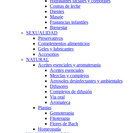
Hidratantes faciales y corporales
Costras de leche
Dientes
Masaje
Fragancias infantiles
Bienestar
SEXUALIDAD
Preservativos
Complementos alimenticios
Geles y lubricantes
Accesorios
NATURAL
Aceites esenciales y aromaterapia
Aceites esenciales
Mezclas y complejos
Aerosoles desinfectantes y ambientales
Difusores
Complejos de difusión
Via oral
Aromateca
Plantas
Gemoterapia
Fitoterapia
Flores de Bach
Homeopatía