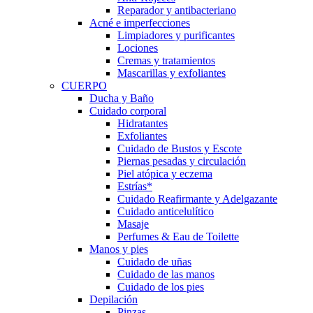
Reparador y antibacteriano
Acné e imperfecciones
Limpiadores y purificantes
Lociones
Cremas y tratamientos
Mascarillas y exfoliantes
CUERPO
Ducha y Baño
Cuidado corporal
Hidratantes
Exfoliantes
Cuidado de Bustos y Escote
Piernas pesadas y circulación
Piel atópica y eczema
Estrías*
Cuidado Reafirmante y Adelgazante
Cuidado anticelulítico
Masaje
Perfumes & Eau de Toilette
Manos y pies
Cuidado de uñas
Cuidado de las manos
Cuidado de los pies
Depilación
Pinzas