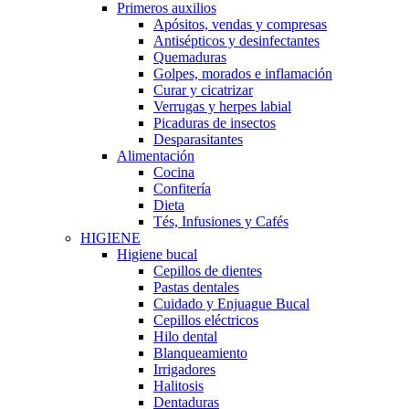
Primeros auxilios
Apósitos, vendas y compresas
Antisépticos y desinfectantes
Quemaduras
Golpes, morados e inflamación
Curar y cicatrizar
Verrugas y herpes labial
Picaduras de insectos
Desparasitantes
Alimentación
Cocina
Confitería
Dieta
Tés, Infusiones y Cafés
HIGIENE
Higiene bucal
Cepillos de dientes
Pastas dentales
Cuidado y Enjuague Bucal
Cepillos eléctricos
Hilo dental
Blanqueamiento
Irrigadores
Halitosis
Dentaduras