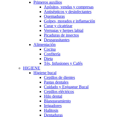
Primeros auxilios
Apósitos, vendas y compresas
Antisépticos y desinfectantes
Quemaduras
Golpes, morados e inflamación
Curar y cicatrizar
Verrugas y herpes labial
Picaduras de insectos
Desparasitantes
Alimentación
Cocina
Confitería
Dieta
Tés, Infusiones y Cafés
HIGIENE
Higiene bucal
Cepillos de dientes
Pastas dentales
Cuidado y Enjuague Bucal
Cepillos eléctricos
Hilo dental
Blanqueamiento
Irrigadores
Halitosis
Dentaduras