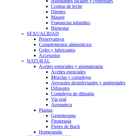
Hidratantes faciales y corporales
Costras de leche
Dientes
Masaje
Fragancias infantiles
Bienestar
SEXUALIDAD
Preservativos
Complementos alimenticios
Geles y lubricantes
Accesorios
NATURAL
Aceites esenciales y aromaterapia
Aceites esenciales
Mezclas y complejos
Aerosoles desinfectantes y ambientales
Difusores
Complejos de difusión
Via oral
Aromateca
Plantas
Gemoterapia
Fitoterapia
Flores de Bach
Homeopatía