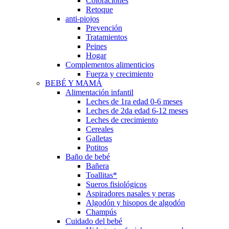
Coloraciones
Retoque
anti-piojos
Prevención
Tratamientos
Peines
Hogar
Complementos alimenticios
Fuerza y crecimiento
BEBÉ Y MAMÁ
Alimentación infantil
Leches de 1ra edad 0-6 meses
Leches de 2da edad 6-12 meses
Leches de crecimiento
Cereales
Galletas
Potitos
Baño de bebé
Bañera
Toallitas*
Sueros fisiológicos
Aspiradores nasales y peras
Algodón y hisopos de algodón
Champús
Cuidado del bebé