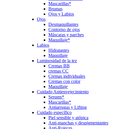
Mascarillas*
Brumas
Ojos y Labios
Ojos
Desmaquillantes
Contorno de ojos
Máscaras y parches
Maquillaje*
Labios
Hidratantes
Maquillaje
Luminosidad de la tez
Cremas BB
cremas CC
Cremas individuales
Cremas con color
Maquillaje
Cuidado Antienvejecimiento
Serums*
Mascarillas*
Antiarrugas y Lifting
Cuidado específico
Piel sensible y atópica
Anti-manchas y despigmentantes
Anti-Rojeces