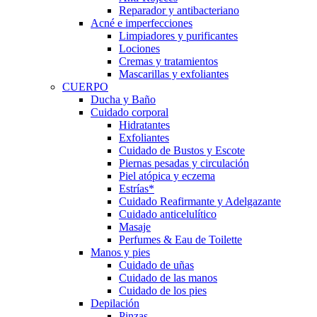
Reparador y antibacteriano
Acné e imperfecciones
Limpiadores y purificantes
Lociones
Cremas y tratamientos
Mascarillas y exfoliantes
CUERPO
Ducha y Baño
Cuidado corporal
Hidratantes
Exfoliantes
Cuidado de Bustos y Escote
Piernas pesadas y circulación
Piel atópica y eczema
Estrías*
Cuidado Reafirmante y Adelgazante
Cuidado anticelulítico
Masaje
Perfumes & Eau de Toilette
Manos y pies
Cuidado de uñas
Cuidado de las manos
Cuidado de los pies
Depilación
Pinzas