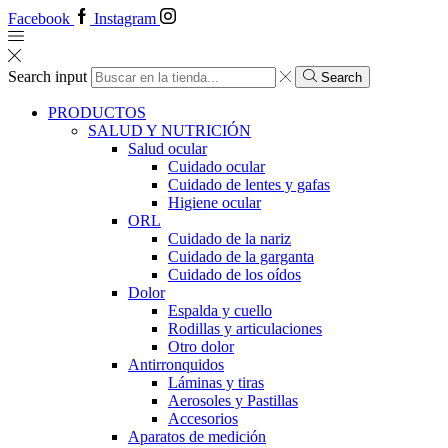
Facebook
Instagram
Search input
Search
PRODUCTOS
SALUD Y NUTRICIÓN
Salud ocular
Cuidado ocular
Cuidado de lentes y gafas
Higiene ocular
ORL
​​Cuidado de la nariz
​​Cuidado de la garganta
​​Cuidado de los oídos
Dolor
Espalda y cuello
Rodillas y articulaciones
Otro dolor
Antirronquidos
Láminas y tiras
Aerosoles y Pastillas
Accesorios
Aparatos de medición