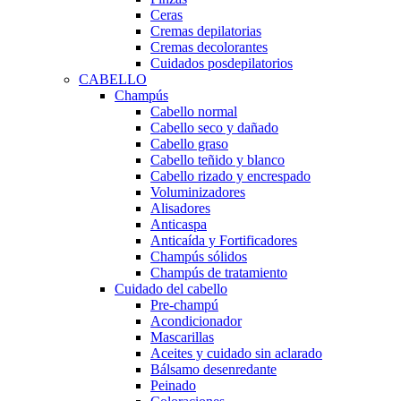
Ceras
Cremas depilatorias
Cremas decolorantes
Cuidados posdepilatorios
CABELLO
Champús
Cabello normal
Cabello seco y dañado
Cabello graso
Cabello teñido y blanco
Cabello rizado y encrespado
Voluminizadores
Alisadores
Anticaspa
Anticaída y Fortificadores
Champús sólidos
Champús de tratamiento
Cuidado del cabello
Pre-champú
Acondicionador
Mascarillas
Aceites y cuidado sin aclarado
Bálsamo desenredante
Peinado