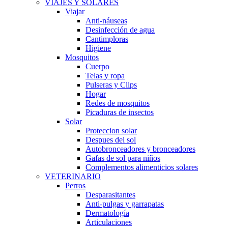
VIAJES Y SOLARES
Viajar
Anti-náuseas
Desinfección de agua
Cantimploras
Higiene
Mosquitos
Cuerpo
Telas y ropa
Pulseras y Clips
Hogar
Redes de mosquitos
Picaduras de insectos
Solar
Proteccion solar
Despues del sol
Autobronceadores y bronceadores
Gafas de sol para niños
Complementos alimenticios solares
VETERINARIO
Perros
Desparasitantes
Anti-pulgas y garrapatas
Dermatología
Articulaciones