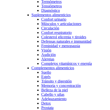
Termómetros
Tensiómetros
Diagnóstico
Suplementos alimenticios
Confort urinario
Músculos y articulaciones
Circulación
Confort respiratorio
Colesterol glicemia y tiroides
Defensas naturales e immunidad
Feminidad y menopausia
Visión
Audición
Alergias
Complejos vitamínicos y energía
Complementos alimenticios
Sueño
Estrés
Tránsito y digestión
Memoria y concentración
Belleza de la piel
Cabello y uñas
Adelgazamiento
Detox
Prostata