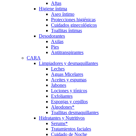
Aftas
Higiene íntima
Aseo íntimo
Protecciones higiénicas
Cuidados ginecológicos
Toallitas íntimas
Desodorantes
Axilas
Pies
Antitranspirantes
CARA
Limpiadores y desmaquillantes
Leches
Aguas Micelares
Aceites y espumas
Jabones
Lociones y tónicos
Exfoliantes
Esponjas y cepillos
Algodones*
Toallitas desmaquillantes
Hidratantes y Nutritivos
Serums*
Tratamientos faciales
Cuidado de Noche