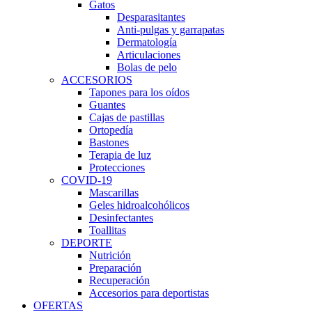
Gatos
Desparasitantes
Anti-pulgas y garrapatas
Dermatología
Articulaciones
Bolas de pelo
ACCESORIOS
Tapones para los oídos
Guantes
Cajas de pastillas
Ortopedía
Bastones
Terapia de luz
Protecciones
COVID-19
Mascarillas
Geles hidroalcohólicos
Desinfectantes
Toallitas
DEPORTE
Nutrición
Preparación
Recuperación
Accesorios para deportistas
OFERTAS